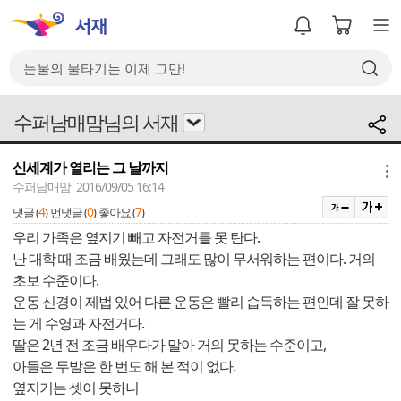
수퍼남매맘님의 서재
신세계가 열리는 그 날까지
메뉴
수퍼남매맘 2016/09/05 16:14
4
0
7
댓글 (
)
먼댓글 (
)
좋아요 (
)
우리 가족은 옆지기 빼고 자전거를 못 탄다.
난 대학 때 조금 배웠는데 그래도 많이 무서워하는 편이다. 거의
초보 수준이다.
운동 신경이 제법 있어 다른 운동은 빨리 습득하는 편인데 잘 못하
는 게 수영과 자전거다.
딸은 2년 전 조금 배우다가 말아 거의 못하는 수준이고,
아들은 두발은 한 번도 해 본 적이 없다.
옆지기는 셋이 못하니