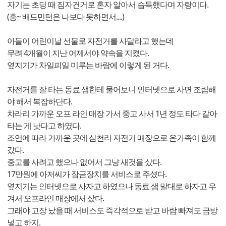
자기는 초딩 때 짐자건거로 혼자 알아서 습득했다며 자랑이다.
(흥~ 배드민턴은 나보다 못하면서....)
아들이 어린이날 선물로 자전거를 사달라고 했는데
무려 4개월이 지난 어제서야 약속을 지켰다.
옆지기가 차일피일 미루는 바람에 이렇게 된 거다.
자전거를 잘 타는 동료 샘한테 물어보니 인터넷으로 사면 조립해
야 해서 복잡하단다.
차라리 가까운 오프 라인 매장 가서 중고 사서 1년 정도 타다 갈아
타는 게 낫다고 하였다.
조언에 따라 가까운 곳에 삼천리 자전거 매장으로 온가족이 함께
갔다.
중고를 사려고 했으나 없어서 그냥 새것을 샀다.
17만원에 아저씨가 잠금장치를 서비스로 주셨다.
옆지기는 인터넷으로 사자고 하였으나 동료 샘 말대로 하자고 우
겨서 오프라인 매장에서 샀다.
그래야 고장 났을 때 서비스도 즉각적으로 받고 바람 빠져도 금방
넣고 하지.