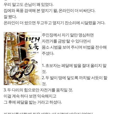
우리 말고도 손님이 꽤 있었다.
집에와 폭풍 검색해 본 옆지기 왈, 온라인이 더 비싸단다.
잘 됐다.
온라인이 더 쌌으면 두고두고 옆지기 잔소리에 시달렸을 거다.
주인장께서 자기 말만 명심하면
자전거를 금방 탈 수 있다면서
몸소 시범을 보여 주시며 비법을 전수해
주셨다.
1. 초보자는 페달에 발을 절대 올리지 말
것.
2. 두 발이 땅에 닿도록 까치발 서듯이 할
것.
3. 두 다리의 힘으로만 자전거를 움직일 것.
이걸 계속 하다 보면 익숙해지고
그 후에 페달을 밟는 거라고 하셨다.