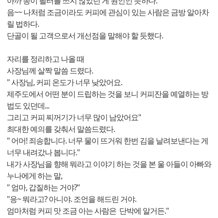
아까 종이 필터를 쓰지 않았던 게 원인인 듯하다.
음~~ 나처럼 조금이라도 커피에 관심이 있는 사람은 금방 알아차
릴 법하다.
단골이 될 고객으로서 개선점을 말해야 할 듯했다.
자리를 정리하고 나올 때
사장님께 살짝 말씀 드렸다.
" 사장님, 커피 온도가 너무 낮았어요.
제주도에서 어떤 분이 드립하는 것을 보니 커피잔을 예열하는 방
법도 있던데...
그리고 커피 찌꺼기가 너무 많이 남았어요"
최대한 예의를 갖춰서 말씀드렸다.
" 어머! 죄송합니다. 너무 물이 뜨거워 한번 김을 날려보낸다는 게
너무 내려갔나 봅니다."
내가 사장님을 향해 뭐라고 이야기 하는 것을 본 울 아들이 아빠와
누나에게 하는 말,
" 엄마, 갑질하는 거야?"
"응~ 뭐라고? 아니야. 조언을 해드린 거야.
엄마처럼 커피 맛 조금 아는 사람은 단박에 알거든."