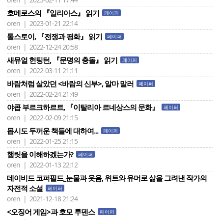
호메로스의 『일리아스』 읽기
페이퍼
oren | 2023-01-21 22:14
톨스토이, 『전쟁과 평화』 읽기
페이퍼
oren | 2022-12-24 20:58
새뮤얼 헌팅턴, 『문명의 충돌』 읽기
페이퍼
oren | 2022-03-11 21:11
바람처럼 살았던 <바람의 신부>, 알마 말러
페이퍼
oren | 2022-02-24 21:49
야콥 부르크하르트, 『이탈리아 르네상스의 문화』
페이퍼
oren | 2022-02-09 21:15
몹시도 두꺼운 책들에 대하여...
페이퍼
oren | 2022-01-25 21:15
햄릿을 이해하겠는가?
페이퍼
oren | 2022-01-13 22:12
데이비드 코퍼필드_눈물과 웃음, 위트와 유머로 삶을 그려낸 작가의
자전적 소설
페이퍼
oren | 2021-12-18 21:24
<오징어 게임>과 호모 루덴스
페이퍼