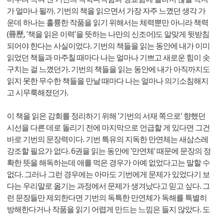
가 얼마나 될까. 기번의 책을 읽으면서 가장 자주 느꼈던 생각 가
운데 하나는 훌륭한 작품을 읽기 위해서는 체력뿐만 아니라 책력
(冊歷, '책을 읽은 이력'을 뜻하는 나만의 신조어)도 알맞게 뒷받침
되어야 한다는 사실이었다. 기번의 책들을 읽는 동안에 내가 이미
읽었던 책들과 마주칠 때마다 나는 얼마나 기쁘고 새로운 힘이 솟
구치는 걸 느꼈던가. 기번의 책들을 읽는 동안에 내가 아직까지도
읽지 못한 무수한 책들을 만날 때마다 나는 얼마나 의기소침해지
고 시무룩해졌던가.
이 책을 읽은 감회를 정리하기 위해 '기번의 서재 쪽으로' 향했던
시선을 다른 데로 돌리기 전에 마지막으로 언급할 게 있다면 그건
바로 기번의 문장력이다. 기번 특유의 지독한 만연체는 새삼스레
강조할 필요가 없다. 6권을 읽는 동안에 '만연체' 때문에 문장의 정
확한 뜻을 해독하는데 애를 먹은 경우가 아예 없었다고는 말할 수
없다. 그러나 그런 경우에는 아마도 기번에게 문제가 있었다기 보
다는 우리말로 옮기는 과정에서 문제가 생겨났다고 믿고 싶다. 그
런 문장들만 제외한다면 기번의 독특한 만연체가 독해를 특별히
방해한다거나 작품을 읽기 어렵게 만드는 느낌은 들지 않았다. 도