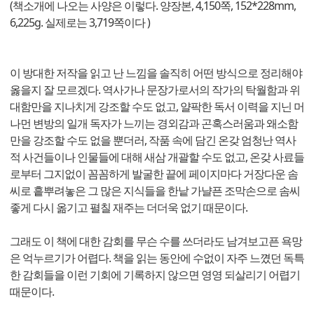
(책소개에 나오는 사양은 이렇다. 양장본, 4,150쪽, 152*228mm,
6,225g. 실제로는 3,719쪽이다 )
이 방대한 저작을 읽고 난 느낌을 솔직히 어떤 방식으로 정리해야
옳을지 잘 모르겠다. 역사가나 문장가로서의 작가의 탁월함과 위
대함만을 지나치게 강조할 수도 없고, 얄팍한 독서 이력을 지닌 머
나먼 변방의 일개 독자가 느끼는 경외감과 곤혹스러움과 왜소함
만을 강조할 수도 없을 뿐더러, 작품 속에 담긴 온갖 엄청난 역사
적 사건들이나 인물들에 대해 새삼 개괄할 수도 없고, 온갖 사료들
로부터 그지없이 꼼꼼하게 발굴한 끝에 페이지마다 거장다운 솜
씨로 흩뿌려놓은 그 많은 지식들을 한낱 가냘픈 조막손으로 솜씨
좋게 다시 옮기고 펼칠 재주는 더더욱 없기 때문이다.
그래도 이 책에 대한 감회를 무슨 수를 쓰더라도 남겨보고픈 욕망
은 억누르기가 어렵다. 책을 읽는 동안에 수없이 자주 느꼈던 독특
한 감회들을 이런 기회에 기록하지 않으면 영영 되살리기 어렵기
때문이다.