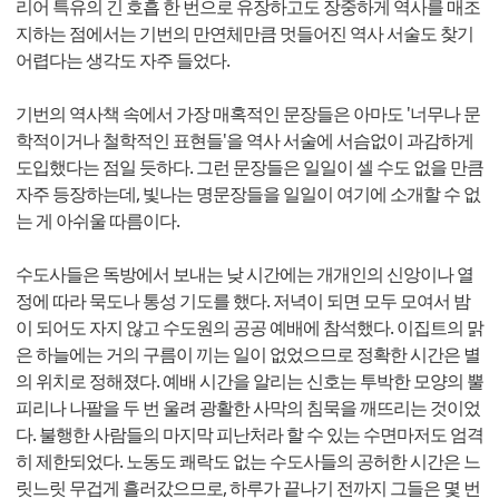
리어 특유의 긴 호흡 한 번으로 유장하고도 장중하게 역사를 매조
지하는 점에서는 기번의 만연체만큼 멋들어진 역사 서술도 찾기
어렵다는 생각도 자주 들었다.
기번의 역사책 속에서 가장 매혹적인 문장들은 아마도 '너무나 문
학적이거나 철학적인 표현들'을 역사 서술에 서슴없이 과감하게
도입했다는 점일 듯하다. 그런 문장들은 일일이 셀 수도 없을 만큼
자주 등장하는데, 빛나는 명문장들을 일일이 여기에 소개할 수 없
는 게 아쉬울 따름이다.
수도사들은 독방에서 보내는 낮 시간에는 개개인의 신앙이나 열
정에 따라 묵도나 통성 기도를 했다. 저녁이 되면 모두 모여서 밤
이 되어도 자지 않고 수도원의 공공 예배에 참석했다. 이집트의 맑
은 하늘에는 거의 구름이 끼는 일이 없었으므로 정확한 시간은 별
의 위치로 정해졌다. 예배 시간을 알리는 신호는 투박한 모양의 뿔
피리나 나팔을 두 번 울려 광활한 사막의 침묵을 깨뜨리는 것이었
다. 불행한 사람들의 마지막 피난처라 할 수 있는 수면마저도 엄격
히 제한되었다. 노동도 쾌락도 없는 수도사들의 공허한 시간은 느
릿느릿 무겁게 흘러갔으므로, 하루가 끝나기 전까지 그들은 몇 번