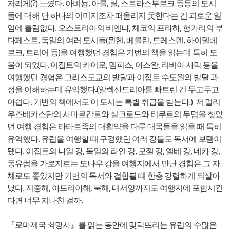
저리게(?) 느꼈다. 아비뇽, 아를, 릴, 스트라스부르크 등등의 도시
들에 대해 단 하나의 이미지조차 떠올리지 못한다는 건 괴로운 일
임에 틀림없다. 오스트리아의 비엔나, 체코의 프라하, 헝가리의 부
다페스트, 독일의 여러 도시들(뮌헨, 베를린, 드레스덴, 하이델베
르크, 트리어 등)을 여행했던 경험은 기번의 책을 읽는데 특히 도
움이 되었다. 이집트의 카이로, 멤피스, 아스완, 리비아 사막 등을
여행했던 경험은 그리스도교의 발달과 이집트 수도원의 발달 과
정을 이해하는데 유익했다.(알렉산드리아를 빠트린 건 두고두고
아쉽다. 기번의 책에서도 이 도시는 특별 취급을 받는다.) 저 멀리
우즈베키스탄의 사마르칸트와 실크로드와 티무르의 무덤을 찾았
던 여행 경험은 타타르족의 대활약을 다룬 대목들을 읽을 때 특히
유익했다. 유럽을 여행할 때 구경했던 여러 강들도 독서에 보탬이
됐다. 이집트의 나일 강, 독일의 라인 강, 모젤 강, 엘베 강, 네카 강,
동유럽을 가로지르는 도나우 강을 여행지에서 만난 경험은 그 자
체로도 좋았지만 기번의 독서와 결합될 때 한층 강렬하게 되살아
났다. 지중해, 아드리아해, 북해, 대서양까지도 여행지에 포함시킨
다면 너무 지나친 걸까.
『로마제국 쇠망사』를 읽는 동안에 맞닥뜨리는 유럽의 수많은