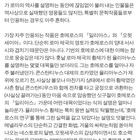
가 로마의 역사를 설명하는 동안에 끊임없이 불러 내는 인물들은
역사상으로 실재했던 영웅들도 많지만, 특별히 문학작품들로부
터 인용하는 경우도 아주 흔하다.
가장 자주 인용되는 작품은 호메로스의 『일리아스』와 『오뒷
세이아』이다. 단순히 로마 제국의 영토가 호메로스의 양대 서사
시와 겹치기 때문만은 아니다. 기번의 호메로스에 대한 이해는 참
으로 웅숭깊은 데가 많다. 훗날 로마 제국의 황제가 된 율리아누스
를 설명하는 몇몇 대목들만 보더라도 그는 호메로스를 얼마나 자
주 불러냈던가. 콘스탄티누스 대제의 조카였던 율리아누스가 제
위에 오르기 전, 사실상 볼모나 마찬가지 상태에서 로마 황제였던
사촌 형님 콘스탄티우스와 함께 전차를 타고 궁정으로 귀환하는
(사실상 끌려가는) 동안 마음 속으로 암송했던 싯구절이 호메로스
의 『일리아스』가운데 어떤 대목이었다는 식의 설명은 얼마나
놀라운가. 율리아누스 황제는 특히 웅변 실력도 탁월했는데, '호메
로스의 연구'를 통해 그런 실력을 갈고 닦았다는 설명도 덧붙인다.
메넬라우스의 단순하고 간결한 화법, 겨울의 싸락눈처럼 쏟아져
나오는 네스토로의 달변, 오뒷세우스의 감상적이면서도 호소력