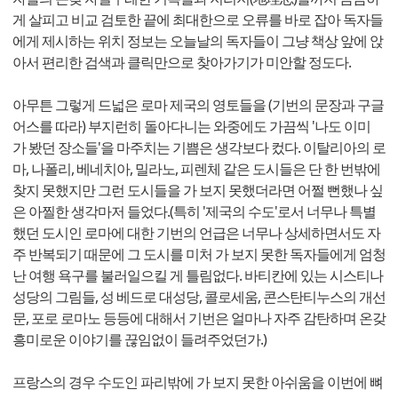
게 살피고 비교 검토한 끝에 최대한으로 오류를 바로 잡아 독자들
에게 제시하는 위치 정보는 오늘날의 독자들이 그냥 책상 앞에 앉
아서 편리한 검색과 클릭만으로 찾아가기가 미안할 정도다.
아무튼 그렇게 드넓은 로마 제국의 영토들을 (기번의 문장과 구글
어스를 따라) 부지런히 돌아다니는 와중에도 가끔씩 '나도 이미
가 봤던 장소들'을 마주치는 기쁨은 생각보다 컸다. 이탈리아의 로
마, 나폴리, 베네치아, 밀라노, 피렌체 같은 도시들은 단 한 번밖에
찾지 못했지만 그런 도시들을 가 보지 못했더라면 어쩔 뻔했나 싶
은 아찔한 생각마저 들었다.(특히 '제국의 수도'로서 너무나 특별
했던 도시인 로마에 대한 기번의 언급은 너무나 상세하면서도 자
주 반복되기 때문에 그 도시를 미처 가 보지 못한 독자들에게 엄청
난 여행 욕구를 불러일으킬 게 틀림없다. 바티칸에 있는 시스티나
성당의 그림들, 성 베드로 대성당, 콜로세움, 콘스탄티누스의 개선
문, 포로 로마노 등등에 대해서 기번은 얼마나 자주 감탄하며 온갖
흥미로운 이야기를 끊임없이 들려주었던가.)
프랑스의 경우 수도인 파리밖에 가 보지 못한 아쉬움을 이번에 뼈