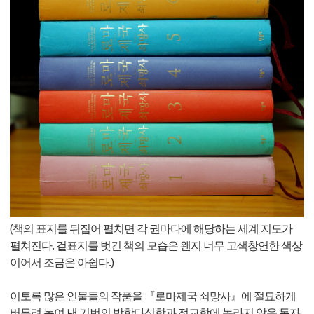
(책의 표지를 뒤집어 펼치면 각 권마다에 해당하는 세계 지도가
펼쳐진다. 겉표지를 벗긴 책의 모습은 왠지 너무 고색창연한 색상
이어서 조금은 아쉽다.)
이토록 많은 인물들의 작품을 『로마제국 쇠망사』에 절묘하게
버무려 녹여 낸 기번의 박학다식함과 정교함에 놀라지 않을 독자