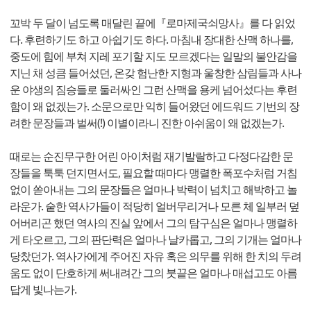
꼬박 두 달이 넘도록 매달린 끝에『로마제국쇠망사』를 다 읽었
다. 후련하기도 하고 아쉽기도 하다. 마침내 장대한 산맥 하나를,
중도에 힘에 부쳐 지레 포기할 지도 모르겠다는 일말의 불안감을
지닌 채 성큼 들어섰던, 온갖 험난한 지형과 울창한 삼림들과 사나
운 야생의 짐승들로 둘러싸인 그런 산맥을 용케 넘어섰다는 후련
함이 왜 없겠는가. 소문으로만 익히 들어왔던 에드워드 기번의 장
려한 문장들과 벌써(!) 이별이라니 진한 아쉬움이 왜 없겠는가.
때로는 순진무구한 어린 아이처럼 재기발랄하고 다정다감한 문
장들을 툭툭 던지면서도, 필요할 때마다 맹렬한 폭포수처럼 거침
없이 쏟아내는 그의 문장들은 얼마나 박력이 넘치고 해박하고 놀
라운가. 숱한 역사가들이 적당히 얼버무리거나 모른 체 일부러 덮
어버리곤 했던 역사의 진실 앞에서 그의 탐구심은 얼마나 맹렬하
게 타오르고, 그의 판단력은 얼마나 날카롭고, 그의 기개는 얼마나
당찼던가. 역사가에게 주어진 자유 혹은 의무를 위해 한 치의 두려
움도 없이 단호하게 써내려간 그의 붓끝은 얼마나 매섭고도 아름
답게 빛나는가.