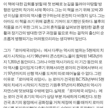
이 책에 대한 감회를 밝힐 때 첫 번째로 눈길을 돌려야 마땅할 방
향은 당연히 작가의 서재 쪽이다. 그는 이 책을 쓰기 위해 꼬박 20
년 이상을 로마의 역사를 연구하는데 온전히 다 바쳤지 싶다. 그는
아마도 이 책을 쓰기 위해 결혼도 기꺼이 포기했던 듯하다. 불후의
작품을 쓰기 위한 그의 노고의 흔적들을 살펴보면 평탄한 결혼 생
활과 장기간의 방대한 연구 과정을 필요로 하는 걸작의 출산이 순
조롭게 병행되기는 어려웠으리라는 생각부터 앞선다.
그가 『로마제국쇠망사』에서 다루는 역사의 범위는 5현제의 치
세가 시작되는 서기 98년부터 콘스탄티노플이 함락된 1453년까
지 1,355년 동안이다. 그러나 어떤 역사가라도 이 기간 동안의 로
마 역사를 깊이있게 다루기 위해서라면 로마의 건국에서부터 서
기 97년까지의 선행 역사를 도저히 따로 떼어놓을 수 없다. 그런
이유로 『로마제국 쇠망사』는 로마가 건국된 B.C 753년부터 5현
제의 치세가 시작되기 직전인 기원후 97년까지 850년의 역사가
자연스레 덧보태질 수밖에 없다. 실제로 『로마제국 쇠망사』에
는 로마 건국 초기의 역사가 상당 부분 자세하게 다뤄진다. 또한
건국 초기의 왕정에서 공화정을 거쳐 제정에 이를 때까지 로마의