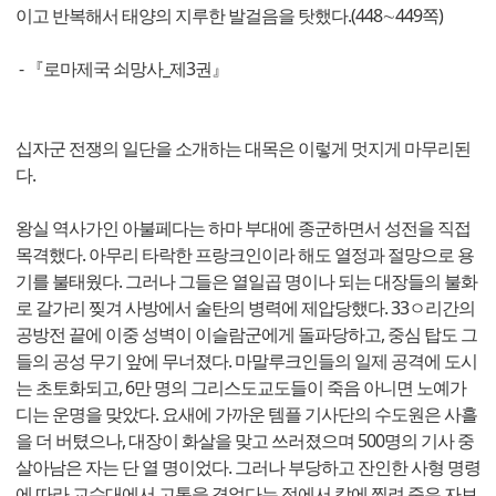
이고 반복해서 태양의 지루한 발걸음을 탓했다.(448∼449쪽)
- 『로마제국 쇠망사_제3권』
십자군 전쟁의 일단을 소개하는 대목은 이렇게 멋지게 마무리된
다.
왕실 역사가인 아불페다는 하마 부대에 종군하면서 성전을 직접
목격했다. 아무리 타락한 프랑크인이라 해도 열정과 절망으로 용
기를 불태웠다. 그러나 그들은 열일곱 명이나 되는 대장들의 불화
로 갈가리 찢겨 사방에서 술탄의 병력에 제압당했다. 33ㅇ리간의
공방전 끝에 이중 성벽이 이슬람군에게 돌파당하고, 중심 탑도 그
들의 공성 무기 앞에 무너졌다. 마말루크인들의 일제 공격에 도시
는 초토화되고, 6만 명의 그리스도교도들이 죽음 아니면 노예가
디는 운명을 맞았다. 요새에 가까운 템플 기사단의 수도원은 사흘
을 더 버텼으나, 대장이 화살을 맞고 쓰러졌으며 500명의 기사 중
살아남은 자는 단 열 명이었다. 그러나 부당하고 잔인한 사형 명령
에 따라 교수대에서 고통을 겪었다는 점에서 칼에 찔려 죽은 자보