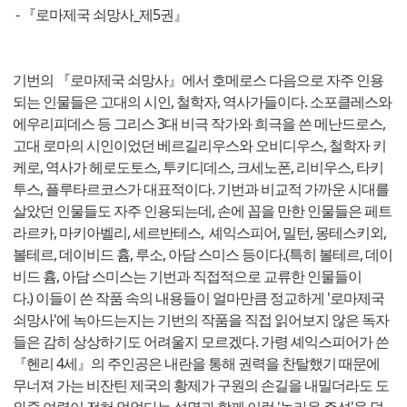
- 『로마제국 쇠망사_제5권』
기번의 『로마제국 쇠망사』에서 호메로스 다음으로 자주 인용
되는 인물들은 고대의 시인, 철학자, 역사가들이다. 소포클레스와
에우리피데스 등 그리스 3대 비극 작가와 희극을 쓴 메난드로스,
고대 로마의 시인이었던 베르길리우스와 오비디우스, 철학자 키
케로, 역사가 헤로도토스, 투키디데스, 크세노폰, 리비우스, 타키
투스, 플루타르코스가 대표적이다. 기번과 비교적 가까운 시대를
살았던 인물들도 자주 인용되는데, 손에 꼽을 만한 인물들은 페트
라르카, 마키아벨리, 세르반테스, 셰익스피어, 밀턴, 몽테스키외,
볼테르, 데이비드 흄, 루소, 아담 스미스 등이다.(특히 볼테르, 데이
비드 흄, 아담 스미스는 기번과 직접적으로 교류한 인물들이
다.) 이들이 쓴 작품 속의 내용들이 얼마만큼 정교하게 '로마제국
쇠망사'에 녹아드는지는 기번의 작품을 직접 읽어보지 않은 독자
들은 감히 상상하기도 어려울지 모르겠다. 가령 셰익스피어가 쓴
『헨리 4세』의 주인공은 내란을 통해 권력을 찬탈했기 때문에
무너져 가는 비잔틴 제국의 황제가 구원의 손길을 내밀더라도 도