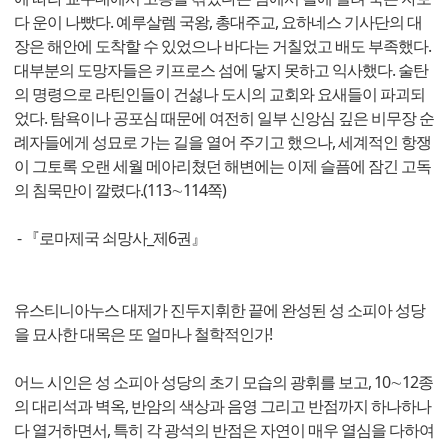
다 운이 나빴다. 예루살렘 국왕, 총대주교, 요하네스 기사단의 대
장은 해안에 도착할 수 있었으나 바다는 거칠었고 배도 부족했다.
대부분의 도망자들은 키프로스 섬에 닿지 못하고 익사했다. 술탄
의 명령으로 라틴인들이 건섫나 도시의 교회와 요새들이 파괴되
었다. 탐욕이나 공포심 때문에 여전히 일부 신앙심 깊은 비무장 순
례자들에게 성묘로 가는 길을 열어 주기고 했으나, 세계적인 항쟁
이 그토록 오랜 세월 메아리쳤던 해변에는 이제 슬픔에 잠긴 고독
의 침묵만이 깔렸다.(113∼114쪽)
- 『로마제국 쇠망사_제6권』
유스티니아누스 대제가 진두지휘한 끝에 완성된 성 소피아 성당
을 묘사한 대목은 또 얼마나 철학적인가!
어느 시인은 성 소피아 성당의 초기 모습의 광휘를 보고, 10∼12종
의 대리석과 벽옥, 반암의 색상과 음영 그리고 반점까지 하나하나
다 열거하면서, 특히 각 광석의 반점은 자연이 매우 열심을 다하여