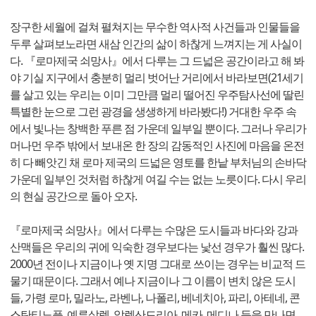
장구한 세월에 걸쳐 펼쳐지는 무수한 역사적 사건들과 인물들을
두루 살펴보노라면 새삼 인간의 삶이 하찮게 느껴지는 게 사실이
다. 『로마제국 쇠망사』에서 다루는 그 드넓은 공간이라고 해 봐
야 기실 지구에서 충분히 멀리 벗어난 거리에서 바라보면(21세기
를 살고 있는 우리는 이미 그만큼 멀리 떨어진 우주탐사선에 딸린
특별한 눈으로 그런 광경을 생생하게 바라봤다!) 거대한 우주 속
에서 빛나는 창백한 푸른 점 가운데 일부일 뿐이다. 그러나 우리가
머나먼 우주 밖에서 보내온 한 장의 감동적인 사진에 마음을 온전
히 다 빼앗긴 채 로마 제국의 드넓은 영토를 한낱 부처님의 손바닥
가운데 일부인 것처럼 하찮게 여길 수는 없는 노릇이다. 다시 우리
의 현실 공간으로 돌아 오자.
『로마제국 쇠망사』에서 다루는 수많은 도시들과 바다와 강과
산맥들은 우리의 귀에 익숙한 경우보다는 낯선 경우가 훨씬 많다.
2000년 전이나 지금이나 옛 지명 그대로 쓰이는 경우는 비교적 드
물기 때문이다. 그래서 예나 지금이나 그 이름이 변치 않은 도시
들, 가령 로마, 밀라노, 라벤나, 나폴리, 베네치아, 파리, 아테네, 콘
스탄티노플, 예루살렘, 알렉산드리아, 메카, 메디나 등을 만나면