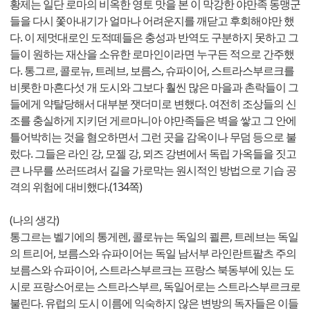
황제는 일단 로마의 비옥한 영토 맛을 본 이 막강한 야만족 동맹군
들을 다시 쫓아내기가 얼마나 어려운지를 깨닫고 후회해야만 했
다. 이 제멋대로인 도적떼들은 충성과 반역도 구분하지 못하고 그
들이 원하는 재산을 소유한 로마인이라면 누구든 적으로 간주했
다. 통그르, 콜로뉴, 트레브, 보름스, 슈파이어, 스트라스부르크를
비롯한 마흔다섯 개 도시와 그보다 훨씬 많은 마을과 촌락들이 그
들에게 약탈당해서 대부분 잿더미로 변했다. 여전히 조상들의 신
조를 충실하게 지키던 게르마니아 야만족들은 벽을 쌓고 그 안에
틀어박히는 것을 혐오하면서 그런 곳을 감옥이나 무덤 등으로 불
렀다. 그들은 라인 강, 모젤 강, 뫼즈 강변에서 독립 가옥들을 짓고
큰 나무를 쓰러뜨려서 길을 가로막는 원시적인 방법으로 기습 공
격의 위험에 대비했다.(134쪽)
(나의 생각)
통그르는 벨기에의 통게렌, 콜로뉴는 독일의 쾰른, 트레브는 독일
의 트리어, 보름스와 슈파이어는 독일 남서부 라인란트팔츠 주의
보름스와 슈파이어, 스트라스부르크는 프랑스 북동부에 있는 도
시로 프랑스어로는 스트라스부르, 독일어로는 스트라스부르크로
불린다. 유럽의 도시 이름에 익숙하지 않은 변방의 독자들은 이들