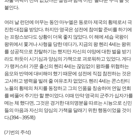
와줄 여력이 전혀 없었다는 설명과 함께 이런 '놀라운 주석'을 덧
붙인다.
여러 날 런던에 머무는 동안 마누엘은 동로마 제국의 황제로서 극
진한 대접을 받았다. 하지만 영국은 성전에 참여할 준비를 하기에
는 프랑스보다도 상황이 더욱 좋지 않았다. 이 해에 세습 국왕이
왕위에서 쫓겨나 사형을 당한 데다가, 지금의 왕 헨리 4세는 왕위
를 성공적으로 찬탈하기는 했지만 자신의 야망에 대한 벌을 받기
라도 하듯이 시기심과 양심의 가책으로 괴로워하고 있었다. 게다
가 랭커스터 가문 출신의 헨리 4세는 끊임없이 왕좌를 위협하는
음모와 반역에 대비해야 했기 때문에 성전에 직접 참전하는 것은
고사하고 병력을 빌려 줄 여유조차 없었다. 헨리 4세는 콘스탄티
노플의 황제의 처지를 동정하고 그의 인품을 칭송하며 연일 연회
를 베풀어 주기만 할 뿐이었다. 이때 만약 영국의 군주가 십자가를
메는 체 했다면, 그것은 경거한 대의명분을 따르는 시늉으로 신민
들의 마음과 자신의 양심의 가책을 달래기 위한 행동이었을 것이
다.(394∼395쪽)
(기번의 주석)