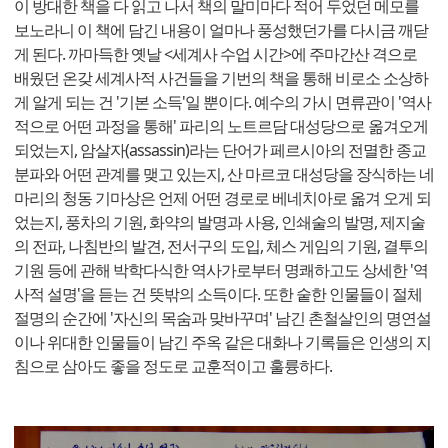
이 방대한 책을 다 읽고 나서 책의 말미마다 적어 두었던 메모를
보노라니 이 책에 담긴 내용이 얼마나 풍성했던가를 다시금 깨닫
게 된다. 까마득한 옛날 <세계사 수업 시간>에 주마간산 격으로
배웠던 온갖 세계사적 사건들을 기번의 책을 통해 비로소 소상하
게 알게 되는 건 '기본 소득'일 뿐이다. 예수의 가시 면류관이 '역사
적으로 어떤 과정을 통해' 파리의 노트르담 대성당으로 옮겨오게
되었는지, 암살자(assassin)라는 단어가 페르시아의 전멸한 종교
분파와 어떤 관계를 맺고 있는지, 산 마르코 대성당을 장식하는 네
마리의 청동 기마상은 언제 어떤 경로로 베네치아로 옮겨 오게 되
었는지, 풍차의 기원, 화약의 발명과 사용, 인쇄술의 발명, 제지술
의 전파, 나침반의 발견, 전서구의 도입, 체스 게임의 기원, 결투의
기원 등에 관해 박학다식한 역사가로부터 명쾌하고도 상세한 '역
사적 설명'을 듣는 건 뜻밖의 소득이다. 또한 숱한 인물들이 절체
절명의 순간에 '자신의 목숨과 맞바꾸며' 남긴 촌철살인의 명연설
이나 위대한 인물들이 남긴 주옥 같은 대화나 기록들은 인생의 지
침으로 삼아도 좋을 정도로 교훈적이고 훌륭하다.