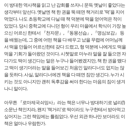
이 방대한 역사책을 읽고 난 감회를 쓰자니 문득 옛날이 좋았다는
생각부터 앞선다. 옛날엔 책 한 권을 뚝 떼면 책거리로 '떡'을 지어
먹었다. 나도 초등학교에 다닐 때 책 덕분에 떡을 얻어먹은 적이
있었다. 당시 중학교에 다니던 형이 우리 마을에서 학식이 가장 높
으신 어르신 한테서 『천자문』, 『동몽선습』, 『명심보감』 등
을 배웠는데, 그 중에 어떤 책을 다 배우고 났을 무렵에 어머님께
서 떡을 만들어 어르신한테 갖다 드렸고, 형 덕분에 나에게도 떡을
먹을 기회가 돌아왔던 것이다. 시쳇말로 마누라 말을 잘 들으면 자
다가도 떡이 생긴다는 말은 누구나 들어봤겠지만, 책 한 권을 뗐다
고 떡이 생기더라는 말을 들어보긴 처음인 알라디너도 없지는 않
을 듯하다. 사실, 알라디너에겐 책을 다 떼면 짐만 생긴다. 누가 시
키는 것도 아니지만 괜히 독후감을 써야 한다는 마음의 짐이 생겨
나니 말이다.
아무튼 『로마제국쇠망사』라는 책은 너무나 방대하기로 널리(!)
소문난 책인지라, 왠지 '책거리'로 떡이라도 누구한테서 받아먹고
싶어지는 그런 책임에는 틀림없다. 우선 외관 하나만 보더라도 이
책은 얼마나 우람한가.