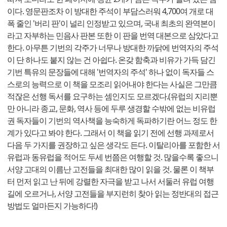
이다. 영문판조차 이 방대한 주석이 부담스러워 4,700여 개로 대
폭 줄인 '버리 판'이 널리 인정받고 있으며, 국내 최초의 완역본이
라고 자부하는 민음사 판본 또한 이 판을 번역 대본으로 삼았다고
한다. 아무튼 기번의 각주가 너무나 방대한 까닭에 번역자의 주석
이 단 하나도 붙지 않는 건 아쉽다. 온갖 함축과 비유가 가득 담긴
기번 특유의 문장들에 대해 '번역자의 주석' 하나 없이 독자들 스
스로의 능력으로 이 책을 모조리 읽어내야 한다는 사실은 그만큼
적잖은 선행 독서를 요구하는 셈인지도 모르겠다.(유럽의 지리뿐
만 아니라 종교, 문화, 역사 등에 두루 생경할 수밖에 없는 비유럽
권 독자들이 기번의 역사책을 능숙하게 독파하기란 어느 정도 한
계가 있다고 봐야 한다. 그래서 이 책을 읽기 전에 선행 과제로서
다음 두 가지를 권장하고 싶은 생각도 든다. 이탈리아를 포함한 서
유럽과 동유럽을 적어도 두세 번쯤은 여행할 것. 많을수록 좋으니
서양 고대의 이름난 고전들을 최대한 많이 읽을 것. 물론 이 책부
터 먼저 읽고 난 뒤에 강렬한 자극을 받고 나서 서둘러 유럽 여행
길에 오르거나, 서양 고전들을 부지런히 찾아 읽는 정반대의 접근
방법도 얼마든지 가능하다!)