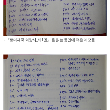
- 『로마제국 쇠망사_제1권』 을 읽는 동안에 적은 메모들