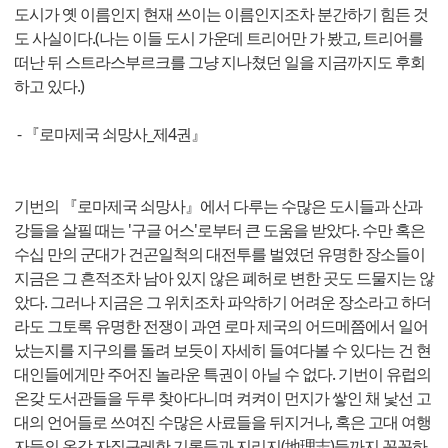
도시가 옛 이름인지 현재 쓰이는 이름인지조차 분간하기 힘든 것
도 사실이다.(나는 이들 도시 가운데 트리어만 가 봤고, 트리어를
떠난 뒤 스트라스부르크를 그냥 지나쳤던 일을 지금까지도 후회
하고 있다.)
- 『로마제국 쇠망사_제4권』
기번의 『로마제국 쇠망사』에서 다루는 수많은 도시들과 산과
강들을 살필 때는 '구글 어스'로부터 큰 도움을 받았다. 수만 혹은
수십 만의 군대가 건곤일척의 대전투를 벌였던 유명한 장소들이
지금은 그 흔적조차 남아 있지 않은 폐허로 변한 곳도 드물지는 않
았다. 그러나 지금은 그 위치조차 파악하기 어려운 장소라고 하더
라도 그토록 유명한 전쟁이 과연 로마 제국의 어드메쯤에서 일어
났는지를 지구의를 돌려 보듯이 자세히 들여다볼 수 있다는 건 현
대인들에게만 주어진 놀라운 특권이 아닐 수 없다. 기번이 유럽의
온갖 도서관들을 두루 찾아다니며 켜켜이 먼지가 쌓인 채 낯선 고
대의 언어들로 쓰여진 수많은 사료들을 뒤지거나, 혹은 고대 여행
자들의 온갖 자질구레한 기록들과 지리지(地理志)들까지 꼼꼼하