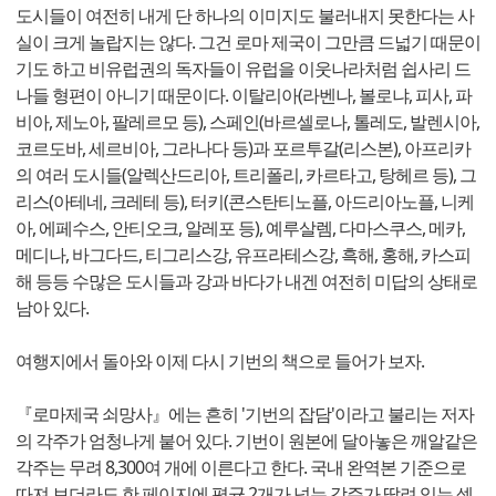
도시들이 여전히 내게 단 하나의 이미지도 불러내지 못한다는 사
실이 크게 놀랍지는 않다. 그건 로마 제국이 그만큼 드넓기 때문이
기도 하고 비유럽권의 독자들이 유럽을 이웃나라처럼 쉽사리 드
나들 형편이 아니기 때문이다. 이탈리아(라벤나, 볼로냐, 피사, 파
비아, 제노아, 팔레르모 등), 스페인(바르셀로나, 톨레도, 발렌시아,
코르도바, 세르비아, 그라나다 등)과 포르투갈(리스본), 아프리카
의 여러 도시들(알렉산드리아, 트리폴리, 카르타고, 탕헤르 등), 그
리스(아테네, 크레테 등), 터키(콘스탄티노플, 아드리아노플, 니케
아, 에페수스, 안티오크, 알레포 등), 예루살렘, 다마스쿠스, 메카,
메디나, 바그다드, 티그리스강, 유프라테스강, 흑해, 홍해, 카스피
해 등등 수많은 도시들과 강과 바다가 내겐 여전히 미답의 상태로
남아 있다.
여행지에서 돌아와 이제 다시 기번의 책으로 들어가 보자.
『로마제국 쇠망사』에는 흔히 '기번의 잡담'이라고 불리는 저자
의 각주가 엄청나게 붙어 있다. 기번이 원본에 달아놓은 깨알같은
각주는 무려 8,300여 개에 이른다고 한다. 국내 완역본 기준으로
따져 보더라도 한 페이지에 평균 2개가 넘는 각주가 딸려 있는 셈