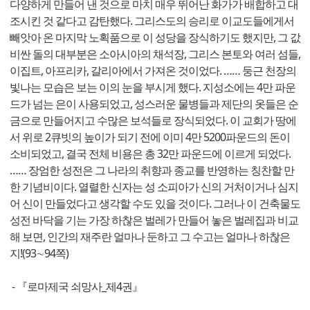
다양하게 만들어 낸 것으로 마치 매우 뛰어난 화가가 배합하고 대
조시킨 것 같다고 감탄했다. 그리스도의 승리로 이교도들에게서
빼앗아 온 마지막 노획품으로 이 성당을 장식하기도 했지만, 그 값
비싼 돌의 대부분은 소아시아의 채석장, 그리스 본토와 여러 섬들,
이집트, 아프리카, 갈리아에서 가져온 것이었다. …… 둥근 천장의
빛나는 모습은 보는 이의 눈을 부시게 했다. 지성소에는 4만 파운
드가 넘는 은이 사용되었고, 성스러운 물병들과 제단의 옷들은 순
금으로 만들어지고 수많은 보석들로 장식되었다. 이 교회가 땅에
서 위로 2큐빗의 높이가 되기 전에 이미 4만 5200파운드의 돈이
소비되었고, 결국 전체 비용은 총 32만 파운드에 이르게 되었다.
…… 장엄한 성전은 그 나라의 취향과 종교를 반영하는 칭찬할 만
한 기념비이다. 열렬한 신자는 성 소피아가 신의 거처이거나 심지
어 신이 만들었다고 생각할 수도 있을 것이다. 그러나 이 건축물도
성전 바닥을 기는 가장 하찮은 벌레가 만들어 놓은 벌레집과 비교
해 보면, 인간의 재주란 얼마나 둔하고 그 수고는 얼마나 하찮은
지!(93∼94쪽)
- 『로마제국 쇠망사_제4권』