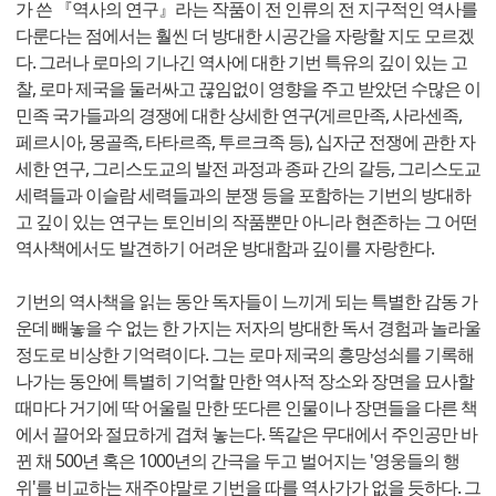
가 쓴 『역사의 연구』라는 작품이 전 인류의 전 지구적인 역사를
다룬다는 점에서는 훨씬 더 방대한 시공간을 자랑할 지도 모르겠
다. 그러나 로마의 기나긴 역사에 대한 기번 특유의 깊이 있는 고
찰, 로마 제국을 둘러싸고 끊임없이 영향을 주고 받았던 수많은 이
민족 국가들과의 경쟁에 대한 상세한 연구(게르만족, 사라센족,
페르시아, 몽골족, 타타르족, 투르크족 등), 십자군 전쟁에 관한 자
세한 연구, 그리스도교의 발전 과정과 종파 간의 갈등, 그리스도교
세력들과 이슬람 세력들과의 분쟁 등을 포함하는 기번의 방대하
고 깊이 있는 연구는 토인비의 작품뿐만 아니라 현존하는 그 어떤
역사책에서도 발견하기 어려운 방대함과 깊이를 자랑한다.
기번의 역사책을 읽는 동안 독자들이 느끼게 되는 특별한 감동 가
운데 빼놓을 수 없는 한 가지는 저자의 방대한 독서 경험과 놀라울
정도로 비상한 기억력이다. 그는 로마 제국의 흥망성쇠를 기록해
나가는 동안에 특별히 기억할 만한 역사적 장소와 장면을 묘사할
때마다 거기에 딱 어울릴 만한 또다른 인물이나 장면들을 다른 책
에서 끌어와 절묘하게 겹쳐 놓는다. 똑같은 무대에서 주인공만 바
뀐 채 500년 혹은 1000년의 간극을 두고 벌어지는 '영웅들의 행
위'를 비교하는 재주야말로 기번을 따를 역사가가 없을 듯하다. 그