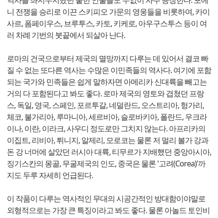
역사를 좌지우지했던 숱한 인물들도 수없이 자주 등장한다. 포에
니 전쟁을 승리로 이끈 스키피오 가문의 영웅들을 비롯하여, 카이
사르, 폼페이우스, 브루투스, 카토, 키케로, 아우구스투스 등이 여
러 차례 기번의 붓끝에서 되살아 난다.
로마의 건국으로부터 제국의 멸망까지 다루는 데 있어서 결코 빠
질 수 없는 또다른 역사는 수많은 이민족들의 역사다. 여기에 포함
되는 국가와 민족들은 쉽게 말하자면 아메리카 신대륙을 빼고는
거의 다 포함된다고 봐도 좋다. 로마 제국의 영토와 겹쳤던 프랑
스, 독일, 영국, 스페인, 포르투갈, 네덜란드, 오스트리아, 헝가리,
체코, 불가리아, 루마니아, 세르비아, 슬로바키아, 폴란드, 우크라
이나, 이란, 이라크, 사우디 정도로만 그치지 않는다. 아프리카의
이집트, 리비아, 튀니지, 알제리, 모로코는 물론 저 멀리 볼가 강과
돈 강 너머에 살았던 러시아 대륙, 티무르가 지배했던 중앙아시아,
징기스칸의 몽골, 무굴제국의 인도, 중국은 물론 '고려(Corea)'까
지도 두루 자세히 언급된다.
이 작품이 다루는 역사적인 무대의 시공간적인 방대함이야말로
외형적으로는 가장 큰 특징이라고 봐도 좋다. 물론 아놀드 토인비