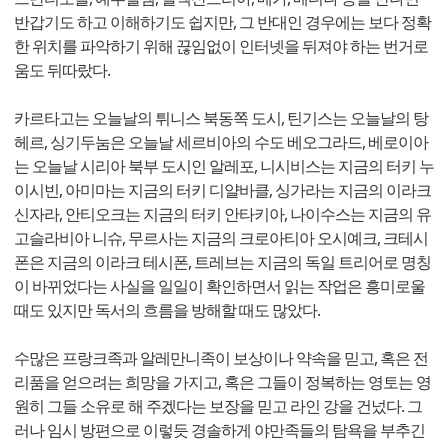
반갑기도 하고 이해하기도 쉽지만, 그 반대인 경우에는 보다 정확
한 위치를 파악하기 위해 끊임없이 인터넷을 뒤져야 하는 번거로
움도 뒤따랐다.
카르타고는 오늘날의 튀니스 북동쪽 도시, 틴기스는 오늘날의 탕
헤르, 싱기두눔은 오늘날 세르비아의 수도 베오그라드, 베로이아
는 오늘날 시리아 북부 도시인 알레포, 니시비스는 지금의 터키 누
이시빈, 아미마는 지금의 터키 디얄바클, 싱가라는 지금의 이라크
신자라, 안티오크는 지금의 터키 안타키아, 나이수스는 지금의 유
고슬라비아 니슈, 무르사는 지금의 크로아티아 오시예크, 크테시
폰은 지금의 이라크 테시폰, 트레브는 지금의 독일 트리어로 명칭
이 바뀌었다는 사실을 일일이 확인하면서 읽는 작업은 흥미로울
때도 있지만 독서의 흐름을 방해할 때도 많았다.
수많은 프랑크족과 알레만니족이 보상이나 약속을 믿고, 혹은 전
리품을 얻으려는 희망을 가지고, 혹은 그들이 정복하는 영토는 영
원히 그들 소유로 해 주겠다는 보장을 믿고 라인 강을 건넜다. 그
러나 임시 방편으로 이렇듯 경솔하게 야만족들의 탐욕을 부추긴