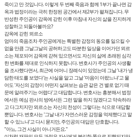
죽이고 만 것입니다. 이렇게 두 번째 죽음과 함께 1부가 끝나면 감
옥과 법정이라는 극히 한정된 공간에서 제2부가 펼쳐집니다. 무
반성한 주인공이 감옥에 갇힌 이후 마침내 자신의 삶을 진지하게
성찰하고 되돌아볼까요?
감옥에 갇힌 뫼르소
엄마의 죽음조차 주인공에게는 특별한 감정의 동요를 일으킬 수
없을 만큼 그날그날의 공허하고도 따분한 일상을 이어가던 뫼르
소는 체포되어 감옥에 갇혀 있으면서도 자신의 삶에 초래된 심각
한 변화를 제대로 인식하지 못합니다. 변호사가 주인공의 사생활
을 조사했다면서, 최근에 어머니 장례식이 있었는데 그날 '내가 냉
담한 태도를 보였다'는 사실을 알고 그날 '마음이 아팠느냐'고 물
어도 '자신의 감정이 어떤지 살펴보는 습관 같은 건 별로 없기 때
문에 알려주기는 어렵다'고 대답합니다. 변호사는 흥분해서 법정
에서든 예심 판사의 방에서든 그런 말을 하지 않겠다고 약속하라
고 다그치지만 뫼르소는 자신의 천성이 그렇다는 식으로 대답할
뿐입니다. 변호사는 '그날 내가 자연스러운 감정을 억제했다고 말
할 수 있느냐'고 다시 묻지만, 주인공의 대답은 단호합니다.
"아뇨, 그건 사실이 아니거든요."
이처럼 재판의 모든 과정은 자신에게 불리한 쪽으로 진행되지만