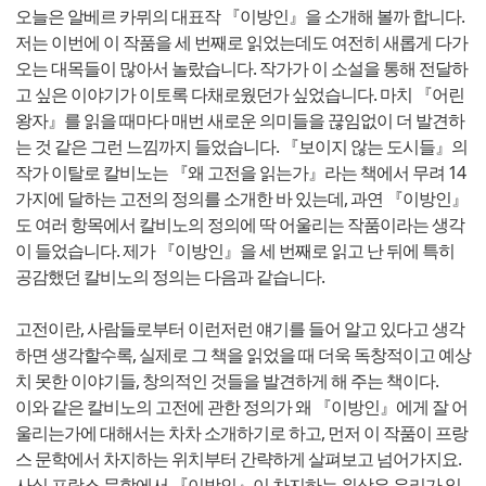
오늘은 알베르 카뮈의 대표작 『이방인』을 소개해 볼까 합니다.
저는 이번에 이 작품을 세 번째로 읽었는데도 여전히 새롭게 다가
오는 대목들이 많아서 놀랐습니다. 작가가 이 소설을 통해 전달하
고 싶은 이야기가 이토록 다채로웠던가 싶었습니다. 마치 『어린
왕자』를 읽을 때마다 매번 새로운 의미들을 끊임없이 더 발견하
는 것 같은 그런 느낌까지 들었습니다. 『보이지 않는 도시들』의
작가 이탈로 칼비노는 『왜 고전을 읽는가』라는 책에서 무려 14
가지에 달하는 고전의 정의를 소개한 바 있는데, 과연 『이방인』
도 여러 항목에서 칼비노의 정의에 딱 어울리는 작품이라는 생각
이 들었습니다. 제가 『이방인』을 세 번째로 읽고 난 뒤에 특히
공감했던 칼비노의 정의는 다음과 같습니다.
고전이란, 사람들로부터 이런저런 얘기를 들어 알고 있다고 생각
하면 생각할수록, 실제로 그 책을 읽었을 때 더욱 독창적이고 예상
치 못한 이야기들, 창의적인 것들을 발견하게 해 주는 책이다.
이와 같은 칼비노의 고전에 관한 정의가 왜 『이방인』에게 잘 어
울리는가에 대해서는 차차 소개하기로 하고, 먼저 이 작품이 프랑
스 문학에서 차지하는 위치부터 간략하게 살펴보고 넘어가지요.
사실 프랑스 문학에서 『이방인』이 차지하는 위상은 우리가 일