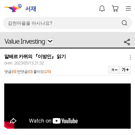
Value Investing
알베르 카뮈의 『이방인』 읽기
메뉴
oren 2023/05/13 21:32
8
0
26
댓글 (
)
먼댓글 (
)
좋아요 (
)