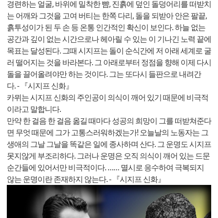
경련하는 얼굴, 바위에 밀착한 뺨, 진흙에 덮인 돌덩어리를 떠받치
는 어깨와 그것을 고여 버티는 한쪽 다리, 돌을 되받아 안은 팔끝,
흙투성이가 된 두 손 등 온통 인간적인 확신이 보인다. 하늘 없는
공간과 깊이 없는 시간으로나 헤아릴 수 있는 이 기나긴 노력 끝에
목표는 달성된다. 그때 시지프는 돌이 순식간에 저 아래 세계로 굴
러 떨어지는 것을 바라본다. 그 아래로부터 정점을 향해 이제 다시
돌을 끌어올려야만 하는 것이다. 그는 또다시 들판으로 내려간
다. - 『시지프 신화』
카뮈는 시지프 신화의 주인공이 의식이 깨어 있기 때문에 비극적
이라고 말합니다.
만약 한 걸음 한 걸음 옮길 때마다 성공의 희망이 그를 떠받쳐준다
면 무엇 때문에 그가 고통스러워하겠는가! 오늘날의 노동자는 그
생애의 그날 그날을 똑같은 일에 종사하며 산다. 그 운명도 시지프
못지않게 부조리하다. 그러나 운명은 오직 의식이 깨어 있는 드문
순간들에 있어서만 비극적이다. …… 멸시로 응수하여 극복되지
않는 운명이란 존재하지 않는다. - 『시지프 신화』