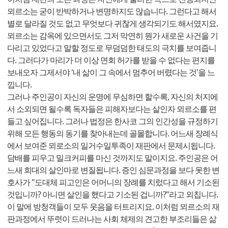
뫼르소는 굳이 반박하거나 변명하지도 않습니다. 그런다고 해서
별로 달라질 것도 없고 무엇보다 귀찮게 생각되기도 해서였지요.
뫼르소는 감옥에 있으면서도 그저 막연히 뭔가 새로운 사건을 기
다리고 있었다고 말할 정도로 무덤덤한 태도의 극치를 보여줍니
다. 그러다가 마리가 더 이상 면회 허가를 받을 수 없다는 편지를
보내오자 그제서야 '내 삶이 그 속에서 멈추어 버렸다는 것'을 느
낍니다.
그러나 주인공이 자신의 운명에 무심하면 할수록, 자신의 처지에
서 소외되면 될수록 독자들은 피해자보다는 살인자 뫼르소를 편
들고 싶어집니다. 그러나 법정은 한사코 그의 인간성을 규정하기
위해 모든 행동의 동기를 찾아내는데 골몰합니다. 어느새 장례식
에서 보여준 뫼로소의 일거수일투족이 재판에서 문제시됩니다.
담배를 피우고 밀크커피를 마신 것까지도 말이지요. 주인공은 어
느새 희대의 살인마로 변질됩니다. 증인 심문과정을 보다 못한 변
호사가 "도대체 피고인은 어머니의 장례를 치렀다고 해서 기소된
것입니까? 아니면 살인을 했다고 기소된 겁니까?"라고 외칩니다.
이 말에 방청객들이 모두 웃음을 터트리지요. 이처럼 뫼르소의 재
판과정에서 뚜렷이 드러나는 사회 체제의 견고한 부조리들은 삶