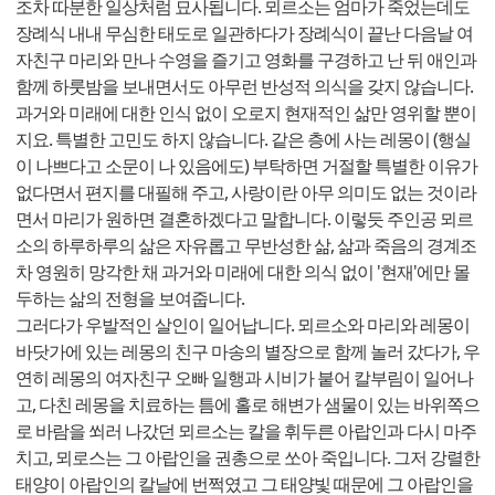
조차 따분한 일상처럼 묘사됩니다. 뫼르소는 엄마가 죽었는데도
장례식 내내 무심한 태도로 일관하다가 장례식이 끝난 다음날 여
자친구 마리와 만나 수영을 즐기고 영화를 구경하고 난 뒤 애인과
함께 하룻밤을 보내면서도 아무런 반성적 의식을 갖지 않습니다.
과거와 미래에 대한 인식 없이 오로지 현재적인 삶만 영위할 뿐이
지요. 특별한 고민도 하지 않습니다. 같은 층에 사는 레몽이 (행실
이 나쁘다고 소문이 나 있음에도) 부탁하면 거절할 특별한 이유가
없다면서 편지를 대필해 주고, 사랑이란 아무 의미도 없는 것이라
면서 마리가 원하면 결혼하겠다고 말합니다. 이렇듯 주인공 뫼르
소의 하루하루의 삶은 자유롭고 무반성한 삶, 삶과 죽음의 경계조
차 영원히 망각한 채 과거와 미래에 대한 의식 없이 '현재'에만 몰
두하는 삶의 전형을 보여줍니다.
그러다가 우발적인 살인이 일어납니다. 뫼르소와 마리와 레몽이
바닷가에 있는 레몽의 친구 마송의 별장으로 함께 놀러 갔다가, 우
연히 레몽의 여자친구 오빠 일행과 시비가 붙어 칼부림이 일어나
고, 다친 레몽을 치료하는 틈에 홀로 해변가 샘물이 있는 바위쪽으
로 바람을 쐬러 나갔던 뫼르소는 칼을 휘두른 아랍인과 다시 마주
치고, 뫼로스는 그 아랍인을 권총으로 쏘아 죽입니다. 그저 강렬한
태양이 아랍인의 칼날에 번쩍였고 그 태양빛 때문에 그 아랍인을