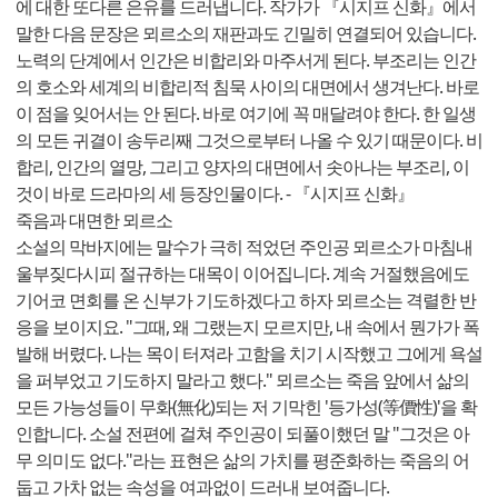
에 대한 또다른 은유를 드러냅니다. 작가가 『시지프 신화』에서
말한 다음 문장은 뫼르소의 재판과도 긴밀히 연결되어 있습니다.
노력의 단계에서 인간은 비합리와 마주서게 된다. 부조리는 인간
의 호소와 세계의 비합리적 침묵 사이의 대면에서 생겨난다. 바로
이 점을 잊어서는 안 된다. 바로 여기에 꼭 매달려야 한다. 한 일생
의 모든 귀결이 송두리째 그것으로부터 나올 수 있기 때문이다. 비
합리, 인간의 열망, 그리고 양자의 대면에서 솟아나는 부조리, 이
것이 바로 드라마의 세 등장인물이다. - 『시지프 신화』
죽음과 대면한 뫼르소
소설의 막바지에는 말수가 극히 적었던 주인공 뫼르소가 마침내
울부짖다시피 절규하는 대목이 이어집니다. 계속 거절했음에도
기어코 면회를 온 신부가 기도하겠다고 하자 뫼르소는 격렬한 반
응을 보이지요. "그때, 왜 그랬는지 모르지만, 내 속에서 뭔가가 폭
발해 버렸다. 나는 목이 터져라 고함을 치기 시작했고 그에게 욕설
을 퍼부었고 기도하지 말라고 했다." 뫼르소는 죽음 앞에서 삶의
모든 가능성들이 무화(無化)되는 저 기막힌 '등가성(等價性)'을 확
인합니다. 소설 전편에 걸쳐 주인공이 되풀이했던 말 "그것은 아
무 의미도 없다."라는 표현은 삶의 가치를 평준화하는 죽음의 어
둡고 가차 없는 속성을 여과없이 드러내 보여줍니다.