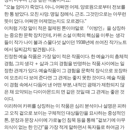
"오늘 엄마가 죽었다. 아니, 어쩌면 어제. 양로원으로부터 전보를
한 통 받았다. 모친 사망. 명일 장례식. 근조. 그것만으로는 아무런
뜻이 없다. 어쩌면 어제였는지도 모르겠다."
이처럼 가장 말이 적은 절제된 톤이야말로 『이방인』을 상징하
는 중요한 문학 장치인데, 카뮈 소설 미학의 핵심을 이루는 생각
들이 작가 나이 불과 스물다섯 살이던 1938년에 쓰여진 작가노트
에서 일찌감치 발견됩니다.
진정한 예술 작품은 가장 말이 적은 작품이다. 한 예술가의 총체적
경험, 그의 생각 ＋ 삶과 그의 경험을 반영하는 작품 사이에는 일
정한 관계가 있다. 예술작품이 그 경험을 문학적 장식으로 포장하
여 모조리 다 보여 준다면 그 관계는 좋지 못한 것이다. 예술 작품
이 경험 속에서 다듬어 낸 어떤 부분, 내적인 광채가 제한되지 않
은 채 요약되는 다이아몬드의 면 같은 것일 때 그 관계는 좋은 것
이다.
이리하여 카뮈를 상징하는 이 작품은 심리 분석이나 설명은 피하
고 오직 겉으로 보이는 구체적인 대상들만을 묘사하는 중성적인
톤, 문장과 문장 사이에 가로놓인 침묵 등을 통해 "겉보기에 아무
의식이 없는 한 인간"을 가장 적게 말하면서 독자들로 하여금 가