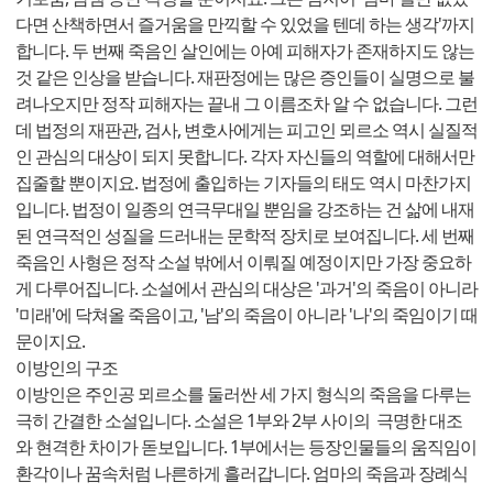
다면 산책하면서 즐거움을 만끽할 수 있었을 텐데 하는 생각'까지
합니다. 두 번째 죽음인 살인에는 아예 피해자가 존재하지도 않는
것 같은 인상을 받습니다. 재판정에는 많은 증인들이 실명으로 불
려나오지만 정작 피해자는 끝내 그 이름조차 알 수 없습니다. 그런
데 법정의 재판관, 검사, 변호사에게는 피고인 뫼르소 역시 실질적
인 관심의 대상이 되지 못합니다. 각자 자신들의 역할에 대해서만
집줄할 뿐이지요. 법정에 출입하는 기자들의 태도 역시 마찬가지
입니다. 법정이 일종의 연극무대일 뿐임을 강조하는 건 삶에 내재
된 연극적인 성질을 드러내는 문학적 장치로 보여집니다. 세 번째
죽음인 사형은 정작 소설 밖에서 이뤄질 예정이지만 가장 중요하
게 다루어집니다. 소설에서 관심의 대상은 '과거'의 죽음이 아니라
'미래'에 닥쳐올 죽음이고, '남'의 죽음이 아니라 '나'의 죽임이기 때
문이지요.
이방인의 구조
이방인은 주인공 뫼르소를 둘러싼 세 가지 형식의 죽음을 다루는
극히 간결한 소설입니다. 소설은 1부와 2부 사이의 극명한 대조
와 현격한 차이가 돋보입니다. 1부에서는 등장인물들의 움직임이
환각이나 꿈속처럼 나른하게 흘러갑니다. 엄마의 죽음과 장례식