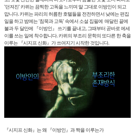
'던져진' 카뮈는 끔찍한 고독을 느끼며 말 그대로 이방인이 되고
맙니다. 카뮈는 파리의 허름한 호텔들을 전전하면서 낮에는 편집
일을 하고 밤에는 '침묵과 고독' 속에서 소설 집필에 매달린 끝에
불과 두 달만에 『이방인』 쓰기를 끝내고, 그때부터 곧바로 에세
이를 쓰는 일에 착수합니다. 카뮈의 부조리 문학의 또다른 한 축을
이루는 『시지프 신화』가 쓰여지기 시작한 것입니다.
『시지프 신화』는 왜 『이방인』과 짝을 이루는가