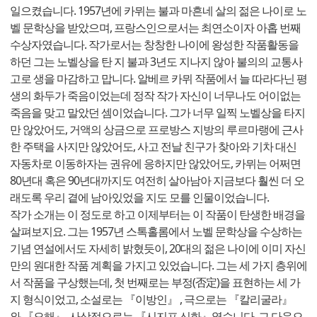
일으켰습니다. 1957년에 카뮈는 불과 마흔네 살의 젊은 나이로 노
벨 문학상을 받았으며, 프랑스인으로서는 최연소이자 아홉 번째
수상자였습니다. 작가로서는 창창한 나이에 왕성한 작품활동을
하던 그는 노벨상을 탄 지 불과 3년도 지나지 않아 불의의 교통사
고로 생을 마감하고 맙니다. 알베르 카뮈 작품에서 늘 따라다닌 평
생의 화두가 죽음이었는데 정작 작가 자신이 너무나도 어이없는
죽음을 맞고 말았던 셈이었습니다. 그가 너무 일찍 노벨상을 타지
만 않았어도, 거액의 상금으로 프로방스 지방의 루르마랭에 근사
한 주택을 사지만 않았어도, 사고 전날 친구가 찾아와 기차 대신
자동차로 이동하자는 권유에 응하지만 않았어도, 카뮈는 어쩌면
80년대 혹은 90년대까지도 여전히 살아남아 지금보다 훨씬 더 오
래도록 우리 곁에 남아있었을 지도 모를 인물이었습니다.
작가 소개는 이 정도로 하고 이제부터는 이 작품이 탄생한 배경을
살펴보지요. 그는 1957년 스톡홀롬에서 노벨 문학상을 수상하는
기념 연설에서도 자세히 밝혔듯이, 20대의 젊은 나이에 이미 자신
만의 원대한 작품 계획을 가지고 있었습니다. 그는 세 가지 층위에
서 작품을 구상했는데, 첫 번째로는 부정(否定)을 표현하는 세 가
지 형식이었고, 소설로는 『이방인』 , 극으로는 『칼리굴라』
와 『오해』, 사상적으로는 『시지프 신화』였습니다. 그 다음으