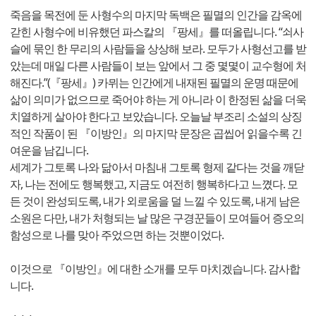
죽음을 목전에 둔 사형수의 마지막 독백은 필멸의 인간을 감옥에
갇힌 사형수에 비유했던 파스칼의 『팡세』를 떠올립니다. “쇠사
슬에 묶인 한 무리의 사람들을 상상해 보라. 모두가 사형선고를 받
았는데 매일 다른 사람들이 보는 앞에서 그 중 몇몇이 교수형에 처
해진다.”(『팡세』) 카뮈는 인간에게 내재된 필멸의 운명 때문에
삶이 의미가 없으므로 죽어야 하는 게 아니라 이 한정된 삶을 더욱
치열하게 살아야 한다고 보았습니다. 오늘날 부조리 소설의 상징
적인 작품이 된 『이방인』의 마지막 문장은 곱씹어 읽을수록 긴
여운을 남깁니다.
세계가 그토록 나와 닮아서 마침내 그토록 형제 같다는 것을 깨닫
자, 나는 전에도 행복했고, 지금도 여전히 행복하다고 느꼈다. 모
든 것이 완성되도록, 내가 외로움을 덜 느낄 수 있도록, 내게 남은
소원은 다만, 내가 처형되는 날 많은 구경꾼들이 모여들어 증오의
함성으로 나를 맞아 주었으면 하는 것뿐이었다.
이것으로 『이방인』에 대한 소개를 모두 마치겠습니다. 감사합
니다.