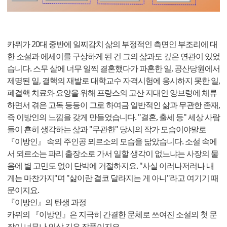
카뮈가 20대 중반에 일찌감치 삶의 부정적인 측면인 부조리에 대
한 소설과 에세이를 구상하게 된 건 그의 삶과도 깊은 연관이 있었
습니다. 스무 살에 너무 일찍 결혼했다가 파혼한 일, 공산당원에서
제명된 일, 결핵의 재발로 대학교수 자격시험에 응시하지 못한 일,
폐결핵 치료와 요양을 위해 프랑스의 고산 지대인 앙브렁에 체류
하면서 겪은 고독 등등이 그로 하여금 일반적인 삶과 무관한 존재,
즉 이방인의 느낌을 갖게 만들었습니다. "결혼, 출세 등" 세상 사람
들이 흔히 생각하는 삶과 "무관한" 당시의 작가 모습이야말로
『이방인』 속의 주인공 뫼르소의 모습을 닮았습니다. 소설 속에
서 뫼르소는 파리 출장소로 가서 일할 생각이 없느냐는 사장의 물
음에 별 고민도 없이 단박에 거절하지요. "사실 이러나저러나 내
게는 마찬가지"며 "삶이란 결코 달라지는 게 아니"라고 여기기 때
문이지요.
『이방인』의 탄생 과정
카뮈의 『이방인』은 지극히 간결한 문체로 쓰여진 소설의 첫 문
장이 너무나 인상 깊은 작품이지요.