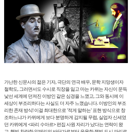
가난한 신문사의 젊은 기자, 극단의 연극 배우, 문학 지망생이자
철학도, 그러면서도 수시로 직장을 잃고 마는 카뮈는 자신이 문득
낯선 세계에 던져진 이방인 같은 심경을 느꼈고, 그와 동시에 이
세상이 부조리하다는 사실도 더 자주 느꼈습니다. 이방인의 부조
리한 존재 방식! 이걸 최대한으로 '적게 말하는' 표현 방식으로 창
조하느냐가 카뮈에게 보다 분명하게 감지될 무렵, 실업자 신세였
던 카뮈에게 <파리 수아르> 편집 사원 자리가 났다는 연락이 왔
고, 햇빛 찬란한 알제리의 바닷가로부터 음울한 잿빛 도시 파리로