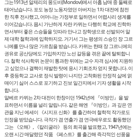
그는1913년 알제리의 몽도비(Mondovi)에서 아홉 남매 중 둘째로
태어났습니다. 포도 농장 노동자였던 아버지는 1차 대전에 참전
한 직후 전사했고, 어머니는 가정부로 일하면서 어렵사리 생계를
이어갔습니다. 몹시 가난하게 자란 카뮈는 다행히 학교에 진학하
면서부터 좋은 스승들을 잇따라 만나고 장학생으로 선발되어 알
제 대학 철학과에 입학하지요. 거기서 그는 평생의 스승인 장 그르
니에를 만나 많은 가르침을 받습니다. 카뮈는 한때 장 그르니에의
권유로 공산당에도 가입하지만 노선 갈등을 겪은 끝에 탈퇴합니
다. 철학 석사학위 논문이 통과한 뒤에는 교수 자격 심사에 지원하
고 싶었으나 결핵이 재발한 탓에 응시 기회조차 얻지 못합니다. 이
후 중등학교 교사로 정식 발령이 나지만 고착화된 안정적 삶에 얽
매이기 싫어 스스로 포기하고 진보 일간지에서 기자 생활을 시작
합니다.
알베르 카뮈는 2차 대전이 한창이던 1942년에 『이방인』을 발
표하면서 이름을 널리 알립니다. 같은 해엔 『이방인』과 깊은 연
관을 지닌 에세이 《시지프 신화》를 출간하여 철학적 작가로도
인정을 받았습니다. 극작가 겸 연출가 겸 연극배우로도 활동했던
그는 《오해》, 《칼리굴라》 등의 희곡을 발표했고, 1947년에는
오랜 시간 매달렸던 작품 《페스트》를 출간해 즉각적인 선풍을