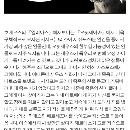
호메로스의 『일리아스』에서보다는 『오뒷세이아』에서 더욱
구체적으로 묘사된 시지프(그리스어 시쉬포스)는 인간들 중에서
가장 꾀가 많은 인물인데, 오뒷세우스의 친부일 가능성이 있는 인
물로도 자주 묘사됩니다. 그는 제우스가 독수리로 변해 요정 아이
기나를 데려가는 걸 엿보고 있다가 코린토스 성채에 맑은 샘물이
솟아나게 해주는 조건으로 그녀의 아버지인 하신 아소포스에게
고해바칩니다. 이때문에 제우스가 화가 나서 그에게 죽음의 신 타
나토스를 보냈으나 시지프는 도리어 죽음의 신을 동굴에 가둬버
려 한때 죽는 이가 없었다고 하지요. 나중에 죽음의 신이 풀려나
그에게 다시 찾아가자 그는 아내 메로페에게 자기 시신을 묻지도
말고 장례를 치르지 말라고 일러놓고 저승에 가서 또다시 꾀를 냅
니다. 아내를 벌주고 자기 자신을 매장하게 한 뒤 다시 돌아오겠다
며 저승의 신 하데스와 페르세포네를 속이고는 지상으로 되돌아
옵니다. 이승에서 다시 살만큼 살다가 헤르메스가 그를 저승으로
데려가자 마침내 그는 지하 세계에 영원히 머물면서 무거운 돌덩