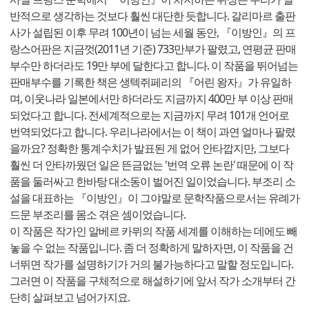
반적으로 생각하는 것보다 훨씬 대단한 듯합니다. 갈리마르 출판
사가 설립된 이후 무려 100년이 넘는 세월 동안, 『이방인』의 프
랑스어판은 지금껏(2011년 기준) 733만부가 팔렸고, 연평균 판매
부수만 하더라도 19만 부에 달한다고 합니다. 이 작품을 뛰어넘는
판매부수를 기록한 책은 생텍쥐페리의 『어린 왕자』가 유일하
며, 이웃나라 일본에서만 하더라도 지금까지 400만 부 이상 판매
되었다고 합니다. 전세계적으로는 지금까지 무려 101개 언어로
번역되었다고 합니다. 우리나라에서는 이 책이 과연 얼마나 팔렸
을까요? 정확한 통계수치가 발표된 게 없어 안타깝지만, 그보다
훨씬 더 안타까웠던 일은 뜬금없는 '번역 오류 논란' 때문에 이 작
품을 둘러싸고 한바탕 대소동이 벌어진 일이었습니다. 부조리 소
설을 대표하는 『이방인』이 그야말로 문학작품으로서는 유례가
드문 부조리를 몸소 겪은 셈이었습니다.
이 작품은 작가인 알베르 카뮈의 작품 세계를 이해하는 데에도 빼
놓을 수 없는 작품입니다. 좀 더 정확하게 말하자면, 이 작품을 건
너뛰면 작가를 설명하기가 거의 불가능하다고 말할 정도입니다.
그러면 이 작품을 구체적으로 해설하기에 앞서 작가 소개부터 간
단히 살펴보고 넘어가지요.