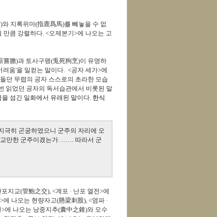
)
와 지록위마(
指鹿爲馬)
를 빼놓을 수 없
 만큼 강렬하다. <오제본기>에 나오는 고
薪嘗膽)과 토사구팽(兎死狗烹
)
이 유명하
어려움'을 일컫는 말이다.
<공자 세가>에
떠돌던 무렵의 공자 스스로의 초라한 모습
 번 읽었던 공자의 독서습관에서 비롯된 말
금을 섬긴 일화에서 유래된 말이다.
한식
 지극히 곤궁하였으니 군주의 자리에 오
교만한 군주이겠는가. …… 따라서 군
관포지교(
管鮑之交), <계포 · 난포 열전>에
전>에 나오는 현량자고(
懸
梁
刺
股),
<염파 ·
열전>에 나오는 낭중지추(
囊中之錐)와 모수