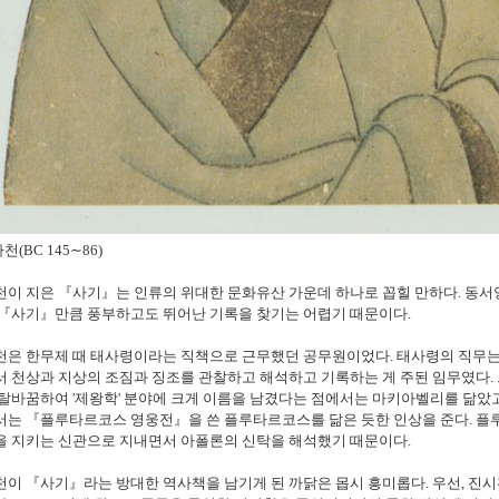
천(BC 145∼86)
이 지은 『사기』는 인류의 위대한 문화유산 가운데 하나로 꼽힐 만하다. 동서
 『사기』만큼 풍부하고도 뛰어난 기록을 찾기는 어렵기 때문이다.
천은 한무제 때 태사령이라는 직책으로 근무했던 공무원이었다. 태사령의 직무는
 천상과 지상의 조짐과 징조를 관찰하고 해석하고 기록하는 게 주된 임무였다.
탈바꿈하여 '제왕학' 분야에 크게 이름을 남겼다는 점에서는 마키아벨리를 닮았
서는 『플루타르코스 영웅전』을 쓴 플루타르코스를 닮은 듯한 인상을 준다. 플
을 지키는 신관으로 지내면서 아폴론의 신탁을 해석했기 때문이다.
이 『사기』라는 방대한 역사책을 남기게 된 까닭은 몹시 흥미롭다. 우선, 진시황의