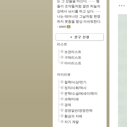
는 그 강물을 마신다. ······ 별
들이 조약돌처럼 깔린 하늘의
* * *
강에서 낚시를 하고 싶다. ·····
나는 태어나던 그날처럼 현명
하지 못함을 항상 아쉬워한다.
-
oren
리스트
보관리스트
구매리스트
마이리스트
마이리뷰
철학/사상/전기
정치/사회/역사
문학/소설/에세이/취미
과학/미래
경제
경영일반/경영전략
황금의 지배
자기 계발