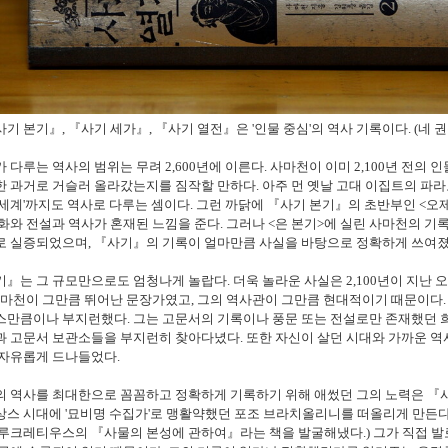
사기 본기』, 『사기 세가』, 『사기 열전』은 '인물 중심'의 역사 기록이다. (네 권을
 다루는 역사의 범위는 무려 2,600년에 이른다. 사마천이 이미 2,100년 전의
 과거로 거슬러 올라갔는지를 짐작할 만하다. 아주 먼 옛날 고대 이집트의 파라
세계'까지도 역사로 다루는 셈이다. 그런 까닭에 『사기 본기』의 초반부인 <오제 본기
화와 전설과 역사가 혼재된 느낌을 준다. 그러나 <은 본기>에 실린 사마천의 
로 실증되었으며, 『사기』의 기록이 얼마만큼 사실을 바탕으로 정확하게 쓰여졌
』는 그 규모만으로도 엄청나게 놀랍다. 더욱 놀라운 사실은 2,100년이 지난
사마천이 그만큼 뛰어난 문장가였고, 그의 역사관이 그만큼 현대적이기 때문이다. 
만큼이나 부지런했다. 그는 고문서의 기록이나 풍문 또는 전설로만 존재했던 희
 고문서 보관소들을 부지런히 찾아다녔다. 또한 자신이 살던 시대와 가까운 역
 자유롭게 드나들었다.
 역사를 최대한으로 꼼꼼하고 정확하게 기록하기 위해 애썼던 그의 노력은 『사
스 시대에 '묘비명 수집가'로 맹활약했던 포조 브라치올리니를 떠올리게 만든다.(
루크레티우스의 『사물의 본성에 관하여』라는 책을 발굴해냈다.) 그가 직접 발