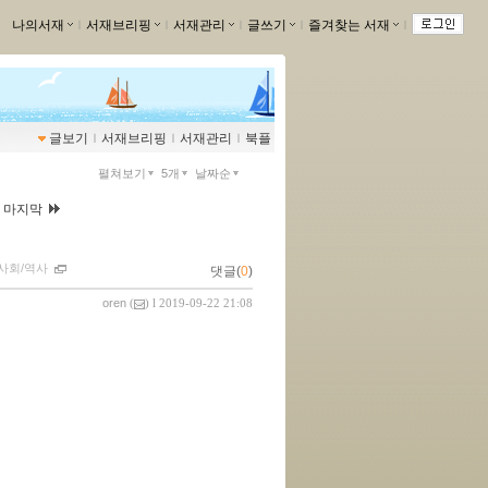
나의서재
ｌ
서재브리핑
ｌ
서재관리
ｌ
글쓰기
ｌ
즐겨찾는 서재
ｌ
글보기
ｌ
서재브리핑
ｌ
서재관리
ｌ
북플
펼쳐보기
5개
날짜순
|
마지막
사회/역사
댓글(
0
)
oren
(
) l 2019-09-22 21:08