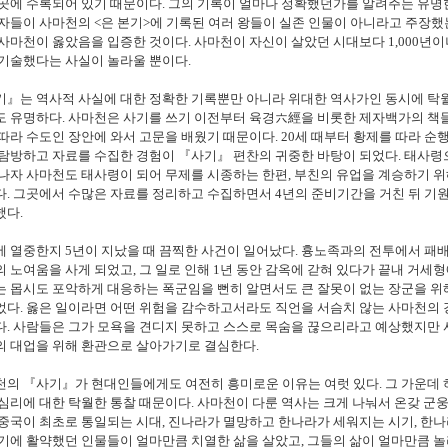
곳에 수록되어 있기 때문이다. 그의 기록이 얼마나 정확했던가를 알려주는 유명한 
자들이 사마천의 <은 본기>에 기록된 여러 왕들이 실존 인물이 아니라고 주장했
사마천이 옳았음을 입증한 것이다. 사마천이 자신이 살았던 시대보다 1,000년
기술했다는 사실이 놀라울 뿐이다.
기』는 역사적 사실에 대한 정확한 기록뿐만 아니라 위대한 역사가인 동시에 탁
 유명하다. 사마천은 사기를 쓰기 이전부터 육경六經을 비롯한 제자백가의 책들을
따라 수도인 장안에 와서 고문을 배웠기 때문이다. 20세 때부터 황제를 따라 
탐방하고 자료를 수집한 경험이 『사기』 편찬의 귀중한 바탕이 되었다. 태사령으
나자 사마천도 태사령이 되어 무제를 시종하는 한편, 부친의 유업을 계승하기 
. 그곳에서 수많은 자료를 정리하고 수집하면서 4년의 준비기간을 거친 뒤 기
했다.
 열중한지 5년이 지났을 때 끔찍한 사건이 일어났다. 흉노족과의 전투에서 패
 노여움을 사게 되었고, 그 일로 인해 1년 동안 감옥에 갇혀 있다가 끝내 거세
 몹시도 포악하게 대응하는 폭군임을 뻔히 알면서도 큰 잘못이 없는 장군을 위
었다. 옳은 일이라면 어떤 위험을 감수하고서라도 직언을 서슴치 않는 사마천의
다. 사람들은 그가 모욕을 견디지 못하고 스스로 목숨을 끊으리라고 예상했지만
의 대업을 위해 환관으로 살아가기로 결심한다.
의 『사기』가 현대인들에게도 여전히 흥미로운 이유는 여럿 있다. 그 가운데 
심리에 대한 탁월한 통찰 때문이다. 사마천이 다룬 역사는 크게 나눠서 온갖 
중국이 최초로 통일되는 시대, 진나라가 멸망하고 한나라가 세워지는 시기, 한
시기에 활약했던 인물들이 얼마만큼 치열한 삶을 살았고, 그들의 삶이 얼마만큼