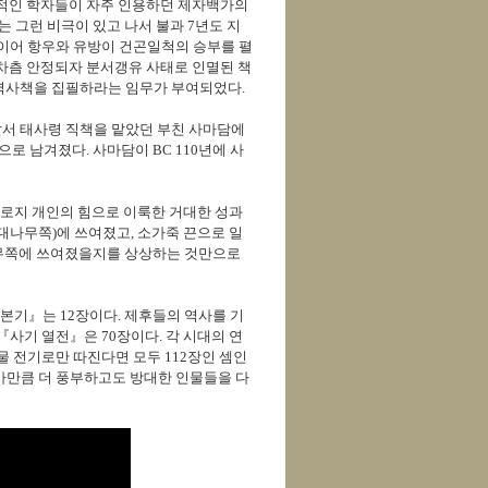
판적인 학자들이 자주 인용하던 제자백가의
는 그런 비극이 있고 나서 불과 7년도 지
 뒤이어 항우와 유방이 건곤일척의 승부를 펼
차츰 안정되자 분서갱유 사태로 인멸된 책
역사책을 집필하라는 임무가 부여되었다.
서 태사령 직책을 맡았던 부친 사마담에
로 남겨졌다. 사마담이 BC 110년에 사
오로지 개인의 힘으로 이룩한 거대한 성과
의 대나무쪽)에 쓰여졌고, 소가죽 끈으로 일
대나무쪽에 쓰여졌을지를 상상하는 것만으로
본기』는 12장이다. 제후들의 역사를 기
사기 열전』은 70장이다. 각 시대의 연
물 전기로만 따진다면 모두 112장인 셈인
마만큼 더 풍부하고도 방대한 인물들을 다