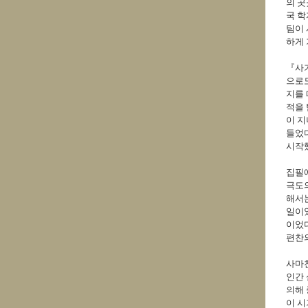
의 곳
국 학
팀이 
하게 
『사
으로도
지를 
적을 
이 지
들었다
시작
집필에
극도의
해서는
일이
이었
편찬
사마천
인간 
의해 
이 