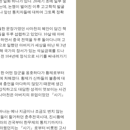
일화 하나가 있다. 20세기 초에 일부 중
는데, 논쟁이 벌어진 이후 고고학적 발굴
이나 앞선 통치자들에 대하여 그토록 정확
월한 문장가였던 사마천의 혜안이 담긴 책
 두루 섭렵하고 있었다. 10살 때 아버
순행하면서 중국 전역을 두루 돌아다니며 고
로 일했던 아버지가 세상을 떠난 뒤 3년
위해 국가의 장서가 있는 석실금궤를 드나
원전 104년에 정식으로 사기를 써내려가기
배한 어떤 장군을 옹호하다가 황제로부터
형에 처해졌다. 황제가 신하들의 불충에 대
해 충언을 마다하지 않았기 때문에 생긴
 강직하고도 대담한 성격이 엿보이는 사건
 사마천은 아버지의 유업이었던 『사기』
하나는 예나 지금이나 조금도 변치 않는
군웅들이 할거하던 춘추전국시대, 진시황에
나라의 건국부터 한무제의 통치기까지다.
 놀라웠던지는 『사기』로부터 비롯된 고사