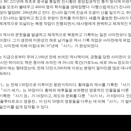
. BC 221년에 최초로 중국을 통일한 진시황은 중앙집권적인 통치 방식에 비
을 모조리 불태우고 460여 명의 학자들을 생매장했다. 다행스럽게도(?) 진나라
않아 멸망(BC 206년)하고 만다. 진나라 말기에 진승과 오광이 난을 일으키고,
 진나라는 멸망하고 한고조 유방이 천하를 차지한다. 새롭게 출범한 한나라가 
 체계적으로 되살리는 복원 작업이 진행되면서, 태사령에게 완벽하고 체계적인 
의 역사와 문헌들을 발굴하고 체계적으로 복원하고 기록하는 일은 사마천보다 앞
어졌다. 그가 생전에 미완성인 채로 남겨놓은 역사 기록 작업은 사마천에게 유업으
, 사마천에 의해 마침내 BC 97년에 『사기』가 완성되었다.
 지금으로부터 무려 2,100년 전에 쓰여진 역사책이며, 궁형을 당한 사마천이 
당시만 하더라도 책은 종이에 쓰여진 게 아니라 죽간(가로3cm, 세로 30cm 정도
엮어 매는 형태였는데, 전체 52만 6,500자에 이르는 분량이 얼마만큼 많은 
득하다.
』는 전체 130장으로 이루어진 웅편거작이다. 황제들의 역사를 기록한 『사기 
『사기 세가』는 30장이다. 황제와 제후들을 보좌했던 영웅적인 인물들을 다룬 『
기록한 『사기 표』가 10장이고, 제도와 문화를 다룬 『사기 서』가 8
장이다.
인
『플루타르코스 영웅전』이 단지 50명의 영웅들을 다루는 데 비해『사기』가 얼
술인지를 쉽게 짐작할 수 있다.