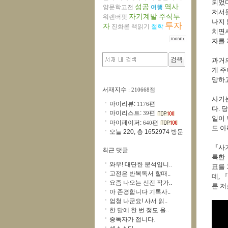
되었다
성공
역사
양문학고전
여행
저서들
자기계발
주식투
워렌버핏
나지 
투자
자
진화론
책읽기
철학
치면서
자를
과거
게 주
망하고
서재지수
: 210668점
사기는
마이리뷰:
편
1176
다. 
마이리스트:
편
39
일이 
마이페이퍼:
편
640
도 아
오늘 220, 총 1652974 방문
『사기
최근 댓글
록한 
와우! 대단한 분석입니..
표를 
고전은 반복독서 할때..
데, 
요즘 나오는 신진 작가..
룬 저
아 존경합니다 기록사..
엄청 나군요! 사서 읽..
한 달에 한 번 정도 올..
중독자가 접니다.