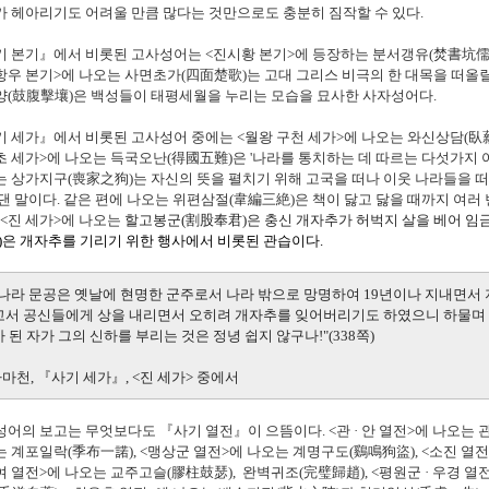
 헤아리기도 어려울 만큼 많다는 것만으로도 충분히 짐작할 수 있다.
기 본기』에서 비롯된 고사성어는 <진시황 본기>에 등장하는 분서갱유(
焚書坑儒
<항우 본기>에 나오는 사면초가(
四面楚歌)는 고대 그리스 비극의 한 대목을 떠올릴
양(
鼓腹擊壤)은 백성들이 태평세월을 누리는 모습을 묘사한 사자성어다.
 세가』에서 비롯된 고사성어 중에는 <월왕 구천 세가>에 나오는 와신상담(
臥
<초 세가>에 나오는
득국오난(得國五難)은 '나라를 통치하는 데 따르는 다섯가지 
는 상가지구(
喪家之狗)는
자신의 뜻을 펼치기 위해 고국을 떠나 이웃 나라들을 
댄 말이다. 같은 편에 나오는 위편삼절(韋編三絶
)은 책이 닳고 닳을 때까지 여러
<진 세가>에 나오는
할고봉군(割股奉君)은 충신 개자추가 허벅지 살을 베어 임
)은 개자추를 기리기 위한 행사에서 비롯된 관습이다.
진나라 문공은 옛날에 현명한 군주로서 나라 밖으로 망명하여 19년이나 지내면서
고서 공신들에게 상을 내리면서 오히려 개자추를 잊어버리기도 하였으니 하물며 
 된 자가 그의 신하를 부리는 것은 정녕 쉽지 않구나!"(338쪽)
사마천, 『사기 세가』, <진 세가> 중에서
어의 보고는 무엇보다도 『사기 열전』이 으뜸이다. <관 · 안 열전>에 나오는 
는 계포일락(
季布一諾), <맹상군 열전>에 나오는 계명구도(
鷄鳴狗盜), <소진 열
 열전>에 나오는 교주고슬(
膠柱鼓瑟), 완벽귀조(
完
璧
歸
趙), <평원군 · 우경 