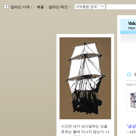
알라딘 서재
ｌ
북플
ｌ
알라딘 메인
ｌ
서재통합 검색
Valu
https
https:
"승상
시간은 내가 낚시질하는 강을
흐르는 물에 지나지 않는다. 나
- 사