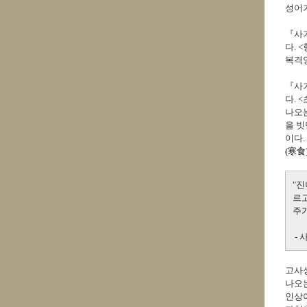
성어가
『사
다. 
복격
『사기
다. 
나오
을 빗
이다.
(
寒
食
"
르
주가
- 
고사성
나오
인상여