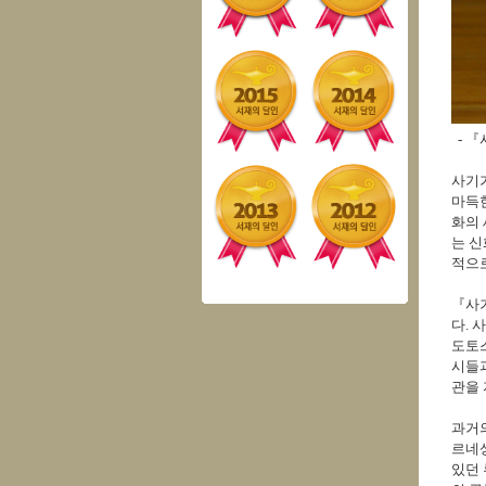
- 『
사기가
마득한
화의 
는 신
적으
『사기
다. 
도토스
시들과
관을
과거의
르네상
있던 