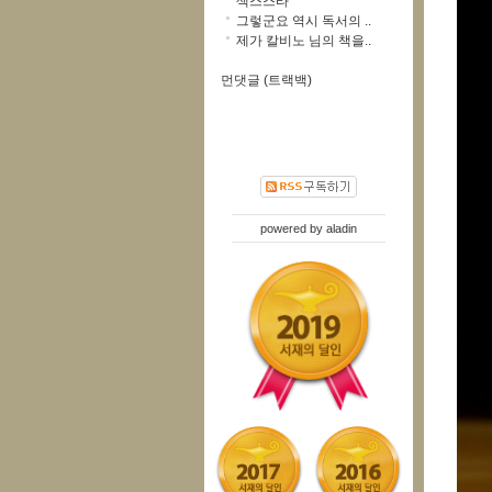
섹스스타
그렇군요 역시 독서의 ..
제가 칼비노 님의 책을..
먼댓글 (트랙백)
powered by
aladin