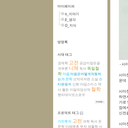
마이페이퍼
α_이야기
β_생각
Ω_지식
방명록
서재 태그
고전
경제학
공감이많은글
- 사마
니체
독일철
국부론
독서
학
마음
마음은어떻게작동하
사마천
는가
문학
선악의저편
소설
스
운데
티븐핑커
신화
아담스미스
역
철학
사
월든
이달의당선작
사마
헨리데이빗소로우
하면서
가로 
점에
프로덕트 태그
신전
고전
가치투자
과학
독서
돈
사마천
문학
미래예측
부자
생물학
서