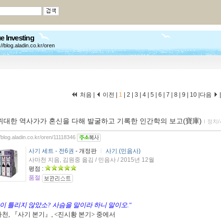
e Investing
://blog.aladin.co.kr/oren
처음 |
이전 |
1
|
2
|
3
|
4
|
5
|
6
|
7
|
8
|
9
|
10
|
다음
위대한 역사가가 혼신을 다해 발굴하고 기록한 인간학의 보고(寶庫)
ｌ
정치/
//blog.aladin.co.kr/oren/11118346
사기 세트 - 전6권
- 개정판
ㅣ
사기 (민음사)
사마천 지음, 김원중 옮김 / 민음사 / 2015년 12월
평점 :
품절
이 틀리지 않았소? 사슴을 말이라 하니 말이오."
마천, 『사기 본기』, <진시황 본기> 중에서