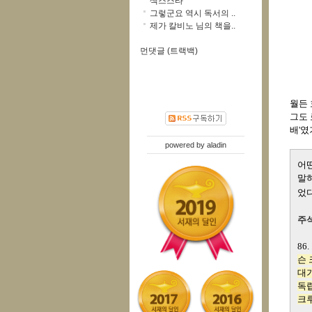
섹스스타
그렇군요 역시 독서의 ..
제가 칼비노 님의 책을..
먼댓글 (트랙백)
월든 
그도
배'였
powered by
aladin
어떤
말하
었다
주
86
슨 
대기
독
크