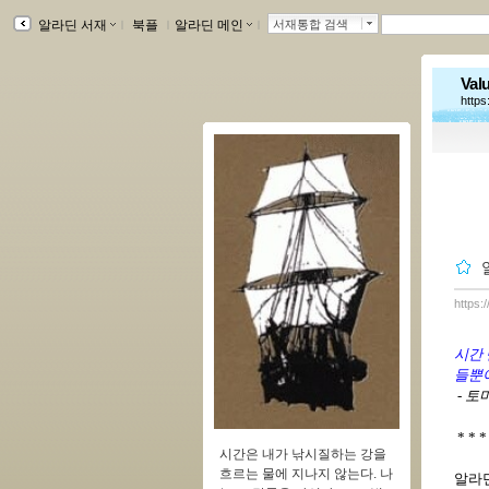
알라딘 서재
ｌ
북플
ｌ
알라딘 메인
ｌ
서재통합 검색
Valu
https
https:
시간 
들뿐
- 토
* * *
시간은 내가 낚시질하는 강을
흐르는 물에 지나지 않는다. 나
알라딘