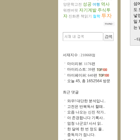
섬에
성공
역사
양문학고전
여행
도 
자기계발
주식투
워렌버핏
투자
넣었
자
진화론
책읽기
철학
일 
는 
- 
서재지수
: 210668점
마이리뷰:
편
1176
마이리스트:
편
39
마이페이퍼:
편
640
오늘 45, 총 1652564 방문
최근 댓글
와우! 대단한 분석입니..
고전은 반복독서 할때..
요즘 나오는 신진 작가..
아 존경합니다 기록사..
엄청 나군요! 사서 읽..
한 달에 한 번 정도 올..
중독자가 접니다.