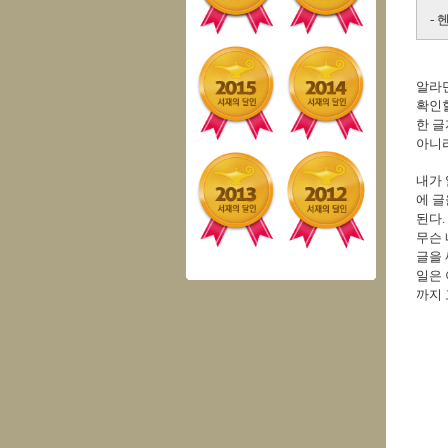
- 
알라딘
확인할
한 글
아니라
내가 
에 글
된다.
무슨 
글을 
일은 
까지 