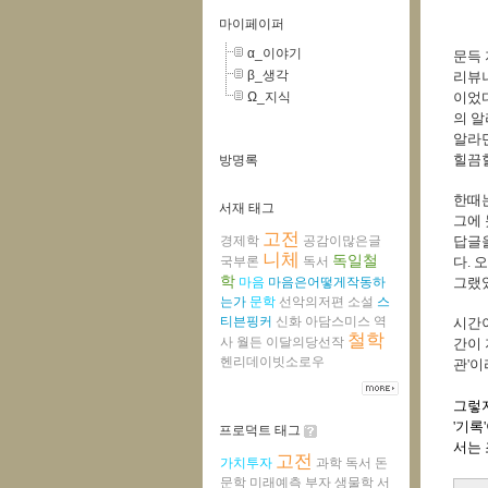
마이페이퍼
α_이야기
문득 
β_생각
리뷰나
Ω_지식
이었다
의 알
알라
힐끔
방명록
한때는
서재 태그
그에 
고전
경제학
공감이많은글
답글을
니체
독일철
국부론
독서
다. 
학
마음
마음은어떻게작동하
그랬었
는가
문학
선악의저편
소설
스
티븐핑커
신화
아담스미스
역
시간이
철학
사
월든
이달의당선작
간이 
헨리데이빗소로우
관'
그렇지
'기록
프로덕트 태그
서는
고전
가치투자
과학
독서
돈
문학
미래예측
부자
생물학
서