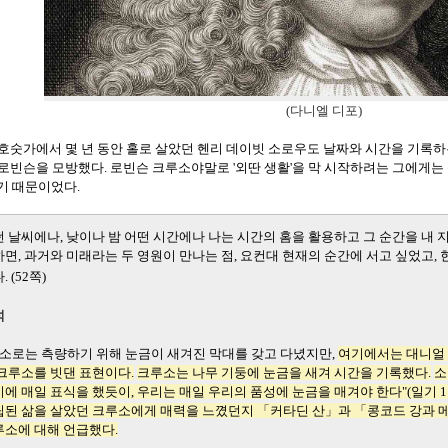
(다니엘 디포)
호숫가에서 몇 년 동안 홀로 살았던 헨리 데이빗 소로우도 날짜와 시간을 기록하
 로빈슨을 모방했다. 로빈슨 크루소야말
로 '외딴 생활'을 막 시작하려는 그에게는
기 때문이었다.
 날씨에나, 낮이나 밤 어떤 시간에나 나는 시간의 홈을 활용하고 그 순간을 내 
면, 과거와 미래라는 두 영원이 만나는 점, 요컨대 현재의 순간에 서고 싶었고,
.
(52쪽)
석
. 소로는 측량하기 위해 눈금이 새겨진 막대를 갖고 다녔지만,
여기에서는 대니얼 디포(
크루소를 빗댄 표현이다.
크루소는 나무 기둥에 눈금을 새겨 시간을 기록했다.
소
에 매일 표식을 했듯이, 우리는 매일 우리의 품성에 눈금을 매겨야 한다"(일기 1
립된 삶을 살았던 크루소에게 매력을 느꼈던지 「커타딘 산」과 「콩코드 강과 
루소에 대해 언급했다.