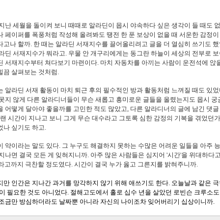
지난 세월을 돌이켜 보니 때때로 알라딘이 몹시 야속하다 싶은 생각이 들 때도 없
 페이퍼를 폭풍처럼 작성해 올려봐도 땡전 한 푼 보상이 없을 때 서운한 감정이 
고나 할까. 한 때는 알라딘 서재지수를 끌어올리려고 글을 더 열심히 쓰기도 했었
라딘 서재지수가 뭐라고. 우물 안 개구리에게는 동그란 하늘이 세상의 전부로 
딘 서재지수부터 쳐다보기 마련이다. 마치 자동차를 아끼는 사람이 운전석에 앉
힐끔 살펴보는 것처럼.
 알라딘 서재 활동이 마치 퇴근 후의 필수적인 방과 활동처럼 느껴질 때도 있었다
못지 않게 다른 알라디너들이 무슨 새롭고 흥미로운 글들을 올렸는지도 몹시 궁금
 어떻게 달아야 좋을까를 고민한 적도 많았고, 다른 알라디너의 글에 남긴 댓글
오랜 시간이 지나고 보니 그게 무슨 대수라고 그토록 심한 감정의 기복을 겪었던가 
나 싶기도 하고.
 약이라는 말도 있다.
그 누구도 해결하지 못하는 수많은 어려운 일들을 아주 능
지나면 결국 모든 게 잊혀지니까.
아주 많은 사람들은 심지어 '시간'을 위대하다고
이라고까지 극찬할 정도였다.
시간이 결국 누가 옳고 그른지를 밝혀주니까.
만 인간은 지나간 과거를 망각하지 않기 위해 애쓰기도 한다. 오늘날과 같은 
'이 필요한 것도 아니었다. 절해고도에서 홀로 십수 년을 살았던 로빈슨 크루소도 
 조금만 방심하더라도 날짜뿐 아니라 자신의 나이조차 잊어버리기 십상이니까.