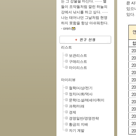
는 그 강물을 마신다. ······ 별
은 사
들이 조약돌처럼 깔린 하늘의
있으니
강에서 낚시를 하고 싶다. ·····
있다.
나는 태어나던 그날처럼 현명
하지 못함을 항상 아쉬워한다.
-
oren
리스트
보관리스트
구매리스트
마이리스트
마이리뷰
철학/사상/전기
정치/사회/역사
문학/소설/에세이/취미
과학/미래
경제
경영일반/경영전략
황금의 지배
자기 계발