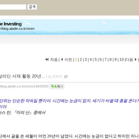
e Investing
://blog.aladin.co.kr/oren
처음 |
이전 |
1
|
2
|
3
|
4
|
5
|
6
|
7
|
8
|
9
|
10
|
다음
알라딘 서재 활동 20년...
ｌ
α_이야기
//blog.aladin.co.kr/oren/14643593
단위는 단순한 약속일 뿐이야. 시간에는 눈금이 없지. 세기가 바뀔 때 총을 쏜다
이야.
마스 만, 『마의 산』중에서
에서 글을 쓴 세월이 어언 20년이 넘었다. 시간에는 눈금이 없다고 하지만 