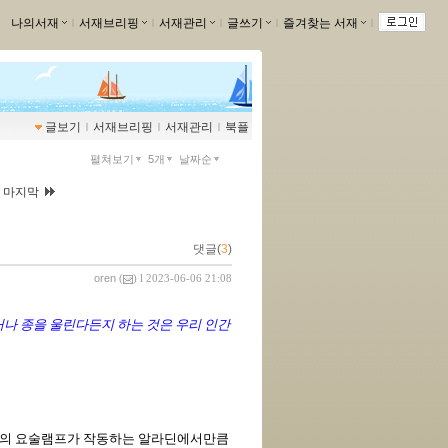
나의서재
ｌ
서재브리핑
ｌ
서재관리
ｌ
글쓰기
ｌ
즐겨찾는 서재
ｌ
글보기
ｌ
서재브리핑
ｌ
서재관리
ｌ
북플
펼쳐보기
5개
날짜순
|
마지막
댓글(
3
)
oren
(
) l 2023-06-06 21:08
거나 종을 울린다든지 하는 것은 우리 인간
지니의 요술램프가 작동하는 알라딘에서만큼