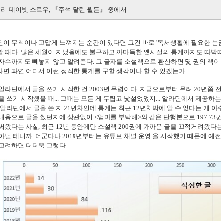
헨리 데이빗 소로우, 『주석 달린 월든』 중에서
이 무척이나 고맙게 느껴지는 순간이 있다면 그건 바로 '독서생활에 필요한 눈
 때다. 많은 세월이 지났음에도 불구하고 까마득한 옛시절의 통계까지도 따박따
자수까지도 빼놓지 않고 알려준다. 그 글자를 소설책으로 환산하면 몇 권의 책
면 과연 어디서 이런 정직한 통계를 구할 생각이나 할 수 있겠는가.
알라딘에서 글을 쓰기 시작한 건 2003년 무렵이다. 지금으로부터 무려 20년쯤 
을 쓰기 시작했을 때...
그때는 모든 게 두렵고 낯설었었지...
알라딘에서 제공하는 
 알라딘에서 글을 쓴 지 21년차인데 통계는 최근 12년치밖에 알 수 없다는 게 아
내용으로 글을 썼던지에 상관없이 <엄마를 부탁해>와 같은 단행본으로 197.73권
써왔다는 사실, 최근 12년 동안에만 소설책 200권에 가까운 글을 끄적거려왔다
아닐 테니까. 더군다나 2019년부터는 유튜브 채널 운영 을 시작했기 때문에 예
고려하면 더더욱 그렇다.