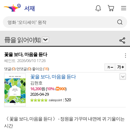
冊을 읽어야知
꽃을 보다, 마음을 듣다
메뉴
쎄인트 2026/06/10 17:26
0
0
16
댓글 (
)
먼댓글 (
)
좋아요 (
)
꽃을 보다, 마음을 듣다
김현호
16,200
원 (
10%
↓
900
)
2026-04-29
: 520
《 꽃을 보다, 마음을 듣다 》 - 정원을 가꾸며 내면에 귀 기울이는
시간