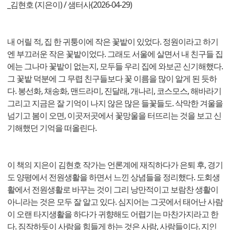
_김현호 (지은이) / 샘터사(2026-04-29)
내 어릴 적, 집 한 귀퉁이에 작은 꽃밭이 있었다. 정원이라고 하기
엔 부끄러운 작은 꽃밭이었다. 그래도 서울에 살면서 내 친구들 집
에는 그나마 꽃밭이 없는지, 모두들 우리 집에 와보곤 신기해했다.
그 꽃밭 덕분에 그 무렵 친구들보다 꽃 이름을 많이 알게 된 듯하
다. 봉선화, 채송화, 맨드라미, 진달래, 개나리, 코스모스, 해바라기
그리고 지금은 잘 기억이 나지 않은 많은 들꽃들도. 삭막한 겨울을
넘기고 봄이 오면, 이곳저곳에서 꽃망울을 터뜨리는 것을 보고 신
기해했던 기억을 떠올린다.
이 책의 지은이 김현호 작가는 언론계에 재직하다가 은퇴 후, 경기
도 양평에서 전원생활을 하면서 느낀 상념들을 정리했다. 도회생
활에서 전원생활로 바꾸는 것이 그리 낭만적이고 보람찬 생활이
아니라는 것은 모두 잘 알고 있다. 심지어는 그곳에서 태어난 사람
이 오랜 타지생활을 하다가 귀향해도 어렵기는 마찬가지라고 한
다. 짐작하듯이 사람을 힘들게 하는 것은 사람, 사람들이다. 지인