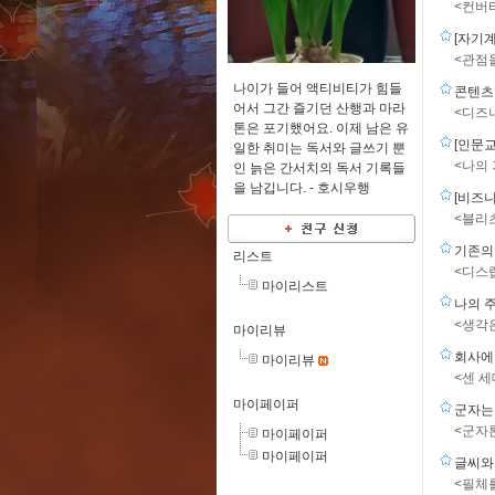
<컨버
[자기
<관점을
나이가 들어 액티비티가 힘들
콘텐츠
어서 그간 즐기던 산행과 마라
<디즈니만
톤은 포기했어요. 이제 남은 유
[인문
일한 취미는 독서와 글쓰기 뿐
<나의
인 늙은 간서치의 독서 기록들
을 남깁니다. -
호시우행
[비즈
<블리
기존의
리스트
<디스
마이리스트
나의 
<생각
마이리뷰
회사에
마이리뷰
<센 세
마이페이퍼
군자는
<군자
마이페이퍼
마이페이퍼
글씨와
<필체