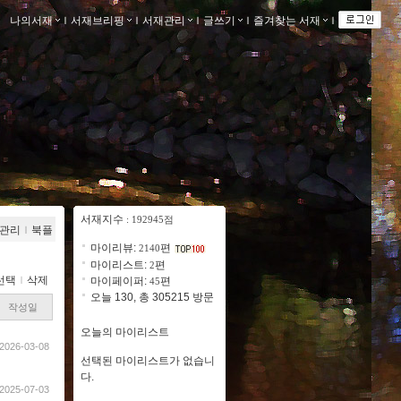
나의서재
ｌ
서재브리핑
ｌ
서재관리
ｌ
글쓰기
ｌ
즐겨찾는 서재
ｌ
서재지수
: 192945점
관리
ｌ
북플
마이리뷰:
편
2140
마이리스트:
편
2
선택
ｌ
삭제
마이페이퍼:
편
45
오늘 130, 총 305215 방문
작성일
오늘의 마이리스트
2026-03-08
선택된 마이리스트가 없습니
다.
2025-07-03