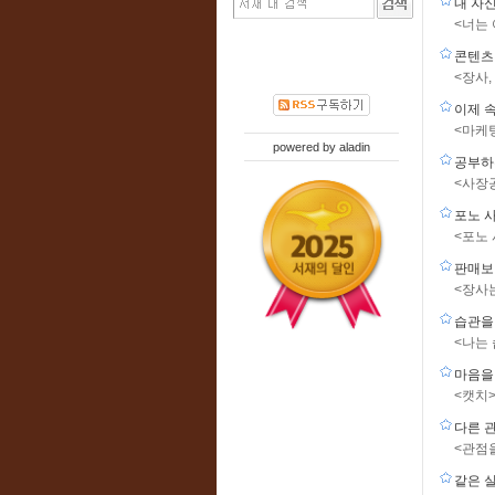
내 자
<너는
콘텐츠
<장사
이제 
<마케
powered by
aladin
공부하
<사장
포노 
<포노
판매보
<장사
습관을
<나는
마음을
<캣치
다른 
<관점
같은 