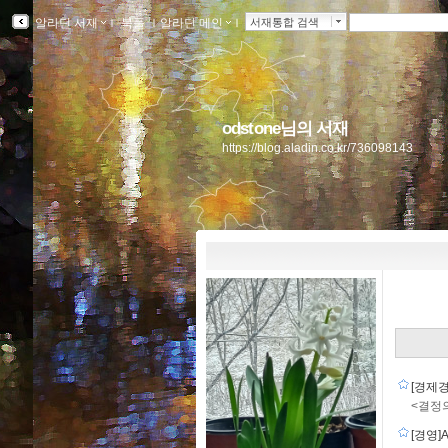
알라딘 서재
ｌ
북플
ｌ
알라딘 메인
ｌ
서재통합 검색
odstone님의 서재
https://blog.aladin.co.kr/736098143
[경제
<결정
[경영]