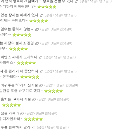
신이 먼저 행복해야 남에게도 행복을 전할 수 있다
(공감2 댓글0 먼댓글0)
 어디까지 행복해봤니?>
 없는 장사는 미래가 없다
(공감1 댓글0 먼댓글0)
, 이제는 콘텐츠다>
속임수는 통하지 않는다
(공감1 댓글0 먼댓글0)
팅이다>
는 사장의 불사조 경영
(공감1 댓글0 먼댓글0)
공부>
사피엔스 시대가 도래하다
(공감8 댓글0 먼댓글0)
 사피엔스>
다 돈 관리가 더 중요하다
(공감3 댓글0 먼댓글0)
는 돈관리다>
 바꿔주는 50가지 신기술
(공감10 댓글0 먼댓글0)
 습관을 조금 바꾸기로 했다>
 훔치는 14가지 기술
(공감1 댓글0 먼댓글0)
>
관점을 가져라
(공감5 댓글0 먼댓글0)
을 디자인하라>
실수를 반복하지 말라
(공감1 댓글0 먼댓글0)