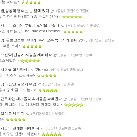
터블 리더십>
계발]성공의 열쇠는 눈 앞에 있다
(공감0 댓글0 먼댓글0)
 디자인하라 (표지 3종 중 1종 랜덤)>
 제국 디즈니의 부활과 도약을 이끌다
(공감1 댓글0 먼댓글0)
이 하는 것 The Ride of a Lifetime>
교양] 홀로코스트 이야기, 우리 모두 목격자가 된다
(공감0 댓글0 먼댓글0)
 기억을 보라>
니스전략] 단숨에 시장을 제패하라
(공감0 댓글0 먼댓글0)
츠스케일링>
 시장을 철저하게 파괴하라
(공감0 댓글0 먼댓글0)
럽터 시장의 교란자들>
주장이 담긴 글쓰기 수업
(공감2 댓글0 먼댓글0)
은 어떻게 글이 되는가>
 근무하는 세대들의 속마음을 파헤친다
(공감4 댓글0 먼댓글0)
대, 낀 세대, 신세대 3세대 전쟁과 평화>
 일이 되게 한다
(공감3 댓글0 먼댓글0)
론>
 사람의 관계를 파헤치다
(공감11 댓글0 먼댓글0)
를 바꾸면 인생이 바뀐다>