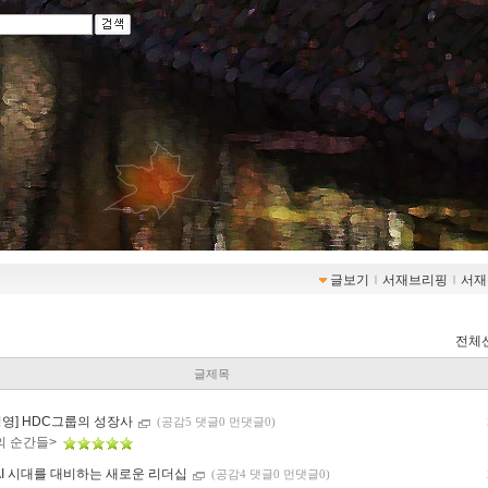
글보기
ｌ
서재브리핑
ｌ
서재
전체
글제목
경영] HDC그룹의 성장사
(공감5 댓글0 먼댓글0)
의 순간들>
AI 시대를 대비하는 새로운 리더십
(공감4 댓글0 먼댓글0)