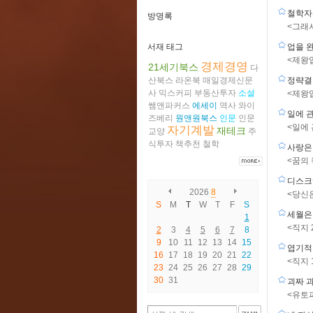
철학자
방명록
<그래
서재 태그
업을 
<제왕업
경제경영
21세기북스
다
산북스
라온북
매일경제신문
정략결
사
믹스커피
부동산투자
소설
<제왕업
쌤앤파커스
에세이
역사
와이
일에 
즈베리
원앤원북스
인문
인문
<일에
자기계발
재테크
교양
주
식투자
책추천
철학
사랑은
<꿈의
디스크
2026
8
<당신
S
M
T
W
T
F
S
세월은
1
<직지 
2
3
4
5
6
7
8
9
10
11
12
13
14
15
엽기적
16
17
18
19
20
21
22
<직지 
23
24
25
26
27
28
29
30
31
괴짜 
<유토