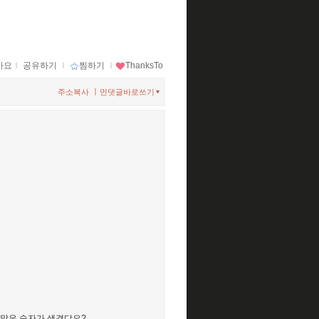
아요
ｌ
공유하기
ｌ
찜하기
ｌ
ThanksTo
ㅣ
주소복사
먼댓글바로쓰기
 많은 숫자가 생겼댜요?