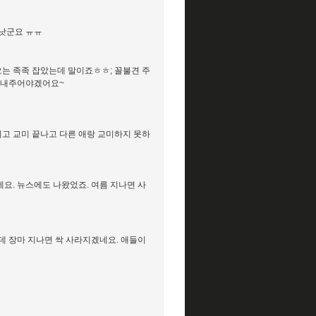
 낫군요 ㅠㅠ
오는 족족 잡았는데 말이죠ㅎㅎ; 꼴불견 주
 보내주어야겠어요~
니고 교미 끝나고 다른 애랑 교미하지 못하
요. 뉴스에도 나왔었죠. 여름 지나면 사
데 장마 지나면 싹 사라지겠네요. 애들이