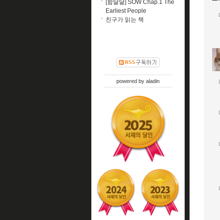
[함달달] SOW Chap.1 The
Earliest People
친구가 읽는 책
powered by
aladin