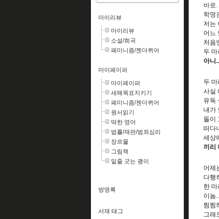
바로.
학명
마이리뷰
저는 
마이리뷰
어느 
소설/희곡
처음
페미니즘/젠더퀴어
두 마
아니.
마이페이퍼
두 마
마이페이퍼
사실 
새해목표지키기
유독 
페미니즘/젠더퀴어
내가 
원서읽기
둘이 
딱한 영어
떠다니
법률/재판/범죄심리
세상
장르물
끼리 
그림책
밑줄 긋는 괭이
어제는
다행히
한 마
방명록
이놈.
찜찜
서재 태그
그래도