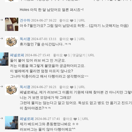
Holes 아직 한 달 남았어요 얼른 펴시죠~!
건수하
|
2024-06-27 16:22
좋아요
1
URL
아 6-7월인가요? 그럼 많이 남았네요 하핫… (갑자기 느긋해지는 마음)
독서괭
|
2024-07-01 13:11
좋아요
1
URL
휴가철인 7월 순식간입니다..ㅋㅋ
페넬로페
|
|
2024-06-27 15:41
좋아요
1
댓글달기
URL
둘이 붙어 있어 러브 버그 인 거군요.
저는 이름을 왜그렇게 붙였을까 궁금하더리고요.
이 벌레에게 물리면 엄청 아프지 않나요?
그나마 익충이라고 해서 다행이라고 생각했어요~~
독서괭
|
2024-06-27 16:21
좋아요
1
URL
페넬로페님, 제가 러브버그 이름의 기원에 대해 찾아본 건 아니지만 그
니는 거 보면 모양새가 딱 그래요!
그런데 물지는 않는다고 알고 있어요. 독성도 없고 병도 안 옮기고 진드
이 참아야겠죠?ㅋㅋ
페넬로페
|
2024-06-27 17:41
좋아요
1
URL
제가 베드버그와 혼동했었나봐요 ㅎㅎ
러브버그는 물지 않아 다행이예요^^