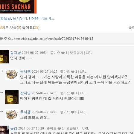
함달달
원서읽기
Holes
러브버그
,
,
,
30
)
먼댓글(
0
)
좋아요(
23
)
좋
글 주소 :
https://blog.aladin.co.kr/trackback/703039174/15646415
잠자냥
|
|
2024-06-27 10:54
좋아요
1
댓글달기
URL
덥다 괭아.......
독서괭
|
2024-06-27 14:25
좋아요
1
URL
덥다 괭아........ 이건 사랑이 가득한 여름을 비는 데 대한 답이겠지요?
그래도 더운 날에 북슬북슬 은곰탱이님이랑 고기 구워 먹을 거잖아요?
잠자냥
|
2024-06-27 14:36
좋아요
1
URL
에어컨 빵빵한 데 갈 거라서 괜찮아!!!!!!!!!!
독서괭
|
2024-06-27 14:49
좋아요
0
URL
그럼 뽀뽀도 괜찮…
물감
|
|
2024-06-27 13:20
좋아요
1
댓글달기
URL
서울은 되게 심각한가봐요. 다행히 익충이라곤 하지만... 근데 어디서 갑자기 이