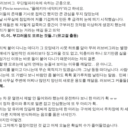
 러브버그. 우단털파리속에 속하는 곤충으로,
은
Plecia nearctica
, "플레키아 네악티카"라고 하네요.
이들의 존재를 기사로 접하긴 했지만 큰 관심을 두지 않았는데
날 사무실에 침입하여 저를 기겁하게 만든 후 급격히 눈에 띄기 시작했습니다.
엔 쟤들은 뭐 저렇게 길쭉하고 중간이 구부러진 것처럼 이상하게 생겼지 했는데
리가 붙어 있는 거라는 얘길 듣고 뜨악
. 이..이.. 부끄러움도 모르는 것들..!! (유교걸 출동)
리씩 붙어 다니는 데다가 그 모양새가 사뭇 하트를 닮아 무려 러브버그라는 별명
얘네가 일반적인 쇠파리보다 징그러울 것도 없고, 익충이라 하니 모기만큼 싫을 
성가신 이유는 바로 둘이 붙어 다니기 때문이라는 저의 결론.
할 땐 모르는데 남의 연애는 눈꼴셔 보이는 이유를 깨달았.. . 은 아니고,
꼬리를 붙이고 다니는데 무슨 목적지가 있겠습니까. 그냥 둥둥 떠다닙니다. 사
는데. 또 가볍다 보니 바람만 좀 불어도 휙휙 꽃가루처럼 날린다는 말씀.. 민폐
에 사무실 주변에 어찌나 많던지 양산의 새로운 용도를 깨달음. 러브버그 커플
해..
 차 문 열면서 제발 안 들어와라 했는데 운전하다 보니 한 마리가 휙 ㅠㅠ
 정차 중이라 휴지로 얼른 잡고 안심했는데 또 두 마리가 휙..
리는 앞 유리에 앉길래 잽싸게 잡았는데 한 마리는 구석에 있어서
주차장에 차 
. 다른 지역에 번식하려는 음모를 품은 녀석인가.
하지만 미발견.
 그저께가 절정이었던 것 같고 어제 오늘은 확실히 수가 줄어들었습니다.