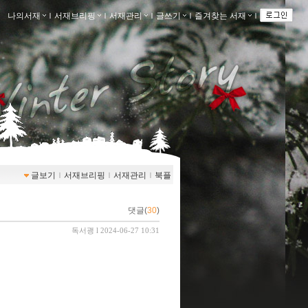
나의서재
ｌ
서재브리핑
ｌ
서재관리
ｌ
글쓰기
ｌ
즐겨찾는 서재
ｌ
글보기
ｌ
서재브리핑
ｌ
서재관리
ｌ
북플
댓글(
30
)
독서괭
l 2024-06-27 10:31