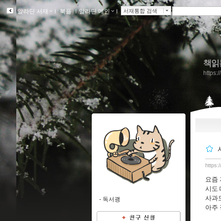
알라딘 서재
ｌ
북플
ｌ
알라딘 메인
ｌ
서재통합 검색
책읽
https:
https:
요즘 
시도 
사과도
-
독서괭
아주 