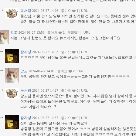
독서괭
|
2024-06-27 14:26
좋아요
1
URL
물감님, 서울,경기도 일부 지역만 심각한 것 같아요. 어느 동네엔 전혀 없다
습기 많을 때 확 나온다 하는데 얼마 전에 비 많이 왔을 때 나오기 시작한
망고
|
|
2024-06-27 13:53
좋아요
1
댓글달기
URL
저는 그 벌레 한번도 못 봤어요 뉴스에서만 봤는데 으 징그럽더라구요
잠자냥
|
2024-06-27 14:03
좋아요
1
URL
ㅋㅋㅋㅋㅋ 우리 냥이들 요즘 신났는데... 그것들 쳐다보느라. 잡으려고
망고
|
2024-06-27 14:09
좋아요
2
URL
우앙 궁딩이 만져보고 싶어요ㅠㅠㅠㅠ그러다 물리겠지만ㅋㅋㅋㅋㅋ
독서괭
|
2024-06-27 14:27
좋아요
0
URL
망고님 동네엔 없으시군요~ 둘이 붙어있으니 다리 많은 벌레 같아서 좀 
잠자냥님 집에도 들어온단 말이군요. 어이쿠.. 냥이들이 다 잡아주니 걱
나서 어떻게 하나요...?
잠자냥
|
2024-06-27 14:37
좋아요
0
URL
산이 많은 동네에 잘 나온다는 거 같아요?!
방충망 같은데 드글드글 붙어 있어서 ㅋㅋㅋ 냥들이 심심하지는 않은듯한데
더처럼 붙어가지고 식겁했네요. 저한테 혼났음 ㅋㅋㅋㅋㅋ 모기약 뿌려봐도 안