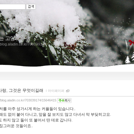
는 고양이의 숲
//blog.aladin.co.kr/703039174
사랑, 그것은 무엇이길래
ｌ
마이페이퍼
//blog.aladin.co.kr/703039174/15646415
저를 아주 성가시게 하는 커플들이 있습니다..
때도 없이 붙어 다니고, 앞을 잘 보지도 않고 다녀서 막 부딪히고요.
 하지 않고 둘이 또 붙어서 딴 데로 갑니다.
징그러운 것들이죠..