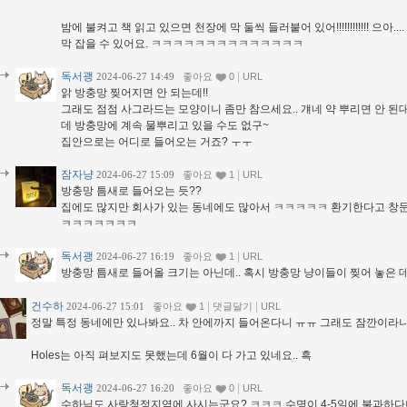
밤에 불켜고 책 읽고 있으면 천장에 막 둘씩 들러붙어 있어!!!!!!!!!!!! 으아
막 잡을 수 있어요. ㅋㅋㅋㅋㅋㅋㅋㅋㅋㅋㅋㅋㅋㅋ
독서괭
|
2024-06-27 14:49
좋아요
0
URL
앍 방충망 찢어지면 안 되는데!!
그래도 점점 사그라드는 모양이니 좀만 참으세요.. 걔네 약 뿌리면 안 된
데 방충망에 계속 물뿌리고 있을 수도 없구~
집안으로는 어디로 들어오는 거죠? ㅜㅜ
잠자냥
|
2024-06-27 15:09
좋아요
1
URL
방충망 틈새로 들어오는 듯??
집에도 많지만 회사가 있는 동네에도 많아서 ㅋㅋㅋㅋㅋ 환기한다고 창문 열..
ㅋㅋㅋㅋㅋㅋㅋ
독서괭
|
2024-06-27 16:19
좋아요
1
URL
방충망 틈새로 들어올 크기는 아닌데.. 혹시 방충망 냥이들이 찢어 놓은 데
건수하
|
|
2024-06-27 15:01
좋아요
1
댓글달기
URL
정말 특정 동네에만 있나봐요.. 차 안에까지 들어온다니 ㅠㅠ 그래도 잠깐이라니 
Holes는 아직 펴보지도 못했는데 6월이 다 가고 있네요.. 흑
독서괭
|
2024-06-27 16:20
좋아요
0
URL
수하님도 사랑청정지역에 사시는군요? ㅋㅋㅋ 수명이 4-5일에 불과하다