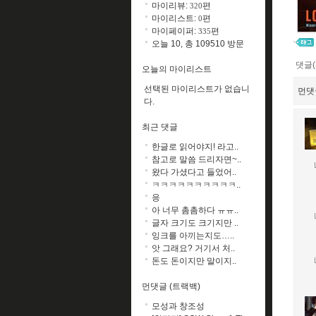
마이리뷰:
편
320
마이리스트:
편
0
마이페이퍼:
편
335
오늘 10, 총 109510 방문
댓글(
오늘의 마이리스트
선택된 마이리스트가 없습니
먼댓
다.
최근 댓글
한글로 읽어야지! 라고..
참고로 말씀 드리자면~..
왔다 가셨다고 들었어..
ㅋㅋㅋㅋㅋㅋㅋㅋㅋㅋ..
응
아 너무 촘촘하다 ㅠㅠ..
글자 크기도 크기지만 ..
잉크를 아끼는지도…..
앗 그래요? 거기서 처..
돈도 돈이지만 말이지..
먼댓글 (트랙백)
모성과 창조성