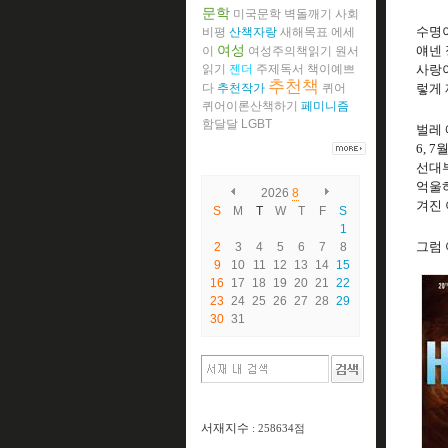
문학
미국문학
벽돌깨기
사회
수명이
비평
산책자랑
새해목표
에세
여성
얘넨 
이
여성주의책읽기
원서
읽기
젠더
주제독서
책이예쁘
사랑이
추천책
다
추천작가
퀴어
렇게 
퀴어이론산책하기
페미니즘
함달달
LGBT
벌레 
6, 
선대부
억울하
2026
8
겨진
S
M
T
W
T
F
S
1
그럼 
2
3
4
5
6
7
8
9
10
11
12
13
14
15
16
17
18
19
20
21
22
23
24
25
26
27
28
29
30
31
서재지수
: 258634점