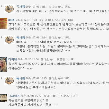
독서괭
|
2024-07-01 13:11
좋아요
1
URL
저도 말할 때 베드버그가 먼저 튀어나오곤 해요 ㅋㅋ 베드버그보단 훨씬
dollC
|
|
2024-06-27 18:29
좋아요
1
댓글달기
URL
그게 러브버그였군요. 제 생식도 요원한데 남의 생식 보는게 짱나서 집에 들어
제에 익충이라니 더 짜증나는 건ㅋㅋ 기분탓이겠죠ㅋ 담부턴 창 밖으로 고이
독서괭
|
2024-07-01 13:14
좋아요
1
URL
dollC님, ㅋㅋㅋㅋ 남의 생식 보는 거 짱나죠 ㅋㅋㅋ
그런데.. 충격적인 사실.. 이들이 붙어다니는 게 교미하는 중이라서가 아
도록 붙어있는 거래요!! 집착벌레였음 ㅋㅋ
다락방
|
|
2024-06-28 11:36
좋아요
1
댓글달기
URL
윽 너무 싫으네요. 작년이었나 그 때도 러브버그 글을 알라딘에서 본 것 같았는데
라지는건가요 ㅠㅠ
독서괭
|
2024-07-01 13:15
좋아요
0
URL
다락방님 거주지랑 회사 근처에도 없나 봅니다. 오늘도 제법 보이긴 하는
약해서 물만 뿌려도 죽는대요;;
그레이스
|
|
2024-07-01 16:22
좋아요
1
댓글달기
URL
저는 번역된 구덩이로 읽었어요.
사소한 문제로 가게된 소년수용소 ㅠㅠ