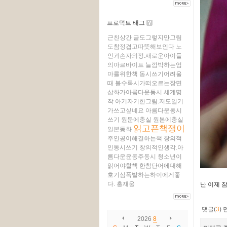
프로덕트 태그
근친상간
글도그렇지만그림
도참정겹고따뜻해보인다
노
인과손자의정.새로운아이들
의아르바이트
늘깜박하는엄
마를위한책
동시쓰기어려울
때
볼수록시가떠오르는장면
삽화가아름다운동시
세계명
작
아기자기한그림.저도일기
가쓰고싶네요
아름다운동시
쓰기
원문에충실
원본에충실
읽고픈책쟁이
일본동화
주인공이해결하는책
창의적
인동시쓰기
창의적인생각.아
름다운윤동주동시
청소년이
읽어야할책
한참단어에대해
호기심폭발하는하이에게좋
다.
홍재웅
난 이제 
댓글(
3
)
2026
8