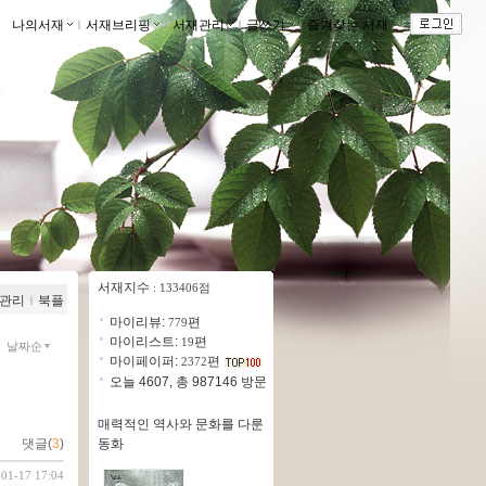
나의서재
ｌ
서재브리핑
ｌ
서재관리
ｌ
글쓰기
ｌ
즐겨찾는 서재
ｌ
서재지수
: 133406점
관리
ｌ
북플
마이리뷰:
편
779
마이리스트:
편
19
날짜순
마이페이퍼:
편
2372
오늘 4607, 총 987146 방문
매력적인 역사와 문화를 다룬
동화
댓글(
3
)
-01-17 17:04