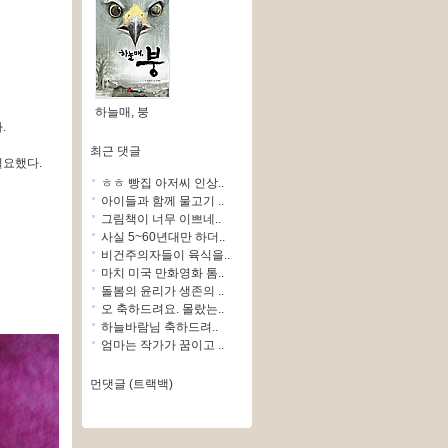
하늘매, 붕
.
최근 댓글
필요했다.
ㅎㅎ 빵집 아저씨 인상..
아이들과 함께 물고기 ..
그림책이 너무 이쁘네..
사실 5~60년대만 하더..
비건주의자들이 육식을..
마치 미국 만화영화 톰..
돌봄의 윤리가 생존의 ..
오 축하드려요. 몰랐는..
하늘바람님 축하드려..
엄마는 작가가 꿈이고 ..
먼댓글 (트랙백)