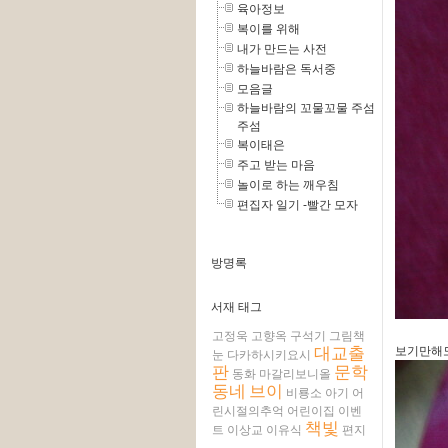
육아정보
복이를 위해
내가 만드는 사전
하늘바람은 독서중
모음글
하늘바람의 꼬물꼬물 주섬
주섬
복이태은
주고 받는 마음
놀이로 하는 깨우침
편집자 일기 -빨간 모자
방명록
서재 태그
고정욱
고향옥
구석기
그림책
대교출
보기만해도
눈
다카하시키요시
판
문학
동화
마갈리보니올
동네
브이
비룡소
아기
어
린시절의추억
어린이집
이벤
책빛
트
이상교
이유식
편지