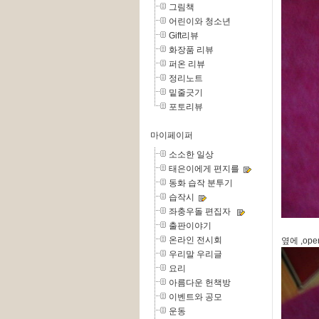
그림책
어린이와 청소년
Gift리뷰
화장품 리뷰
퍼온 리뷰
정리노트
밑줄긋기
포토리뷰
마이페이퍼
소소한 일상
태은이에게 편지를
동화 습작 분투기
습작시
좌충우돌 편집자
출판이야기
온라인 전시회
옆에 ,o
우리말 우리글
요리
아름다운 헌책방
이벤트와 공모
운동