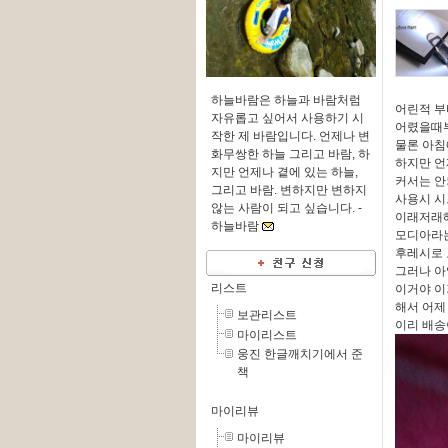
하늘바람은 하늘과 바람처럼
어린적 부
자유롭고 싶어서 사용하기 시
어렸을때부
작한 제 바람입니다. 언제나 변
물론 아침
화무쌍한 하늘 그리고 바람, 하
하지만 언
지만 언제나 곁에 있는 하늘,
커서는 안
그리고 바람. 변하지만 변하지
사용시 
않는 사람이 되고 싶습니다. -
이래저래
하늘바람
모디아라는
후레시로 
그러나 아
리스트
이거야 
해서 어제
보관리스트
이리 배송
마이리스트
웅진 한글깨치기에서 준
책
마이리뷰
마이리뷰