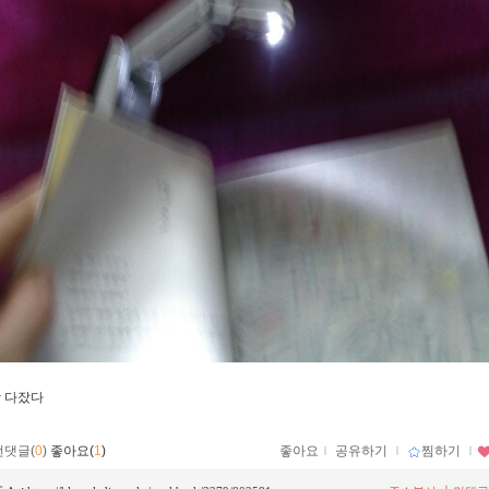
잠 다잤다
먼댓글(
0
)
좋아요(
1
)
좋아요
ｌ
공유하기
ｌ
찜하기
ｌ