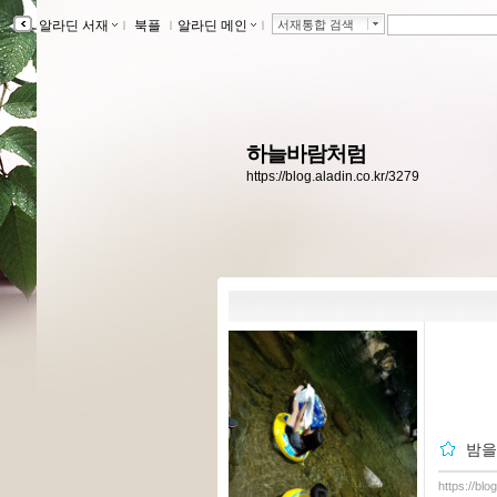
알라딘 서재
ｌ
북플
ｌ
알라딘 메인
ｌ
서재통합 검색
하늘바람처럼
https://blog.aladin.co.kr/3279
밤을
https://blo