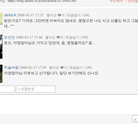
소 :
ㅣ
https://blog.aladin.co.kr/trackback/3279/802581
주소복사
먼댓글
stella.K
|
|
2006-01-17 17:37
좋아요
0
댓글달기
URL
밝은가요? 가격은 그만하면 비싸지도 않네요. 괜찮으면 나도 사고 선물도 하고 그
데...^^
조선인
|
|
2006-01-17 17:46
좋아요
0
댓글달기
URL
호오, 아영엄마님도 가지고 있던데, 음, 괜찮을까요? 음...
하늘바람
|
|
2006-01-17 17:59
좋아요
0
댓글달기
URL
아영엄마님 리뷰보고 산거랍니다. 일단 보기만해도 신나요