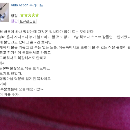
Auto Action 북라이트
평점 :
절판
터 버릇이 하나 있었는데 그것은 책보다가 잠이 드는 것이었다.
터 혼자 자다보니 누가 불끄라고 할 것도 없고 그냥 책보다 스스르 잠들면 그만이었다
에 불안끄고 잤다고 혼나긴 했지만
제까지 불을 켜놓고 잘 수는 없는 노릇. 어둠속에서도 또렷이 볼 수 있는 작은 불빛이 
되고 전기선이 복잡해서도 안되고
시그러워서도 복잡해서도 안되고
해서
 pda 불빛으로 책을 보기도하고
보기도 했었따.
영엄마님 덕분에 알게된 북라이트
이거야
 주문했는데 오늘 배송되었다.
이 빠를 수가.