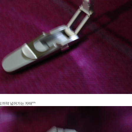
까악 넘어가는 자태^^