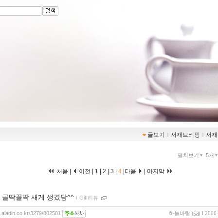
글보기
ｌ
서재브리핑
ｌ
서재
펼쳐보기
5개
처음
|
이전
|
1
|
2
|
3
|
4
|다음
| 마지막
 골딱꼴딱 새게 생겼당^^
ｌ
Gift리뷰
g.aladin.co.kr/3279/802581
하늘바람
(
) l 2006