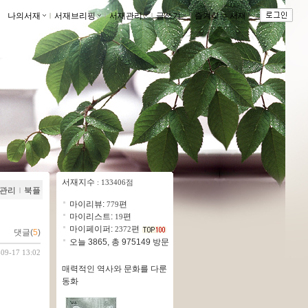
나의서재
ｌ
서재브리핑
ｌ
서재관리
ｌ
글쓰기
ｌ
즐겨찾는 서재
ｌ
서재지수
: 133406점
관리
ｌ
북플
마이리뷰:
편
779
마이리스트:
편
19
마이페이퍼:
편
2372
댓글(
5
)
오늘 3865, 총 975149 방문
-09-17 13:02
매력적인 역사와 문화를 다룬
동화