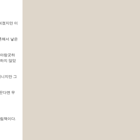
혀졌지만 이
혼해서 낳은
 아랑곳하
기하지 않았
테니지만 그
꾼다면 무
그림책이다.