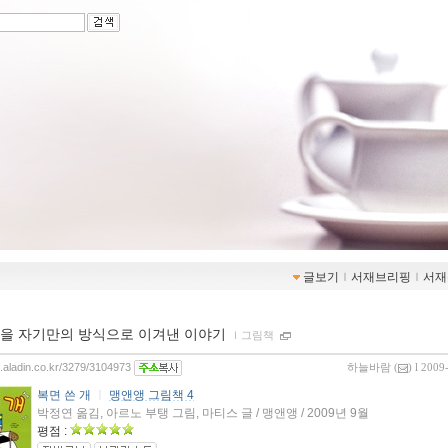
글보기
ｌ
서재브리핑
ｌ
서재
을 자기만의 방식으로 이겨낸 이야기
ｌ
그림책
og.aladin.co.kr/3279/3104973
하늘바람
(
) l 2009
복면 쓴 개
ㅣ
맹앤앵 그림책 4
박정연 옮김, 아르노 부탱 그림, 마티스 글 / 맹앤앵 / 2009년 9월
평점 :