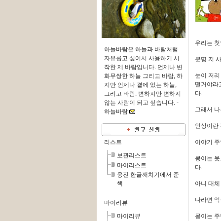
우리는 첫
하늘바람은 하늘과 바람처럼
자유롭고 싶어서 사용하기 시
분명 저 
작한 제 바람입니다. 언제나 변
눈이 저리
화무쌍한 하늘 그리고 바람, 하
떨거야라고
지만 언제나 곁에 있는 하늘,
다.
그리고 바람. 변하지만 변하지
않는 사람이 되고 싶습니다. -
그래서 나
하늘바람
인상이란 
리스트
이야기 주
보관리스트
몽이는 웃
마이리스트
다.
웅진 한글깨치기에서 준
책
아니 대체
나라면 억
마이리뷰
마이리뷰
몽이는 주