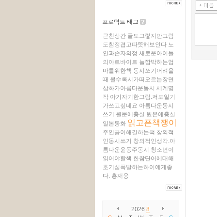
프로덕트 태그
근친상간
글도그렇지만그림
도참정겹고따뜻해보인다
노
인과손자의정.새로운아이들
의아르바이트
늘깜박하는엄
마를위한책
동시쓰기어려울
때
볼수록시가떠오르는장면
삽화가아름다운동시
세계명
작
아기자기한그림.저도일기
가쓰고싶네요
아름다운동시
쓰기
원문에충실
원본에충실
읽고픈책쟁이
일본동화
주인공이해결하는책
창의적
인동시쓰기
창의적인생각.아
름다운윤동주동시
청소년이
읽어야할책
한참단어에대해
호기심폭발하는하이에게좋
다.
홍재웅
2026
8