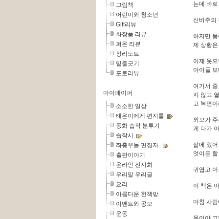
는데 바로
그림책
어린이와 청소년
신비주의 
Gift리뷰
화장품 리뷰
하지만 몽
퍼온 리뷰
제 상황은
정리노트
이제 웃으
밑줄긋기
아이들 보
포토리뷰
여기서 중
마이페이퍼
지 않고 
고 복면이
소소한 일상
태은이에게 편지를
외모가 주
동화 습작 분투기
게 다가 
습작시
삶에 있어
좌충우돌 편집자
엇이든 할
출판이야기
온라인 전시회
귀엽고 아
우리말 우리글
요리
이 책은 
아름다운 헌책방
마침 사람
이벤트와 공모
운동
몽이야 고