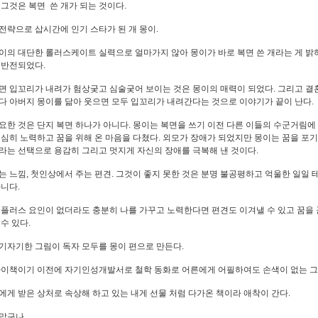
 그것은 복면 쓴 개가 되는 것이다.
전략으로 삽시간에 인기 스타가 된 개 몽이.
이의 대단한 롤러스케이트 실력으로 얼마가지 않아 몽이가 바로 복면 쓴 개라는 게 밝
 반전되었다.
면 입꼬리가 내려가 험상궂고 심술궂어 보이는 것은 몽이의 매력이 되었다. 그리고 결
다 아버지 몽이를 닮아 웃으면 모두 입꼬리가 내려간다는 것으로 이야기가 끝이 난다.
요한 것은 단지 복면 하나가 아니다. 몽이는 복면을 쓰기 이전 다른 이들의 수군거림에
열심히 노력하고 꿈을 위해 온 마음을 다쳤다. 외모가 장애가 되었지만 몽이는 꿈을 포
라는 선택으로 용감히 그리고 멋지게 자신의 장애를 극복해 낸 것이다.
는 느낌, 첫인상에서 주는 편견. 그것이 좋지 못한 것은 분명 불공평하고 억울한 일일 
아니다.
 플러스 요인이 없더라도 충분히 나를 가꾸고 노력한다면 편견도 이겨낼 수 있고 꿈을 
 수 있다.
기자기한 그림이 독자 모두를 몽이 편으로 만든다.
아이책이기 이전에 자기인성개발서로 철학 동화로 어른에게 어필하여도 손색이 없는 
에게 받은 상처로 속상해 하고 있는 내게 선물 처럼 다가온 책이라 애착이 간다.
맙구나.