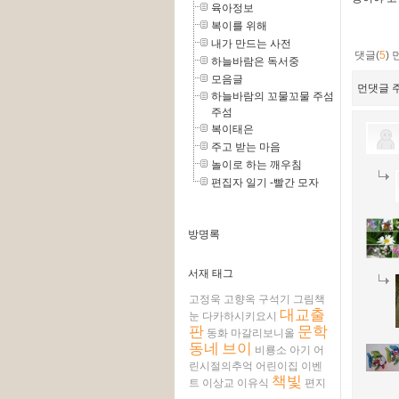
육아정보
복이를 위해
내가 만드는 사전
댓글(
5
)
하늘바람은 독서중
모음글
먼댓글 주
하늘바람의 꼬물꼬물 주섬
주섬
복이태은
주고 받는 마음
놀이로 하는 깨우침
편집자 일기 -빨간 모자
방명록
서재 태그
고정욱
고향옥
구석기
그림책
대교출
눈
다카하시키요시
판
문학
동화
마갈리보니올
동네
브이
비룡소
아기
어
린시절의추억
어린이집
이벤
책빛
트
이상교
이유식
편지