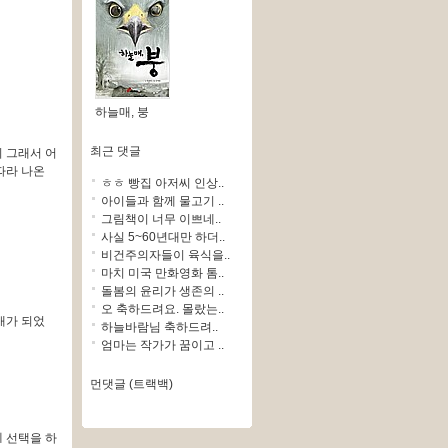
하늘매, 붕
최근 댓글
니 그래서 어
따라 나온
ㅎㅎ 빵집 아저씨 인상..
아이들과 함께 물고기 ..
그림책이 너무 이쁘네..
사실 5~60년대만 하더..
비건주의자들이 육식을..
마치 미국 만화영화 톰..
돌봄의 윤리가 생존의 ..
오 축하드려요. 몰랐는..
애가 되었
하늘바람님 축하드려..
엄마는 작가가 꿈이고 ..
먼댓글 (트랙백)
 선택을 하