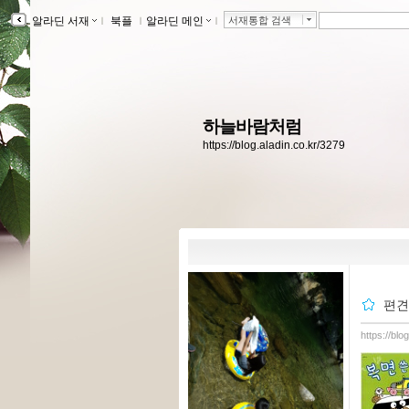
알라딘 서재
ｌ
북플
ｌ
알라딘 메인
ｌ
서재통합 검색
하늘바람처럼
https://blog.aladin.co.kr/3279
편견
https://bl