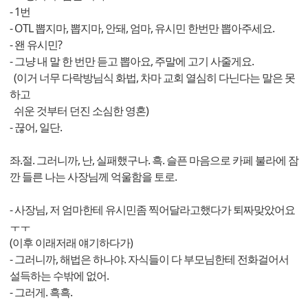
- 1번
- OTL 뽑지마, 뽑지마, 안돼, 엄마, 유시민 한번만 뽑아주세요.
- 왠 유시민?
- 그냥 내 말 한 번만 듣고 뽑아요, 주말에 고기 사줄게요.
(이거 너무 다락방님식 화법, 차마 교회 열심히 다닌다는 말은 못
하고
쉬운 것부터 던진 소심한 영혼)
- 끊어, 일단.
좌.절. 그러니까, 난, 실패했구나. 흑. 슬픈 마음으로 카페 불라에 잠
깐 들른 나는 사장님께 억울함을 토로.
- 사장님, 저 엄마한테 유시민좀 찍어달라고했다가 퇴짜맞았어요
ㅜㅜ
(이후 이래저래 얘기하다가)
- 그러니까, 해법은 하나야. 자식들이 다 부모님한테 전화걸어서
설득하는 수밖에 없어.
- 그러게. 흑흑.