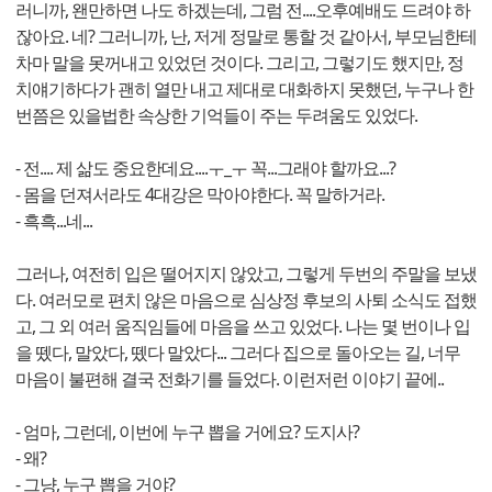
러니까, 왠만하면 나도 하겠는데, 그럼 전....오후예배도 드려야 하
잖아요. 네? 그러니까, 난, 저게 정말로 통할 것 같아서, 부모님한테
차마 말을 못꺼내고 있었던 것이다. 그리고, 그렇기도 했지만, 정
치얘기하다가 괜히 열만 내고 제대로 대화하지 못했던, 누구나 한
번쯤은 있을법한 속상한 기억들이 주는 두려움도 있었다.
- 전.... 제 삶도 중요한데요....ㅜ_ㅜ 꼭...그래야 할까요...?
- 몸을 던져서라도 4대강은 막아야한다. 꼭 말하거라.
- 흑흑...네...
그러나, 여전히 입은 떨어지지 않았고, 그렇게 두번의 주말을 보냈
다. 여러모로 편치 않은 마음으로 심상정 후보의 사퇴 소식도 접했
고, 그 외 여러 움직임들에 마음을 쓰고 있었다. 나는 몇 번이나 입
을 뗐다, 말았다, 뗐다 말았다... 그러다 집으로 돌아오는 길, 너무
마음이 불편해 결국 전화기를 들었다. 이런저런 이야기 끝에..
- 엄마, 그런데, 이번에 누구 뽑을 거에요? 도지사?
- 왜?
- 그냥, 누구 뽑을 거야?