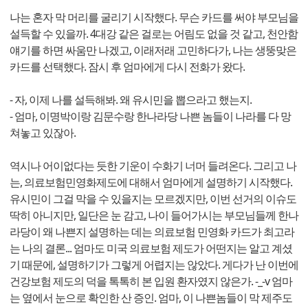
나는 혼자 막 머리를 굴리기 시작했다. 무슨 카드를 써야 부모님을
설득할 수 있을까. 4대강 같은 걸로는 어림도 없을 것 같고, 천안함
얘기를 하면 싸움만 나겠고, 이래저래 고민하다가, 나는 생뚱맞은
카드를 선택했다. 잠시 후 엄마에게 다시 전화가 왔다.
- 자, 이제 나를 설득해봐. 왜 유시민을 뽑으라고 했는지.
- 엄마, 이명박이랑 김문수랑 한나라당 나쁜 놈들이 나라를 다 망
쳐놓고 있잖아.
역시나 어이없다는 듯한 기운이 수화기 너머 들려온다. 그리고 나
는, 의료보험민영화제도에 대해서 엄마에게 설명하기 시작했다.
유시민이 그걸 막을 수 있을지는 모르겠지만, 이번 선거의 이슈도
딱히 아니지만, 일단은 눈 감고, 나이 들어가시는 부모님들께 한나
라당이 왜 나쁜지 설명하는 데는 의료보험 민영화 카드가 최고라
는 나의 결론... 엄마도 미국 의료보험 제도가 어떤지는 알고 계셨
기 때문에, 설명하기가 그렇게 어렵지는 않았다. 게다가 난 이번에
건강보험 제도의 덕을 톡톡히 본 입원 환자였지 않은가. -_-v 엄마
는 옆에서 눈으로 확인한 산 증인. 엄마, 이 나쁜놈들이 막 제주도