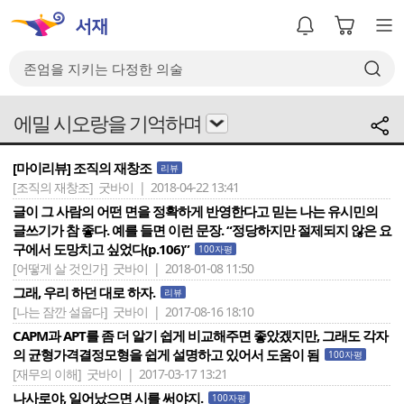
에밀 시오랑을 기억하며
[마이리뷰] 조직의 재창조
리뷰
[조직의 재창조]
굿바이 | 2018-04-22 13:41
글이 그 사람의 어떤 면을 정확하게 반영한다고 믿는 나는 유시민의
글쓰기가 참 좋다. 예를 들면 이런 문장. “정당하지만 절제되지 않은 요
구에서 도망치고 싶었다(p.106)”
100자평
[어떻게 살 것인가]
굿바이 | 2018-01-08 11:50
그래, 우리 하던 대로 하자.
리뷰
[나는 잠깐 설웁다]
굿바이 | 2017-08-16 18:10
CAPM과 APT를 좀 더 알기 쉽게 비교해주면 좋았겠지만, 그래도 각자
의 균형가격결정모형을 쉽게 설명하고 있어서 도움이 됨
100자평
[재무의 이해]
굿바이 | 2017-03-17 13:21
나사로야, 일어났으면 시를 써야지.
100자평