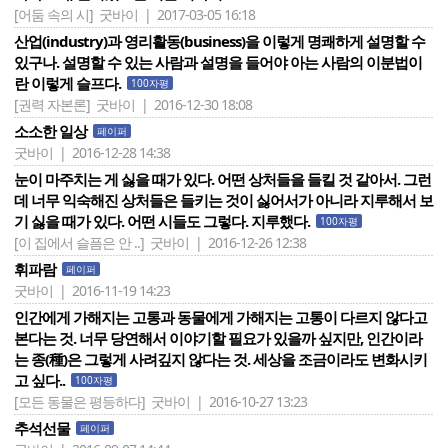
[어둠 속의 시]
굿바이 | 2017-03-05 16:18
산업(industry)과 영리활동(business)을 이렇게 명쾌하게 설명할 수
있구나. 설명할 수 있는 사람과 설명을 들어야 아는 사람의 이분법이
란 이렇게 슬프다.
100자평
[권력 자본론]
굿바이 | 2016-12-30 18:08
소소한 일상
페이퍼
굿바이 | 2016-12-28 14:38
눈이 마주치는 게 싫을 때가 있다. 어떤 상처들을 들킬 것 같아서. 그런
데 너무 익숙해진 상처들은 들키는 것이 싫어서가 아니라 지루해서 보
기 싫을 때가 있다. 어떤 시들도 그렇다. 지루했다.
100자평
[이 집에서 슬픔은 안 ..]
굿바이 | 2016-12-26 12:38
휘파람
페이퍼
굿바이 | 2016-11-19 14:23
인간에게 가해지는 고통과 동물에게 가해지는 고통이 다르지 않다고
본다는 것. 너무 당연해서 이야기할 필요가 있을까 싶지만, 인간이라
는 종(種)은 그렇게 사려깊지 않다는 것. 세상을 조금이라도 변화시키
고 싶다..
100자평
[모든 동물은 평등하다]
굿바이 | 2016-10-27 13:23
추석선물
페이퍼