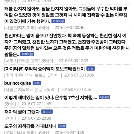
굿바이 | 2016-09-07 14:44
해를 만지지 않아도, 달을 만지지 않아도, 그것들에 무수한 의미를 부
여할 수 있었던 것이 정말로 그것과 나 사이에 접촉할 수 없는 마주침
이 있었기에 가능 했던가.
100자평
[나를 만지지 마라]
굿바이 | 2016-09-07 00:46
천진하다는 말이 슬프고 잔인했다. 책 속에 등장하는 천진한 집시 여
자가 그러했고, 천진한 노자가 그러했고, 천진한 주인공이 그러했다.
주인공의 말처럼 살아있는 모든 것은 적敵을 두기 마련인데 천진한 사
람들은..
100자평
[너무 시끄러운 고독]
굿바이 | 2016-08-03 12:05
[마이리뷰] 추억의 종이딱지 로보트태권브이
리뷰
[추억의 종이딱지 로보..]
굿바이 | 2016-07-30 19:06
but not quite
리뷰
[사랑은 지옥에서 온 ..]
굿바이 | 2016-07-30 18:56
이렇게 재미있는 일이 있나. 온수행 7호선 지하철, ...
페이퍼
굿바이 | 2016-07-27 11:48
저자의 글이 그랬다
페이퍼
굿바이 | 2016-07-26 20:38
도구의 죄책감을 기대할지니
리뷰
[우리 안의 히틀러]
굿바이 | 2016-06-23 14:59