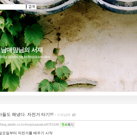
남매맘님의 서재
//blog.aladin.co.kr/tnvjskaaoaka
아들도 해냈다. 자전거 타기!!!
ｌ
수퍼남매
//blog.aladin.co.kr/tnvjskaaoaka/8753188
일요일부터 자전거를 배우기 시작