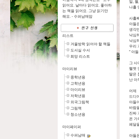
일, 월
읽어요. 날마다 읽어요. 좋아하
나흘 
는 책을 읽어요. 그냥 읽기만
해요. -
수퍼남매맘
사흘째
아들은
생각만
낙심하
리스트
낙심
겨울방학 읽어야 할 책들
우리 
도서실 수서
" 아
희망 리스트
그 사
헬멧 
마이리뷰
딸은 
중학년용
난 아
고학년용
마이리뷰
어제
저학년용
드디
외국그림책
아들이
바람을
그림책
진짜 
청소년용
온 가
페달을
마이페이퍼
수퍼남매
아들은