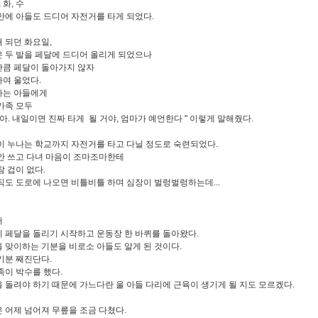
, 화, 수
만에 아들도 드디어 자전거를 타게 되었다.
 되던 화요일,
 두 발을 페달에 드디어 올리게 되었으나
큼 페달이 돌아가지 않자
여 울었다.
하는 아들에게
가족 모두
들아. 내일이면 진짜 타게 될 거야, 엄마가 예언한다 " 이렇게 말해줬다.
이 누나는 학교까지 자전거를 타고 다닐 정도로 숙련되었다.
안 쓰고 다녀 마음이 조마조마한테
참 겁이 없다.
직도 도로에 나오면 비틀비틀 하며 심장이 벌렁벌렁하는데...
어
 페달을 돌리기 시작하고 운동장 한 바퀴를 돌아왔다.
 맞이하는 기분을 비로소 아들도 알게 된 것이다.
기분 째진단다.
족이 박수를 했다.
 돌려야 하기 때문에 가느다란 울 아들 다리에 근육이 생기게 될 지도 모르겠다.
 어제 넘어져 무릎을 조금 다쳤다.