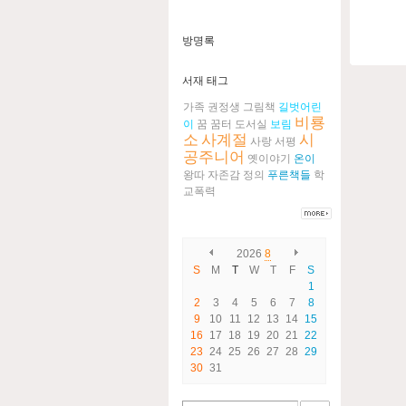
방명록
서재 태그
가족
권정생
그림책
길벗어린
비룡
이
꿈
꿈터
도서실
보림
소
사계절
시
사랑
서평
공주니어
옛이야기
온이
왕따
자존감
정의
푸른책들
학
교폭력
2026
8
S
M
T
W
T
F
S
1
2
3
4
5
6
7
8
9
10
11
12
13
14
15
16
17
18
19
20
21
22
23
24
25
26
27
28
29
30
31