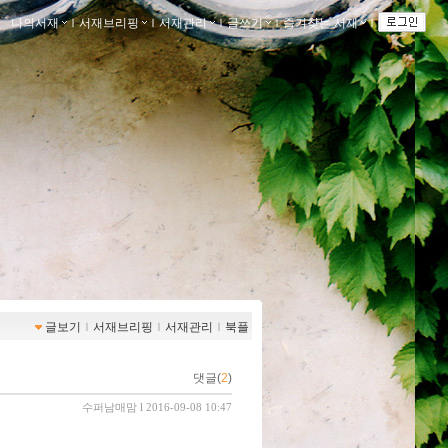
나의서재
ｌ
서재브리핑
ｌ
서재관리
ｌ
글쓰기
ｌ
즐겨찾는 서재
ｌ
글보기
ｌ
서재브리핑
ｌ
서재관리
ｌ
북플
댓글(
2
)
수퍼남매맘
l 2016-09-08 10:47