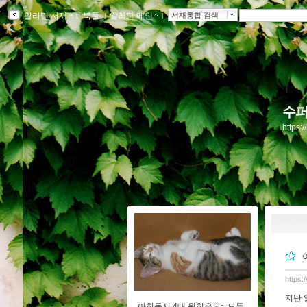
알라딘 서재
ｌ
북플
ｌ
알라딘 메인
ｌ
서재통합 검색
수퍼
https:
https:
지난 
아침독서 4대 원칙은요~ 모두