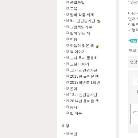
" 영
쫑알쫑알
교육
마냥 
딸의 작품 세계
먼저 
9기 신간평가단
어릴 
그림책읽기부
가능하
딸이 읽은 책
여행
아들이 읽은 책
댓글(
책 이야기
교사 독서 동호회
먼댓
교실 이야기
12기 신간평가단
2013년 들어온 책
2013학년도 1학년
온이
13기 신간평가단
2014년 들어온 책
동시
딸 작품
여행
북경