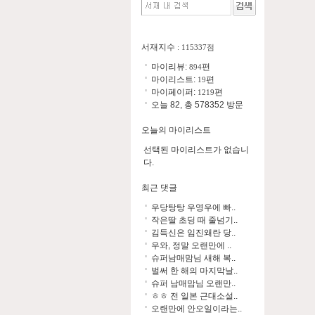
서재지수
: 115337점
마이리뷰:
편
894
마이리스트:
편
19
마이페이퍼:
편
1219
오늘 82, 총 578352 방문
오늘의 마이리스트
선택된 마이리스트가 없습니
다.
최근 댓글
우당탕탕 우영우에 빠..
작은딸 초딩 때 줄넘기..
김득신은 임진왜란 당..
우와, 정말 오랜만에 ..
슈퍼남매맘님 새해 복..
벌써 한 해의 마지막날..
슈퍼 남매맘님 오랜만..
ㅎㅎ 전 일본 근대소설..
오랜만에 안오일이라는..