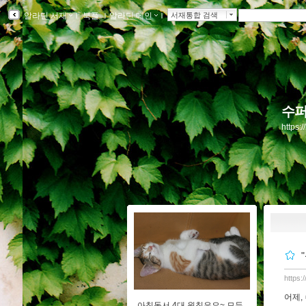
알라딘 서재
ｌ
북플
ｌ
알라딘 메인
ｌ
서재통합 검색
수퍼
https:
https:
어제,
아침독서 4대 원칙은요~ 모두