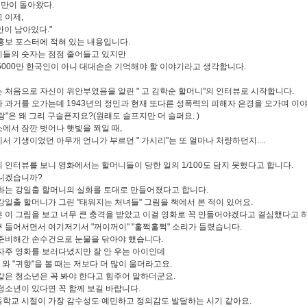
명만이 돌아왔다.
 이제,
만이 남아있다."
홍보 포스터에 적혀 있는 내용입니다.
들의 숫자는 점점 줄어들고 있지만
5000만 한국인이 아니 대대손손 기억해야 할 이야기라고 생각합니다.
 처음으로 자신이 위안부였음을 알린 " 고 김학순 할머니"의 인터뷰로 시작합니다.
 과거를 오가는데 1943년의 정민과 현재 또다른 성폭력의 피해자 은경을 오가며 이
랑"은 왜 그리 구슬픈지요?(원래도 슬프지만 더 슬퍼요. )
에서 잠깐 벗어나 햇빛을 쬐일 때,
서 기생이었던 아무개 언니가 부르던 " 가시리"는 또 얼마나 처량하던지....
 인터뷰를 보니 영화에서는 할머니들이 당한 일의 1/100도 담지 못했다고 합니다.
니겠습니까?
화는 강일출 할머니의 실화를 토대로 만들어졌다고 합니다.
강일출 할머니가 그린 "태워지는 처녀들" 그림을 책에서 본 적이 있어요.
 이 그림을 보고 너무 큰 충격을 받았고 이걸 영화로 꼭 만들어야겠다고 결심했다고 
 들어서면서 여기저기서 "꺼이꺼이" "훌쩍훌쩍" 소리가 들렸습니다.
준비해간 손수건으로 눈물을 닦아야 했습니다.
자주 영화를 보러다녔지만 잘 안 우는 아이인데
" 와 "귀향"을 볼 때는 저보다 더 많이 울더라고요.
같은 청소년은 꼭 봐야 한다고 힘주어 말하더군요.
청소년이 있다면 꼭 함께 보길 바랍니다.
학교 시절이 가장 감수성도 예민하고 정의감도 발달하는 시기 같아요.