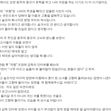
"에서도 보면 동주와 몽규가 문학을 하고 나라 걱정을 하는 시기도 다 이 시기잖아요.
"와 "귀향"은 나라의 주권을 빼앗긴 암울한 식민지 시대,
는 국민으로서 당해야 할 아픔과 고통을 말해주고 있습니다.
 슬프며 화나지만 분명 우리의 역사입니다.
서는 안 된다고 생각합니다. 숨겨서도 안 된다고 생각합니다.
이 몰라야 할 진실은 없다고 생각합니다.
"의 두 주인공 동주와 몽규의 고뇌와 분노를 보면서
"소녀들의 아픔을 보면서
 이런 일이 되풀이 되지 않게
역사지만 제대로 알고
 제대로 살아야겠다는 생각을 해 봅니다.
관람 후 "귀향" 조정래 감독의 인터뷰를 봤는데
먼이 " 너무 아프고 슬플까 봐 볼까말까 망설인다는 분들이 많다" 고 하자
이
프고 슬프지만 마지막 장면에 타향에서 혼이 된 소녀를 고향에 돌려보내는 장면이 나온
녀들이 고향에 돌아가는 장면을 꼭 함께해주시길 바란다"고
요. 저도 같은 의견이에요.
 보고나서야 알았네요.
가 돌아갈 귀가 아니라 귀신 귀를 뜻한다는 것을요.
이 고향에 돌아가는 모습을 꼭 보시길 바랍니다.
 감독 인터뷰 보면서 아이들 보기 부끄럽지 않게 정말 제대로 잘 살아야겠다는 생각이