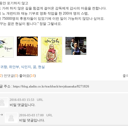
 동안 포기하지 않고
 가려 하지 않은 길을 힘겹게 걸어온 감독에게 감사의 마음을 전합니다.
 노 개런티와 재능 기부로 영화 작업을 한 200여 명의 스텝,
 75000명의 후원자들이 있었기에 이런 일이 가능하지 않았나 싶어요.
 꾸는 꿈은 현실이 됩니다." 정말 그렇네요.
귀향
위안부
식민지
꿈
현실
,
,
,
,
2
)
먼댓글(
0
)
좋아요(
16
)
좋
글 주소 :
https://blog.aladin.co.kr/trackback/tnvjskaaoaka/8271826
2016-03-03 15:53
URL
비밀 댓글입니다.
2016-03-03 17:00
URL
비밀 댓글입니다.