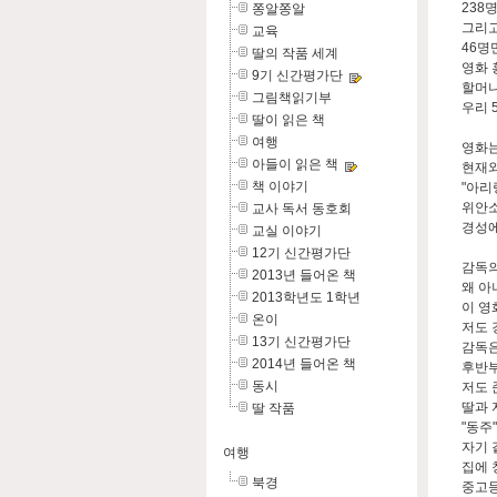
238
쫑알쫑알
그리고
교육
46명
딸의 작품 세계
영화 
9기 신간평가단
할머니
그림책읽기부
우리 
딸이 읽은 책
여행
영화는
아들이 읽은 책
현재와
책 이야기
"아리
위안소
교사 독서 동호회
경성에
교실 이야기
12기 신간평가단
감독의
2013년 들어온 책
왜 아
2013학년도 1학년
이 영
온이
저도 
13기 신간평가단
감독은
2014년 들어온 책
후반부
동시
저도 
딸과 
딸 작품
"동주
자기 
여행
집에 
북경
중고등