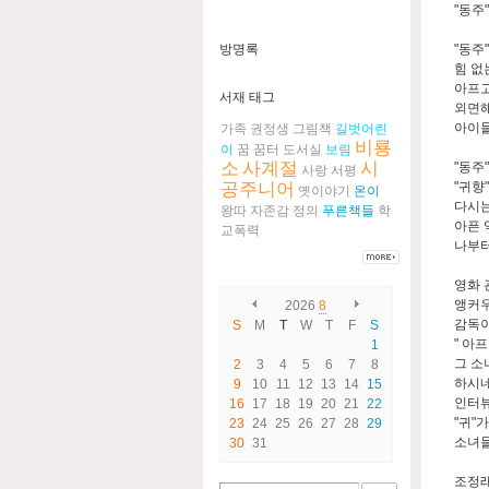
"동주
방명록
"동주
힘 없
아프고
서재 태그
외면해
아이들
가족
권정생
그림책
길벗어린
비룡
이
꿈
꿈터
도서실
보림
소
사계절
시
"동주
사랑
서평
공주니어
"귀향
옛이야기
온이
다시는
왕따
자존감
정의
푸른책들
학
아픈 
교폭력
나부터
영화 
앵커우
2026
8
감독
S
M
T
W
T
F
S
" 아
1
그 소
2
3
4
5
6
7
8
하시네
9
10
11
12
13
14
15
인터뷰
16
17
18
19
20
21
22
"귀"
23
24
25
26
27
28
29
소녀들
30
31
조정래