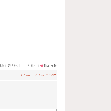
아요
ｌ
공유하기
ｌ
찜하기
ｌ
ThanksTo
ㅣ
주소복사
먼댓글바로쓰기