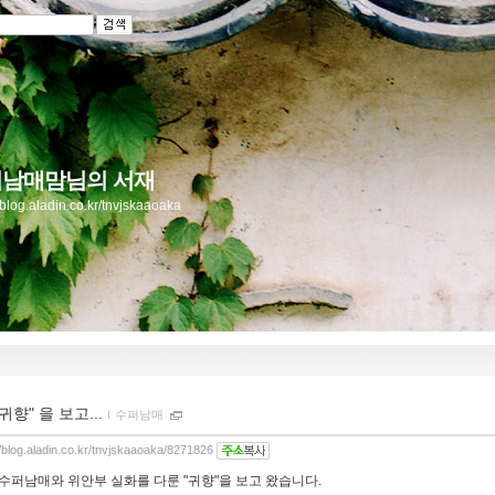
남매맘님의 서재
//blog.aladin.co.kr/tnvjskaaoaka
"귀향" 을 보고...
ｌ
수퍼남매
//blog.aladin.co.kr/tnvjskaaoaka/8271826
 수퍼남매와 위안부 실화를 다룬 "귀향"을 보고 왔습니다.