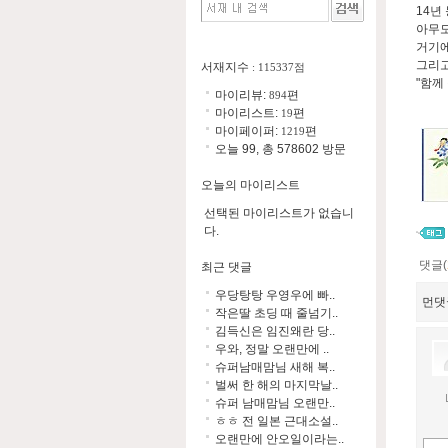
14년
아무도
거기에
그리고
서재지수
: 115337점
"함께
마이리뷰:
편
894
마이리스트:
편
19
마이페이퍼:
편
1219
오늘 99, 총 578602 방문
오늘의 마이리스트
선택된 마이리스트가 없습니
다.
댓글(
최근 댓글
우당탕탕 우영우에 빠..
먼댓
작은딸 초딩 때 줄넘기..
김득신은 임진왜란 당..
우와, 정말 오랜만에 ..
슈퍼남매맘님 새해 복..
벌써 한 해의 마지막날..
슈퍼 남매맘님 오랜만..
ㅎㅎ 전 일본 근대소설..
오랜만에 안오일이라는..