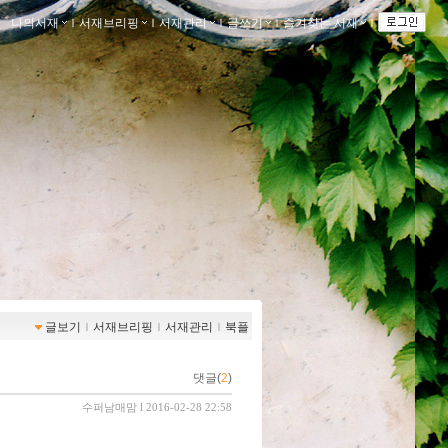
나의서재
ｌ
서재브리핑
ｌ
서재관리
ｌ
글쓰기
ｌ
즐겨찾는 서재
ｌ
글보기
ｌ
서재브리핑
ｌ
서재관리
ｌ
북플
댓글(
2
)
수퍼남매맘
l 2016-02-28 22:58