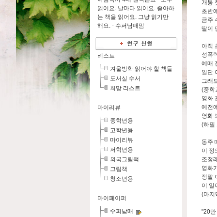
개봉 
읽어요. 날마다 읽어요. 좋아하
초반에
는 책을 읽어요. 그냥 읽기만
금주 
해요. -
수퍼남매맘
딸이 
아직 
성폭력
리스트
예매 
겨울방학 읽어야 할 책들
일단 
도서실 수서
그래도
희망 리스트
(중학
영화 
예전에
마이리뷰
영화 
중학년용
(하필 
고학년용
마이리뷰
동주 
저학년용
이 정
외국그림책
조정래
영화가
그림책
정말 
청소년용
이 일
(마지
마이페이퍼
수퍼남매
"20