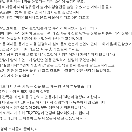
첫날 관람객수 1위를 하였다는 기쁜 소식이 들리더군요.
 예매율과 좌석 점유율이 높아야 상영관을 늘릴 수 있다는 이야기를 듣고
수요일에 "동주"를 봤지만 다시 영화관을 찾았습니다.
먼저 언제 "귀향" 볼거냐고 묻고 꼭 봐야 한다고 하더라고요.
초딩인 아들도 함께 관람했는데 좀 무리가 아니었나 싶기도 해요.
에 대해 아직 정확히 모르는 나이라 소녀들이 겁탈
당하는 장면을 비롯해 여러 장면에
전에 아들을 데려가야 하나 말아야 하나 좀 고민했어요.
아들 의사를 물어본 다음 결정하자 싶어 물어봤는데 본인이 간다고 하여 함께 관람했죠
 조금 걱정이 되더라고요. 너무 충격 받을까 봐서요.
교 이상은 충분히 봐도 됩니다. 그렇게 선정적이거나 자극적이지 않습니다.)
관람에 앞서 위안부가 당했던 일을 간략하게 설명해 주었습니다.
 "꽃할머니" " 평화의 소녀상" 같은 그림책을 함께 봤는데 잘 모르더라고요.
보기 전 관련 그림책을 한번 읽고 갔으면 나았겠다 싶은 생각이 들었어요.
교실에 있는 바람에....)
때보다 더 사람이 많은 것을 보고 마음 한 켠이 뿌듯했습니다.
도면 500만은 되지 않을까 싶은데...
 감독은 이 영화를 구상하고 만들기까지 14년이 걸렸다고 합니다.
 다 만들어지고나서도 아시다시피 상영하기가 녹록하지 않았습니다.
어렵게 상영관을 잡아 24일부터 상영이 시작되었습니다.
이 이뤄지기 위해
75,270명이 펀딩에 참여하였다고 합니다.
막 크레딧에 그 이름이 모두 나오는데 완전 감동입니다. )
만 명의 소녀들이 끌려갔고,