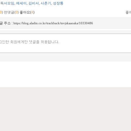
독서모임
에세이
김비서
사춘기
성장통
,
,
,
,
0
)
먼댓글(
0
)
좋아요(
4
)
좋
글 주소 :
https://blog.aladin.co.kr/trackback/tnvjskaaoaka/10330486