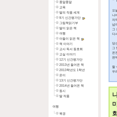
쫑알쫑알
교육
오늘
딸의 작품 세계
나
9기 신간평가단
자
그림책읽기부
넘
딸이 읽은 책
그 
여행
다
아들이 읽은 책
당
책 이야기
그
교사 독서 동호회
온
교실 이야기
완
12기 신간평가단
2013년 들어온 책
할 
2013학년도 1학년
우리
온이
13기 신간평가단
2014년 들어온 책
동시
딸 작품
여행
북경