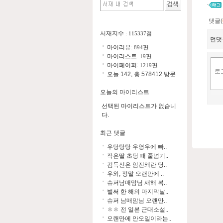
댓글(
서재지수
: 115337점
먼댓
마이리뷰:
편
894
마이리스트:
편
19
마이페이퍼:
편
1219
오늘 142, 총 578412 방문
오늘의 마이리스트
선택된 마이리스트가 없습니
다.
최근 댓글
우당탕탕 우영우에 빠..
작은딸 초딩 때 줄넘기..
김득신은 임진왜란 당..
우와, 정말 오랜만에 ..
슈퍼남매맘님 새해 복..
벌써 한 해의 마지막날..
슈퍼 남매맘님 오랜만..
ㅎㅎ 전 일본 근대소설..
오랜만에 안오일이라는..