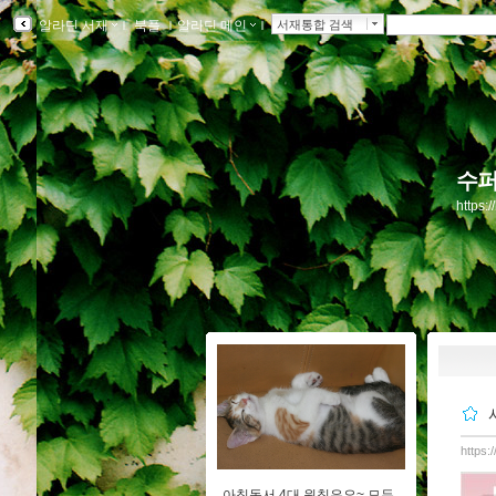
알라딘 서재
ｌ
북플
ｌ
알라딘 메인
ｌ
서재통합 검색
수퍼
https:
https:
아침독서 4대 원칙은요~ 모두