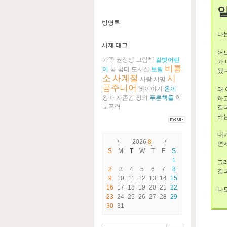
방명록
나
서재 태그
어느
가족
권정생
그림책
길벗어린
가 
비룡
이
꿈
꿈터
도서실
보림
됐다
소
사계절
시
사랑
서평
공주니어
옛이야기
온이
왜 
왕따
자존감
정의
푸른책들
학
하
교폭력
결
라는
내가
2026
8
면서
S
M
T
W
T
F
S
1
그
2
3
4
5
6
7
8
결
9
10
11
12
13
14
15
16
17
18
19
20
21
22
나도
23
24
25
26
27
28
29
30
31