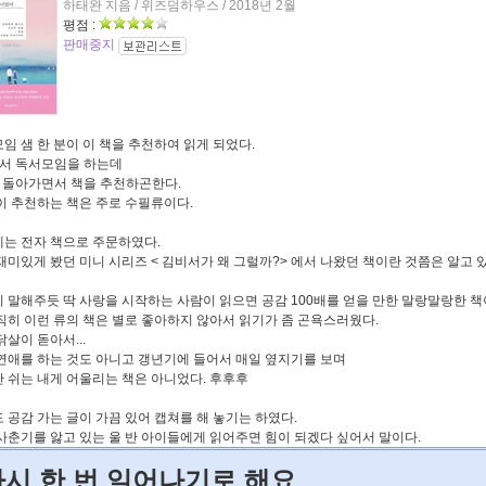
하태완 지음 / 위즈덤하우스 / 2018년 2월
평점 :
판매중지
임 샘 한 분이 이 책을 추천하여 읽게 되었다.
서 독서모임을 하는데
 돌아가면서 책을 추천하곤한다.
이 추천하는 책은 주로 수필류이다.
는 전자 책으로 주문하였다.
재미있게 봤던 미니 시리즈 < 김비서가 왜 그럴까?> 에서 나왔던 책이란 것쯤은 알고 
 말해주듯 딱 사랑을 시작하는 사람이 읽으면 공감 100배를 얻을 만한 말랑말랑한 책
직히 이런 류의 책은 별로 좋아하지 않아서 읽기가 좀 곤욕스러웠다.
닭살이 돋아서...
연애를 하는 것도 아니고 갱년기에 들어서 매일 옆지기를 보며
 쉬는 내게 어울리는 책은 아니었다. 후후후
 공감 가는 글이 가끔 있어 캡쳐를 해 놓기는 하였다.
사춘기를 앓고 있는 울 반 아이들에게 읽어주면 힘이 되겠다 싶어서 말이다.
다시 한 번 일어나기로 해요