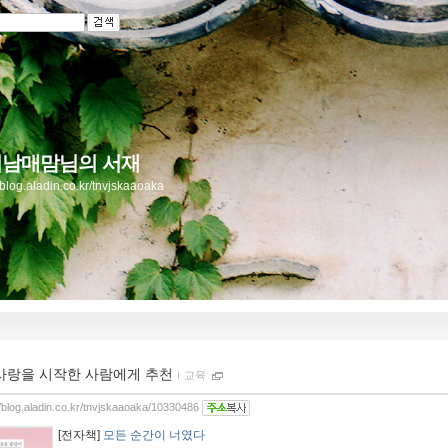
남매맘님의 서재
//blog.aladin.co.kr/tnvjskaaoaka
사랑을 시작한 사람에게 추천
ｌ
교육
//blog.aladin.co.kr/tnvjskaaoaka/10330486
[전자책]
모든 순간이 너였다