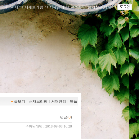
나의서재
ｌ
서재브리핑
ｌ
서재관리
ｌ
글쓰기
ｌ
즐겨찾는 서재
ｌ
글보기
ｌ
서재브리핑
ｌ
서재관리
ｌ
북플
댓글(
0
)
수퍼남매맘
l 2018-09-08 16:28