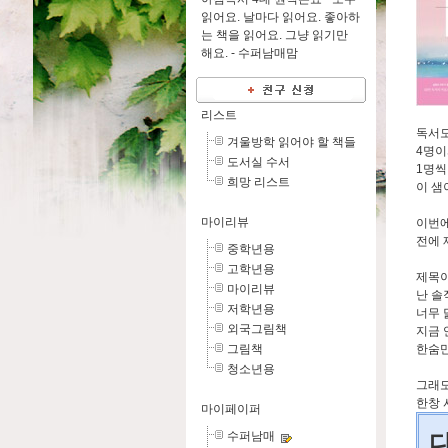
읽어요. 날마다 읽어요. 좋아하
는 책을 읽어요. 그냥 읽기만
해요. -
수퍼남매맘
리스트
독서모
겨울방학 읽어야 할 책들
4명이
도서실 수서
1명씩
희망 리스트
이 샘
마이리뷰
이번에
전에 
중학년용
고학년용
제목이
마이리뷰
난 솔
저학년용
너무 
외국그림책
지금 
그림책
한숨만
청소년용
그래도
한창 
마이페이퍼
수퍼남매