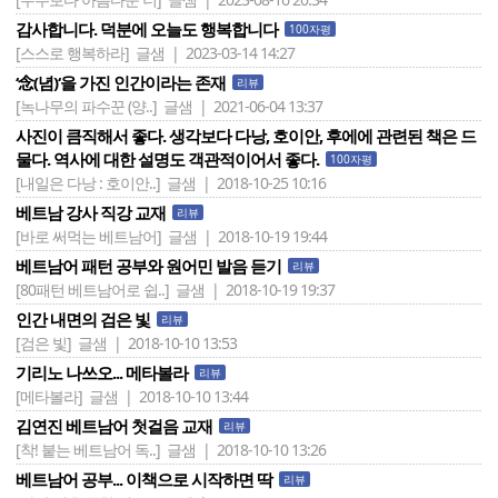
감사합니다. 덕분에 오늘도 행복합니다
100자평
[스스로 행복하라]
글샘 | 2023-03-14 14:27
‘念(념)‘을 가진 인간이라는 존재
리뷰
[녹나무의 파수꾼 (양..]
글샘 | 2021-06-04 13:37
사진이 큼직해서 좋다. 생각보다 다낭, 호이안, 후에에 관련된 책은 드
물다. 역사에 대한 설명도 객관적이어서 좋다.
100자평
[내일은 다낭 : 호이안..]
글샘 | 2018-10-25 10:16
베트남 강사 직강 교재
리뷰
[바로 써먹는 베트남어]
글샘 | 2018-10-19 19:44
베트남어 패턴 공부와 원어민 발음 듣기
리뷰
[80패턴 베트남어로 쉽..]
글샘 | 2018-10-19 19:37
인간 내면의 검은 빛
리뷰
[검은 빛]
글샘 | 2018-10-10 13:53
기리노 나쓰오... 메타볼라
리뷰
[메타볼라]
글샘 | 2018-10-10 13:44
김연진 베트남어 첫걸음 교재
리뷰
[착! 붙는 베트남어 독..]
글샘 | 2018-10-10 13:26
베트남어 공부... 이책으로 시작하면 딱
리뷰