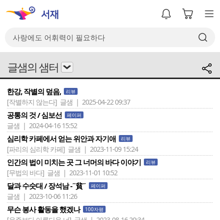
글샘의 샘터
한강, 작별의 덮음,
리뷰
[작별하지 않는다]
글샘 | 2025-04-22 09:37
공통의 것 / 심보선
페이퍼
글샘 | 2024-04-16 15:52
심리학 카페에서 얻는 위안과 자기애
리뷰
[파리의 심리학 카페]
글샘 | 2023-11-09 15:24
인간의 법이 미치는 곳 그 너머의 바다 이야기
리뷰
[무법의 바다]
글샘 | 2023-11-01 10:52
달과 수숫대 / 장석남 -˝貧˝
페이퍼
글샘 | 2023-10-06 11:26
무슨 봉사 활동을 했겠나
100자평
[우주보다 아름다운 너]
글샘 | 2023-08-16 20:34