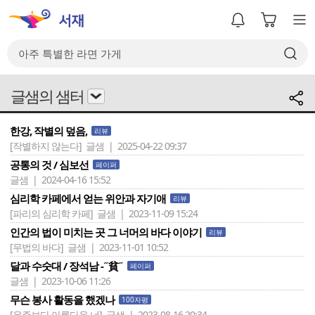
글샘의 샘터
한강, 작별의 덮음,
리뷰
[작별하지 않는다]
글샘 | 2025-04-22 09:37
공통의 것 / 심보선
페이퍼
글샘 | 2024-04-16 15:52
심리학 카페에서 얻는 위안과 자기애
리뷰
[파리의 심리학 카페]
글샘 | 2023-11-09 15:24
인간의 법이 미치는 곳 그 너머의 바다 이야기
리뷰
[무법의 바다]
글샘 | 2023-11-01 10:52
달과 수숫대 / 장석남 -˝貧˝
페이퍼
글샘 | 2023-10-06 11:26
무슨 봉사 활동을 했겠나
100자평
[우주보다 아름다운 너]
글샘 | 2023-08-16 20:34