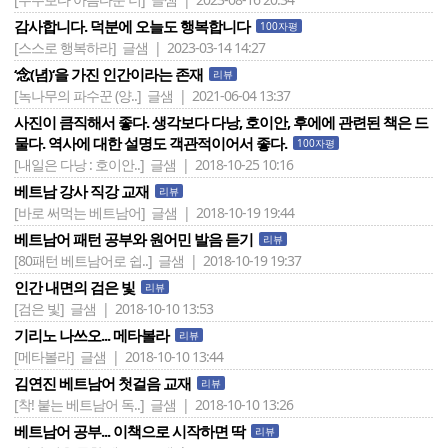
감사합니다. 덕분에 오늘도 행복합니다
100자평
[스스로 행복하라]
글샘 | 2023-03-14 14:27
‘念(념)‘을 가진 인간이라는 존재
리뷰
[녹나무의 파수꾼 (양..]
글샘 | 2021-06-04 13:37
사진이 큼직해서 좋다. 생각보다 다낭, 호이안, 후에에 관련된 책은 드
물다. 역사에 대한 설명도 객관적이어서 좋다.
100자평
[내일은 다낭 : 호이안..]
글샘 | 2018-10-25 10:16
베트남 강사 직강 교재
리뷰
[바로 써먹는 베트남어]
글샘 | 2018-10-19 19:44
베트남어 패턴 공부와 원어민 발음 듣기
리뷰
[80패턴 베트남어로 쉽..]
글샘 | 2018-10-19 19:37
인간 내면의 검은 빛
리뷰
[검은 빛]
글샘 | 2018-10-10 13:53
기리노 나쓰오... 메타볼라
리뷰
[메타볼라]
글샘 | 2018-10-10 13:44
김연진 베트남어 첫걸음 교재
리뷰
[착! 붙는 베트남어 독..]
글샘 | 2018-10-10 13:26
베트남어 공부... 이책으로 시작하면 딱
리뷰