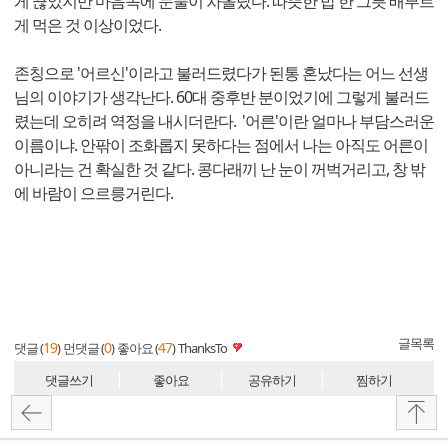
게 끊었지만 마음속에 눈물이 차올랐다. 따뜻한 밥 한 그릇 배부르
게 먹은 것 이상이었다.
존칭으로 '어르신'이라고 불러드렸다가 된통 혼났다는 어느 선생
님의 이야기가 생각난다. 60대 중후반 분이었기에 그렇게 불러드
렸는데 오히려 역정을 내시더란다. '어른'이란 얼마나 부담스러운
이름이냐. 안팎이 조화롭지 못하다는 점에서 나는 아직도 어른이
아니라는 건 확실한 것 같다. 콩다래끼 난 눈이 꺼벅거리고, 창 밖
에 바람이 으르릉거린다.
글목록
19
0
47
댓글 (
)
먼댓글 (
)
좋아요 (
)
ThanksTo
댓글쓰기
좋아요
공유하기
찜하기