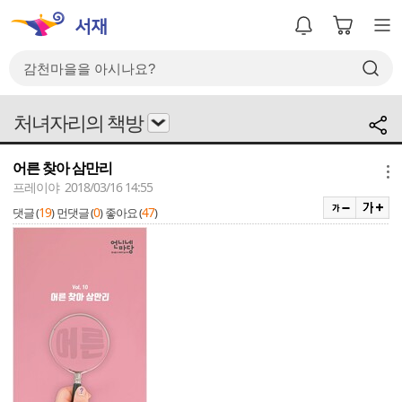
처녀자리의 책방
어른 찾아 삼만리
메뉴
프레이야 2018/03/16 14:55
19
0
47
댓글 (
)
먼댓글 (
)
좋아요 (
)