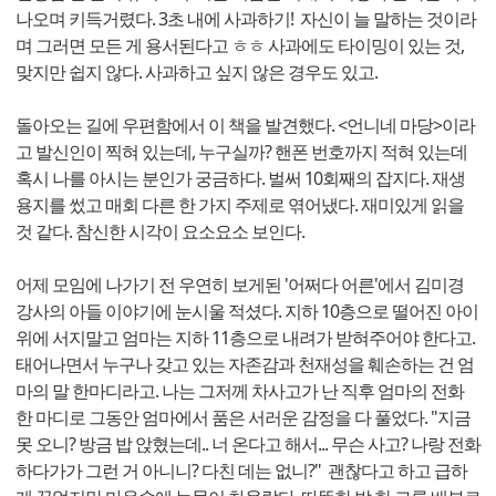
나오며 키득거렸다. 3초 내에 사과하기! 자신이 늘 말하는 것이라
며 그러면 모든 게 용서된다고 ㅎㅎ 사과에도 타이밍이 있는 것,
맞지만 쉽지 않다. 사과하고 싶지 않은 경우도 있고.
돌아오는 길에 우편함에서 이 책을 발견했다. <언니네 마당>이라
고 발신인이 찍혀 있는데, 누구실까? 핸폰 번호까지 적혀 있는데
혹시 나를 아시는 분인가 궁금하다. 벌써 10회째의 잡지다. 재생
용지를 썼고 매회 다른 한 가지 주제로 엮어냈다. 재미있게 읽을
것 같다. 참신한 시각이 요소요소 보인다.
어제 모임에 나가기 전 우연히 보게된 '어쩌다 어른'에서 김미경
강사의 아들 이야기에 눈시울 적셨다. 지하 10층으로 떨어진 아이
위에 서지말고 엄마는 지하 11층으로 내려가 받혀주어야 한다고.
태어나면서 누구나 갖고 있는 자존감과 천재성을 훼손하는 건 엄
마의 말 한마디라고. 나는 그저께 차사고가 난 직후 엄마의 전화
한 마디로 그동안 엄마에서 품은 서러운 감정을 다 풀었다. "지금
못 오니? 방금 밥 앉혔는데.. 너 온다고 해서... 무슨 사고? 나랑 전화
하다가가 그런 거 아니니? 다친 데는 없니?" 괜찮다고 하고 급하