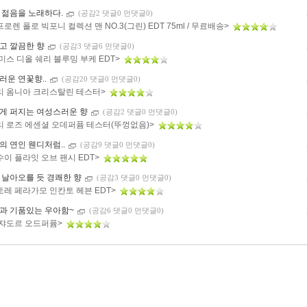
 젊음을 노래하다.
(공감2 댓글0 먼댓글0)
로렌 폴로 빅포니 컬렉션 맨 NO.3(그린) EDT 75ml / 무료배송>
고 깔끔한 향
(공감3 댓글6 먼댓글0)
미스 디올 쉐리 블루밍 부케 EDT>
러운 연꽃향..
(공감20 댓글0 먼댓글0)
리 옴니아 크리스탈린 테스터>
게 퍼지는 여성스러운 향
(공감2 댓글0 먼댓글0)
리 로즈 에센셜 오데퍼퓸 테스터(뚜껑없음)>
의 연인 웬디처럼..
(공감9 댓글0 먼댓글0)
이 플라잇 오브 팬시 EDT>
 날아오를 듯 경쾌한 향
(공감3 댓글0 먼댓글0)
토레 페라가모 인칸토 헤븐 EDT>
과 기품있는 우아함~
(공감6 댓글0 먼댓글0)
 쟈도르 오드퍼퓸>