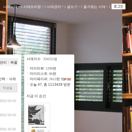
나의서재
ｌ
서재브리핑
ｌ
서재관리
ｌ
글쓰기
ｌ
즐겨찾는 서재
ｌ
서재지수
: 334252점
관리
ｌ
북플
마이리뷰:
편
1290
마이리스트:
편
86
선택
ｌ
삭제
마이페이퍼:
편
2612
오늘 47, 총 1113429 방문
작성일
지금 이 순간
2012-03-02
2012-03-02
2011-10-05