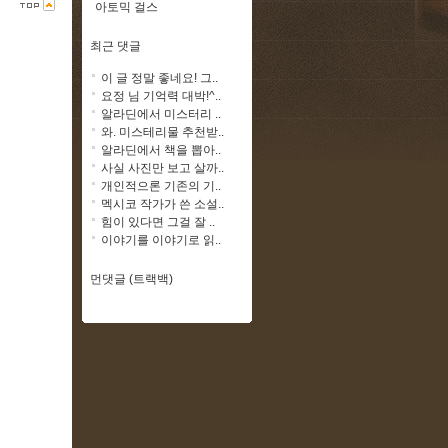
아토믹 걸스
최근 댓글
이 글 정말 좋네요! 그..
요정 님 기억력 대박!^..
알라딘에서 미스터리 ..
와. 미스테리물 추천받..
알라딘에서 책을 뽑아..
사실 사진만 보고 살까..
개인적으론 기존의 기..
멕시코 작가가 쓴 소설..
힘이 있다면 그걸 잘 ..
이야기를 이야기로 읽..
먼댓글 (트랙백)