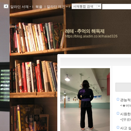
알라딘 서재
ｌ
북플
ｌ
알라딘 메인
ｌ
서재통합 검색
레테 - 추억의 해독제
https://blog.aladin.co.kr/naiad326
관능적
<★버버
시원한
<[무료
사고 싶