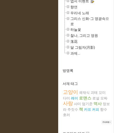
엽서 이벤트
향연
우리네 노래
그리스 신화-그 영광속으
로
하늘꽃
찰나, 그리고 영원
落花
달 그림자(月影)
과제...
방명록
서재 태그
고양이
곽재식
괴테
꼬미
로맨스
다미
레이
로설
모짜
사랑
역사
샤미
엄기준
정보
책
라
주짓수
카프
커피
향수
호러