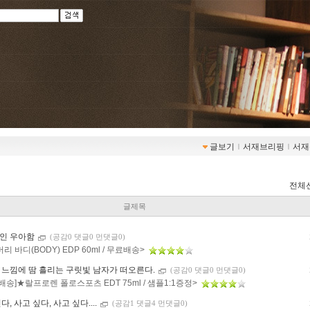
글보기
ｌ
서재브리핑
ｌ
서재
전체
글제목
인 우아함
(공감0 댓글0 먼댓글0)
리 바디(BODY) EDP 60ml / 무료배송>
 느낌에 땀 흘리는 구릿빛 남자가 떠오른다.
(공감0 댓글0 먼댓글0)
배송]★랄프로렌 폴로스포츠 EDT 75ml / 샘플1:1증정>
다, 사고 싶다, 사고 싶다....
(공감1 댓글4 먼댓글0)