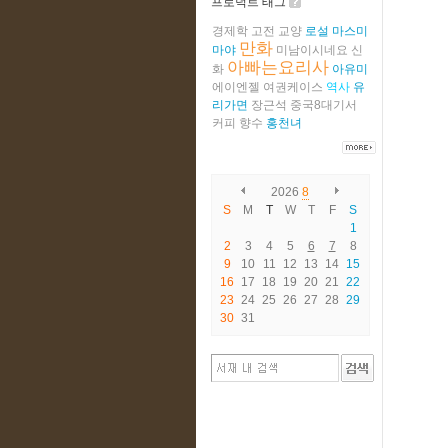
프로덕트 태그
경제학
고전
교양
로설
마스미
만화
마야
미남이시네요
신
아빠는요리사
화
아유미
에이엔젤
여권케이스
역사
유
리가면
장근석
중국8대기서
커피
향수
홍천녀
2026
8
S
M
T
W
T
F
S
1
2
3
4
5
6
7
8
9
10
11
12
13
14
15
16
17
18
19
20
21
22
23
24
25
26
27
28
29
30
31