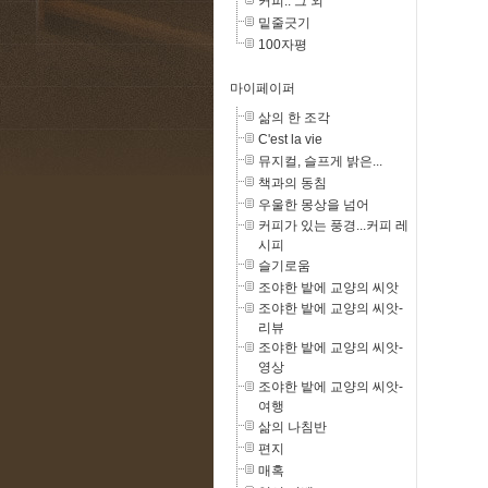
커피.. 그 외
밑줄긋기
100자평
마이페이퍼
삶의 한 조각
C'est la vie
뮤지컬, 슬프게 밝은...
책과의 동침
우울한 몽상을 넘어
커피가 있는 풍경...커피 레
시피
슬기로움
조야한 밭에 교양의 씨앗
조야한 밭에 교양의 씨앗-
리뷰
조야한 밭에 교양의 씨앗-
영상
조야한 밭에 교양의 씨앗-
여행
삶의 나침반
편지
매혹