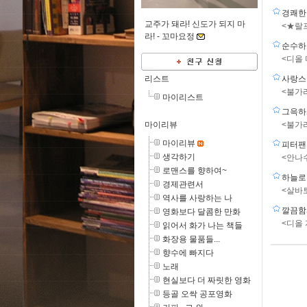
경쾌한
교주가 돼라! 신도가 되지 마
<★랄프
라! -
꼬마요정
순수하
<디올 
리스트
사랑스
<불가
마이리스트
그윽하
마이리뷰
<불가
마이리뷰
피터팬
생각하기
<안나수
로맨스를 향하여~
하늘로
경제관련서
<살바
역사를 사랑하는 나
깔끔함
영화보다 달콤한 만화
<디올
읽어서 화가 나는 책들
화장용 물품들...
향수에 빠지다
노래
현실보다 더 짜릿한 영화
등골 오싹 공포영화