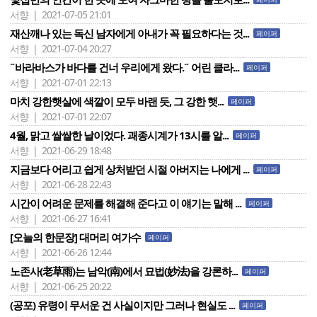
서향 | 2021-07-05 21:01
재산깨나 있는 독신 남자에게 아내가 꼭 필요하다는 것...
페이퍼
서향 | 2021-07-04 20:27
˝바라바스가 바다를 건너 우리에게 왔다.˝ 어린 클라...
페이퍼
서향 | 2021-07-01 22:13
마치 강한햇살에 색깔이 모두 바랜 듯, 그 강한 햇...
페이퍼
서향 | 2021-07-01 22:07
4월, 맑고 쌀쌀한 날이었다. 괘종시계가 13시를 알...
페이퍼
서향 | 2021-06-29 18:48
지금보다 어리고 쉽게 상처받던 시절 아버지는 나에게 ...
페이퍼
서향 | 2021-06-28 22:43
시간이 어려운 문제를 해결해 준다고 이 얘기는 말해 ...
페이퍼
서향 | 2021-06-27 16:41
[오늘의 한문장] 대머리 여가수
페이퍼
서향 | 2021-06-26 12:44
노존사(老草雨)는 남악(南)에서 묘법(妙法)을 강론하...
페이퍼
서향 | 2021-06-25 20:22
(공포) 유령이 무서운 건 사실이지만 그러나 현실도 ...
페이퍼