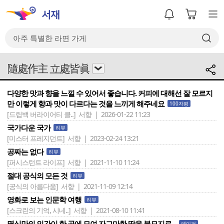
隨處作主 立處皆眞
다양한 맛과 향을 느낄 수 있어서 좋습니다. 커피에 대해선 잘 모르지
만 이렇게 향과 맛이 다르다는 것을 느끼게 해주네요
100자평
[드립백 버라이어티 클..]
서향 | 2026-01-22 11:23
국가다운 국가
리뷰
[미스터 프레지던트]
서향 | 2023-02-24 13:21
공짜는 없다
리뷰
[퍼시스턴트 라이프]
서향 | 2021-11-10 11:24
절대 공식의 모든 것
리뷰
[공식의 아름다움]
서향 | 2021-11-09 12:14
영화로 보는 인문학 여행
리뷰
[스크린의 기억, 시네..]
서향 | 2021-08-10 11:41
몇십만의 인간이 한 곳에 모여 자그마한 땅을 불모지로...
페이퍼