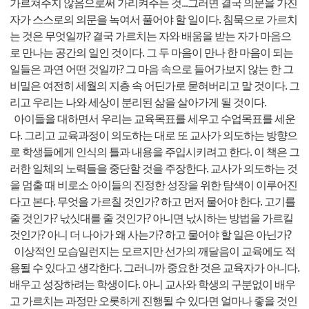
가르쳐주지 않음으로써 가리켜주는 것...그러면 결국 의문을 가진
자가 스스로의 의문을 녹여서 풀어야 할 일이다. 침묵으로 가르치
는 것은 무엇일까? 결국 가르치는 자와 배움을 받는 자가 마음으
로 만나는 공간의 일인 것이다. 그 두 마음이 만나 한 마음이 되는
일들은 과연 어떤 것일까? 그 마음 속으로 들어가보지 않는 한 그
비밀은 여전히 세월의 지층 속 어딘가로 묻혀버리고 말 것이다. 그
리고 우리는 나와 세상이 분리된 삶을 살아가게 될 것이다.
아이들을 대하면서 우리는 교육목표를 세우고 수업목표를 세운
다. 그리고 교육과정이 의도하는 대로 또 교사가 의도하는 방향으
로 학생들에게 인식의 틀과 내용을 주입시키려고 한다. 이 책은 그
러한 일체의 노력들을 중단할 것을 주장한다. 교사가 의도하는 것
을 멈출 때 비로소 아이들의 진정한 성장을 위한 탐색이 이루어진
다고 본다. 무엇을 가르칠 것인가? 하고 먼저 물어야 한다. 고기를
줄 것인가? 낛싯대를 줄 것인가? 아니면 낛시하는 방법을 가르킬
것인가? 아니 더 나아가 왜 사는가? 하고 물어야 할 일은 아닌가?
이상적인 모습일런지는 모르지만 선가의 깨달음이 교육에도 적
용될 수 있다고 생각한다. 그러니까 중요한 것은 교육자가 아니다.
배우고 성장하려는 학생이다. 아니 교사와 학생의 구분없이 배우
고 가르치는 과정만 오롯하게 진행될 수 있다면 얼마나 좋을 것인