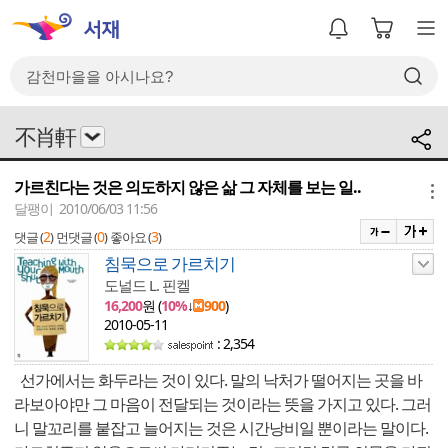
不肖軒
가르친다는 것은 의도하지 않은 삶 그 자체를 보는 일..
메뉴
달팽이 2010/06/03 11:56
2
0
3
댓글 (
)
먼댓글 (
)
좋아요 (
)
침묵으로 가르치기
도널드 L. 핀켈
16,200
원 (
10%
↓
900
)
2010-05-11
: 2,354
선가에서는 화두라는 것이 있다. 말의 낙처가 떨어지는 곳을 바
라보아야만 그 마음이 전달되는 것이라는 뜻을 가지고 있다. 그러
니 말꼬리를 붙잡고 늘어지는 것은 시간낭비일 뿐이라는 말이다.