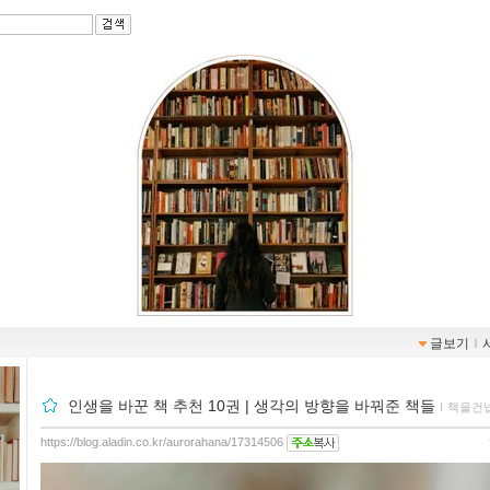
글보기
ｌ
인생을 바꾼 책 추천 10권 | 생각의 방향을 바꿔준 책들
ｌ
책을건
https://blog.aladin.co.kr/aurorahana/17314506