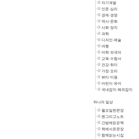
자기계발
인문·심리
경제·경영
역사·문화
사회·정치
과학
디자인·예술
여행
어학·외국어
교육·수험서
건강·취미
가정·요리
뷰티·미용
어린이·유아
국내잡지·해외잡지
하나의 일상
월요일한문장
펜그리고노트
간밤에읽은책
책에서온문장
함께읽는시집