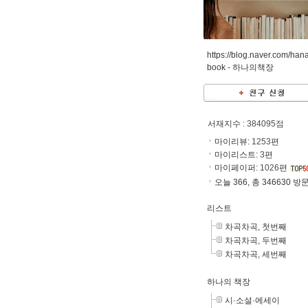
https://blog.naver.com/han
book -
하나의책장
서재지수
: 384095점
마이리뷰:
1253
편
마이리스트:
3
편
마이페이퍼:
1026
편
오늘 366, 총 346630 방
리스트
차곡차곡, 첫번째
차곡차곡, 두번째
차곡차곡, 세번째
하나의 책장
시·소설·에세이