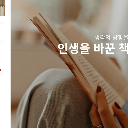
ain
문