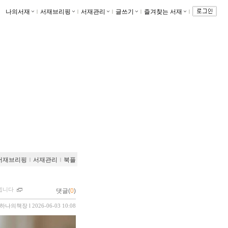
나의서재
ｌ
서재브리핑
ｌ
서재관리
ｌ
글쓰기
ｌ
즐겨찾는 서재
ｌ
서재브리핑
ｌ
서재관리
ｌ
북플
넵니다
댓글(
0
)
하나의책장
l 2026-06-03 10:08