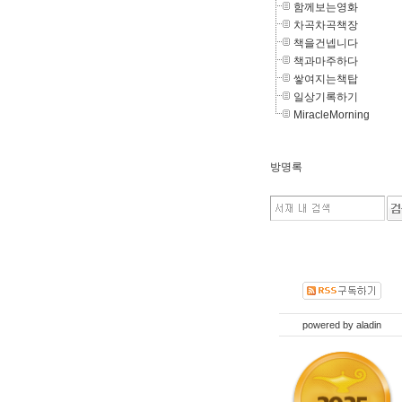
함께보는영화
차곡차곡책장
책을건넵니다
책과마주하다
쌓여지는책탑
일상기록하기
MiracleMorning
방명록
powered by
aladin