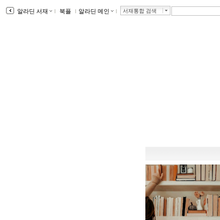
알라딘 서재
ｌ
북플
ｌ
알라딘 메인
ｌ
서재통합 검색