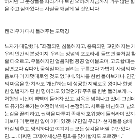
하지만 그 문장들을 따라가다 보면 오히려 지금까지 너무 많은 힘
을 주고 살아왔다는 사실을 깨닫게 될 것입니다.
켄 리우가 다시 들려주는 도덕경
노자가 대답했다. "좌절되면 침울해지고, 충족되면 교만해지는 게
우리 인간의 본성이지. 우리는 정념의 포로라네. 들뜨면 불처럼 활
활 타오르고, 우울해지면 얼음처럼 꽁꽁 얼어붙으며, 고요할 때는
심연보다 깊다가, 움직일 때는 달리는 구름보다 가볍지. 사람의 마
음보다 더 제멋대로인 것도 없다네. 역사를 한번 돌아보게나. 인간
의 마음을 한 치라도 '개선'하는 데 성공한 지혜로운 왕이나 현명
한 입법자가 단 한 명이라도 있었던가? 주위를 한번 둘러보게나.
처형된 시신이 빽빽이 들어차 있고, 감옥은 넘쳐나고 있네. 그런데
도 유가와 묵가는 여전히 밖에서 논쟁하고, 서로를 비난하고, 남의
눈길을 끌려 하고, 권력을 다투며 족쇄와 호위병에 둘러싸여 있지.
이보다 더 뻔뻔한 일이 어디 있겠나? 만일 우리가 현자들을 숭배
하길 멈추고, 영리하다고 여겨지는 모든 생각을 버릴 수만 있다
면…… 어쩌면 그제야 세상은 평화를 맞이할지도 모르겠네."