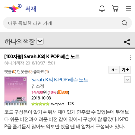
하나의책장
[100자평] Sarah.K의 K-POP 레슨 노트
메뉴
하나의책장 2018/10/07 15:01
0
0
4
댓글 (
)
먼댓글 (
)
좋아요 (
)
Sarah.K의 K-POP 레슨 노트
김소정
14,400
원 (
10%
↓
800
)
2018-10-08
: 123
코드 구성음이 알기 쉬워서 재미있게 연주할 수 있었는데 무엇보
다 쉬운 버전과 어려운 버전 같이 있어서 구성이 참 좋았다. K-PO
P을 즐겨듣지 않아도 악보만 봤을 땐 꽤 알차게 구성되어 있다.