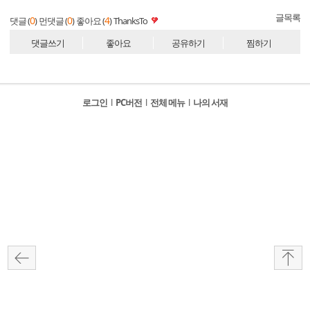
글목록
0
0
4
댓글 (
)
먼댓글 (
)
좋아요 (
)
ThanksTo
댓글쓰기
좋아요
공유하기
찜하기
로그인
l
PC버전
l
전체 메뉴
l
나의 서재