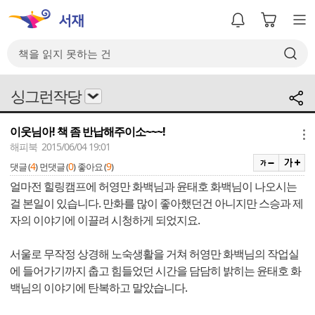
싱그런작당
이웃님아! 책 좀 반납해주이소~~~!
메뉴
해피북 2015/06/04 19:01
4
0
9
댓글 (
)
먼댓글 (
)
좋아요 (
)
얼마전 힐링캠프에 허영만 화백님과 윤태호 화백님이 나오시는
걸 본일이 있습니다. 만화를 많이 좋아했던건 아니지만 스승과 제
자의 이야기에 이끌려 시청하게 되었지요.
서울로 무작정 상경해 노숙생활을 거쳐 허영만 화백님의 작업실
에 들어가기까지 춥고 힘들었던 시간을 담담히 밝히는 윤태호 화
백님의 이야기에 탄복하고 말았습니다.