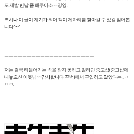
도 제발 반납 좀 해주이소~~잉잉!
혹시나 이 글이 계기가 되어 책이 제자리를 찾아갈 수 있길 빌어봅
니다^~^
ㅡㅡㅡㅡㅡㅡㅡㅡㅡㅡㅡㅡㅡㅡㅡㅡㅡㅡㅡㅡ
저는 결국 타들어가는 속을 참지 못하고 알라딘 중고샵(중고샵에
내놓으신 이웃님~~감사합니다 꾸벅)에서 구입하고 말았다는...ㅋ
ㅂㅋ.