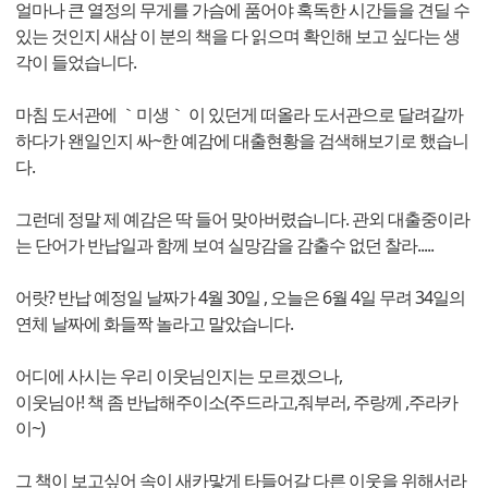
얼마나 큰 열정의 무게를 가슴에 품어야 혹독한 시간들을 견딜 수
있는 것인지 새삼 이 분의 책을 다 읽으며 확인해 보고 싶다는 생
각이 들었습니다.
마침 도서관에 ｀미생｀ 이 있던게 떠올라 도서관으로 달려갈까
하다가 왠일인지 싸~한 예감에 대출현황을 검색해보기로 했습니
다.
그런데 정말 제 예감은 딱 들어 맞아버렸습니다. 관외 대출중이라
는 단어가 반납일과 함께 보여 실망감을 감출수 없던 찰라.....
어랏? 반납 예정일 날짜가 4월 30일 , 오늘은 6월 4일 무려 34일의
연체 날짜에 화들짝 놀라고 말았습니다.
어디에 사시는 우리 이웃님인지는 모르겠으나,
이웃님아! 책 좀 반납해주이소(주드라고,줘부러, 주랑께 ,주라카
이~)
그 책이 보고싶어 속이 새카맣게 타들어갈 다른 이웃을 위해서라