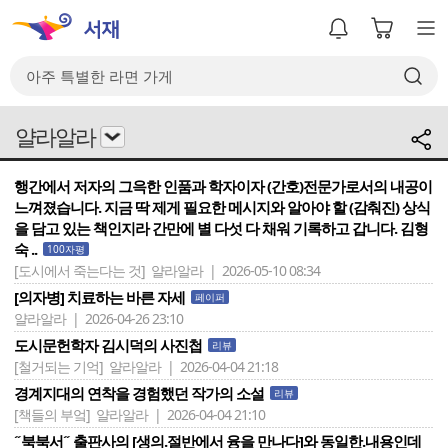
얄라알라
행간에서 저자의 그윽한 인품과 학자이자 (간호)전문가로서의 내공이
느껴졌습니다. 지금 딱 제게 필요한 메시지와 알아야 할 (감춰진) 상식
을 담고 있는 책인지라 간만에 별 다섯 다 채워 기록하고 갑니다. 김형
숙 ..
100자평
[도시에서 죽는다는 것]
얄라알라 | 2026-05-10 08:34
[의자병] 치료하는 바른 자세
페이퍼
얄라알라 | 2026-04-26 23:10
도시문헌학자 김시덕의 사진첩
리뷰
[철거되는 기억]
얄라알라 | 2026-04-04 21:18
경계지대의 연착을 경험했던 작가의 소설
리뷰
[책들의 부엌]
얄라알라 | 2026-04-04 21:10
˝북북서˝ 출판사의 [생의.절반에서 융을 만나다]와 동일한.내용인데