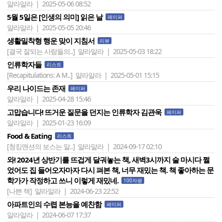
얄라알라 | 2025-05-06 08:52
5월 5일은 [인생의 의미] 읽은 날
페이퍼
얄라알라 | 2025-05-05 20:46
생활밀착형 행운 맞이 지침서
리뷰
[결국 잘되는 사람들의..]
얄라알라 | 2025-05-03 18:22
인류학자들
리스트
[Recapitulations: A M..]
얄라알라 | 2025-05-01 15:15
우리 나이드는 존재
페이퍼
얄라알라 | 2025-04-28 15:46
고맙습니다! 뜨거운 질문을 던지는 인류학자 김관욱
페이퍼
얄라알라 | 2025-01-23 16:09
Food & Eating
리스트
[청킹맨션의 보스는 알..]
얄라알라 | 2024-09-17 02:10
와! 2024년 상반기를 뜨겁게 달궈놓는 책, 새벽3시까지 술 마시다 쩔
었어도 집 들어오자마자 다시 펴본 책, 너무 재밌는 책. 책 좋아하는 문
학가가 작정하고 쓰니 이렇게 재밌네.
100자평
[나쁜 책]
얄라알라 | 2024-06-23 22:52
아파트인의 수렵 본능을 예찬함
페이퍼
얄라알라 | 2024-06-07 17:37