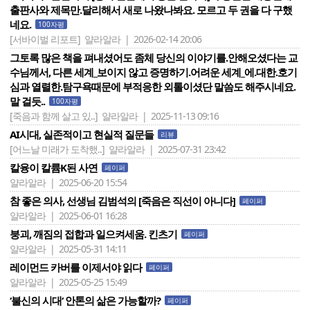
출판사와 제목만.달리해서 새로 나왔나봐요. 모르고 두 권을 다 구했
네요.
100자평
[서바이벌 리포트]
얄라알라 | 2026-02-14 20:06
그토록 많은 책을 펴내셨어도 좀체 당신의 이야기를.안해오셨다는 교
수님께서, 다른 세계_보이지 않고 증명하기.어려운 세계_에.대한.호기
심과 열렬한.탐구욕때문에 부적응한 외톨이셨단 말씀도 해주시네요.
말 걸듯..
100자평
[죽음과 함께 살고 있..]
얄라알라 | 2025-11-13 09:16
AI시대, 실존적이고 현실적 질문들
리뷰
[어느날 미래가 도착했..]
얄라알라 | 2025-07-31 23:42
칼융이 칼륨K된 사연
페이퍼
얄라알라 | 2025-06-20 15:54
참 좋은 의사, 선생님 김범석의 [죽음은 직선이 아니다]
페이퍼
얄라알라 | 2025-06-01 16:28
붕괴, 깨짐의 접합과 일으켜세움. 킨츠기
페이퍼
얄라알라 | 2025-05-31 14:11
레이먼드 카버를 이제서야 읽다
페이퍼
얄라알라 | 2025-05-25 15:49
‘불신의 시대‘ 안톤의 삶은 가능할까?
페이퍼