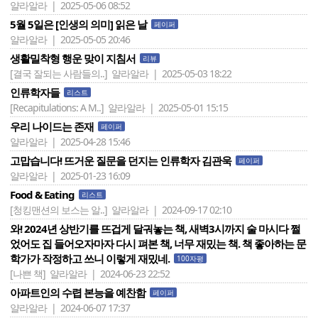
얄라알라 | 2025-05-06 08:52
5월 5일은 [인생의 의미] 읽은 날
페이퍼
얄라알라 | 2025-05-05 20:46
생활밀착형 행운 맞이 지침서
리뷰
[결국 잘되는 사람들의..]
얄라알라 | 2025-05-03 18:22
인류학자들
리스트
[Recapitulations: A M..]
얄라알라 | 2025-05-01 15:15
우리 나이드는 존재
페이퍼
얄라알라 | 2025-04-28 15:46
고맙습니다! 뜨거운 질문을 던지는 인류학자 김관욱
페이퍼
얄라알라 | 2025-01-23 16:09
Food & Eating
리스트
[청킹맨션의 보스는 알..]
얄라알라 | 2024-09-17 02:10
와! 2024년 상반기를 뜨겁게 달궈놓는 책, 새벽3시까지 술 마시다 쩔
었어도 집 들어오자마자 다시 펴본 책, 너무 재밌는 책. 책 좋아하는 문
학가가 작정하고 쓰니 이렇게 재밌네.
100자평
[나쁜 책]
얄라알라 | 2024-06-23 22:52
아파트인의 수렵 본능을 예찬함
페이퍼
얄라알라 | 2024-06-07 17:37