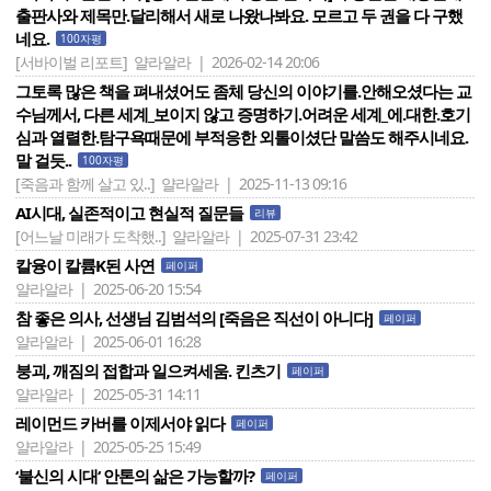
출판사와 제목만.달리해서 새로 나왔나봐요. 모르고 두 권을 다 구했
네요.
100자평
[서바이벌 리포트]
얄라알라 | 2026-02-14 20:06
그토록 많은 책을 펴내셨어도 좀체 당신의 이야기를.안해오셨다는 교
수님께서, 다른 세계_보이지 않고 증명하기.어려운 세계_에.대한.호기
심과 열렬한.탐구욕때문에 부적응한 외톨이셨단 말씀도 해주시네요.
말 걸듯..
100자평
[죽음과 함께 살고 있..]
얄라알라 | 2025-11-13 09:16
AI시대, 실존적이고 현실적 질문들
리뷰
[어느날 미래가 도착했..]
얄라알라 | 2025-07-31 23:42
칼융이 칼륨K된 사연
페이퍼
얄라알라 | 2025-06-20 15:54
참 좋은 의사, 선생님 김범석의 [죽음은 직선이 아니다]
페이퍼
얄라알라 | 2025-06-01 16:28
붕괴, 깨짐의 접합과 일으켜세움. 킨츠기
페이퍼
얄라알라 | 2025-05-31 14:11
레이먼드 카버를 이제서야 읽다
페이퍼
얄라알라 | 2025-05-25 15:49
‘불신의 시대‘ 안톤의 삶은 가능할까?
페이퍼