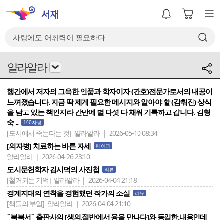
얄라알라
행간에서 저자의 그윽한 인품과 학자이자 (간호)전문가로서의 내공이
느껴졌습니다. 지금 딱 제게 필요한 메시지와 알아야 할 (감춰진) 상식
을 담고 있는 책인지라 간만에 별 다섯 다 채워 기록하고 갑니다. 김형
숙 ..
100자평
[도시에서 죽는다는 것]
얄라알라 | 2026-05-10 08:34
[의자병] 치료하는 바른 자세
페이퍼
얄라알라 | 2026-04-26 23:10
도시문헌학자 김시덕의 사진첩
리뷰
[철거되는 기억]
얄라알라 | 2026-04-04 21:18
경계지대의 연착을 경험했던 작가의 소설
리뷰
[책들의 부엌]
얄라알라 | 2026-04-04 21:10
˝북북서˝ 출판사의 [생의.절반에서 융을 만나다]와 동일한.내용인데