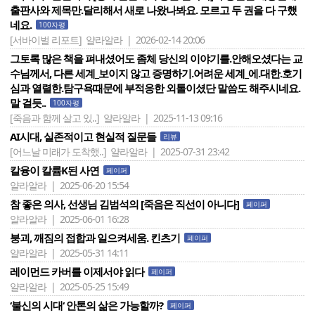
출판사와 제목만.달리해서 새로 나왔나봐요. 모르고 두 권을 다 구했
네요.
100자평
[서바이벌 리포트]
얄라알라 | 2026-02-14 20:06
그토록 많은 책을 펴내셨어도 좀체 당신의 이야기를.안해오셨다는 교
수님께서, 다른 세계_보이지 않고 증명하기.어려운 세계_에.대한.호기
심과 열렬한.탐구욕때문에 부적응한 외톨이셨단 말씀도 해주시네요.
말 걸듯..
100자평
[죽음과 함께 살고 있..]
얄라알라 | 2025-11-13 09:16
AI시대, 실존적이고 현실적 질문들
리뷰
[어느날 미래가 도착했..]
얄라알라 | 2025-07-31 23:42
칼융이 칼륨K된 사연
페이퍼
얄라알라 | 2025-06-20 15:54
참 좋은 의사, 선생님 김범석의 [죽음은 직선이 아니다]
페이퍼
얄라알라 | 2025-06-01 16:28
붕괴, 깨짐의 접합과 일으켜세움. 킨츠기
페이퍼
얄라알라 | 2025-05-31 14:11
레이먼드 카버를 이제서야 읽다
페이퍼
얄라알라 | 2025-05-25 15:49
‘불신의 시대‘ 안톤의 삶은 가능할까?
페이퍼