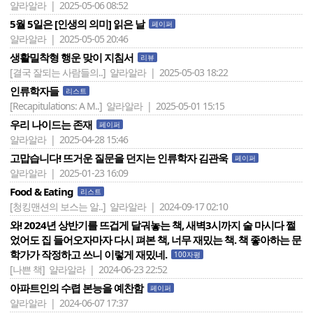
얄라알라 | 2025-05-06 08:52
5월 5일은 [인생의 의미] 읽은 날
페이퍼
얄라알라 | 2025-05-05 20:46
생활밀착형 행운 맞이 지침서
리뷰
[결국 잘되는 사람들의..]
얄라알라 | 2025-05-03 18:22
인류학자들
리스트
[Recapitulations: A M..]
얄라알라 | 2025-05-01 15:15
우리 나이드는 존재
페이퍼
얄라알라 | 2025-04-28 15:46
고맙습니다! 뜨거운 질문을 던지는 인류학자 김관욱
페이퍼
얄라알라 | 2025-01-23 16:09
Food & Eating
리스트
[청킹맨션의 보스는 알..]
얄라알라 | 2024-09-17 02:10
와! 2024년 상반기를 뜨겁게 달궈놓는 책, 새벽3시까지 술 마시다 쩔
었어도 집 들어오자마자 다시 펴본 책, 너무 재밌는 책. 책 좋아하는 문
학가가 작정하고 쓰니 이렇게 재밌네.
100자평
[나쁜 책]
얄라알라 | 2024-06-23 22:52
아파트인의 수렵 본능을 예찬함
페이퍼
얄라알라 | 2024-06-07 17:37