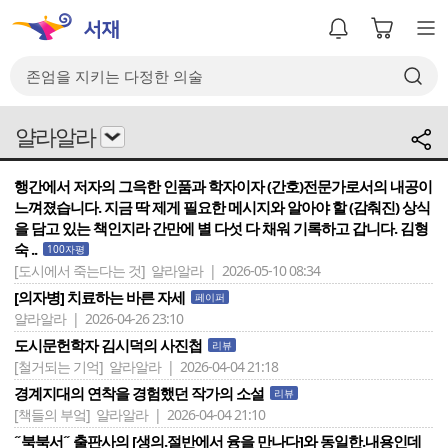
얄라알라
행간에서 저자의 그윽한 인품과 학자이자 (간호)전문가로서의 내공이
느껴졌습니다. 지금 딱 제게 필요한 메시지와 알아야 할 (감춰진) 상식
을 담고 있는 책인지라 간만에 별 다섯 다 채워 기록하고 갑니다. 김형
숙 ..
100자평
[도시에서 죽는다는 것]
얄라알라 | 2026-05-10 08:34
[의자병] 치료하는 바른 자세
페이퍼
얄라알라 | 2026-04-26 23:10
도시문헌학자 김시덕의 사진첩
리뷰
[철거되는 기억]
얄라알라 | 2026-04-04 21:18
경계지대의 연착을 경험했던 작가의 소설
리뷰
[책들의 부엌]
얄라알라 | 2026-04-04 21:10
˝북북서˝ 출판사의 [생의.절반에서 융을 만나다]와 동일한.내용인데