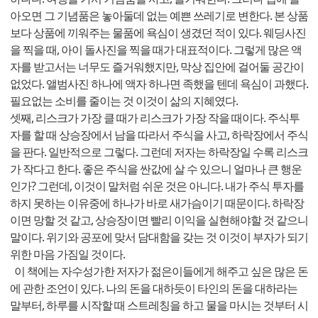
아오면 그 기념품은 놓아둘데 없는 예쁜 쓰레기로 변한다. 본 상품
보다 상품에 끼워주는 물품에 욕심이 생겼던 적이 있다. 웨딩사진
을 찍을 때, 아이 돌사진을 찍을 때가 대표적이다. 그렇게 많은 액
자를 받고서는 너무도 즐거워했지만, 막상 집안에 걸어둘 공간이
없었다. 앨범사진 하나에 액자 하나면 족했을 텐데 욕심이 과했다.
필요없는 소비를 줄이는 것 이것이 삶의 지혜였다.
셋째, 리스크가 가장 클 때가 리스크가 가장 작을 때이다. 주식투
자를 할 때 상승장에서 남을 따라서 주식을 사고, 하락장에서 주식
을 판다. 일반적으로 그렇다. 그런데 저자는 하락장일 수록 리스크
가 작다고 한다. 좋은 주식을 싼값에 살 수 있으니 얼마나 큰 행운
인가? 그런데, 이것이 말처럼 쉬운 것은 아니다. 내가 주식 투자를
하지 못하는 이유중에 하나가 바로 새가슴이기 때문이다. 하락장
이면 망할 것 같고, 상승장이면 빨리 이익을 실현해야할 것 같으니
말이다. 위기와 공포에 맞서 담대함을 갖는 것 이것이 부자가 되기
위한 마음 가짐일 것이다.
이 책에는 자수성가한 저자가 젊은이들에게 해주고 싶은 많은 돈
에 관한 조언이 있다. 나의 돈을 대하듯이 타인의 돈을 대하라는
말부터, 하루를 시작할 때 스트레칭을 하고 물을 마시는 것부터 시