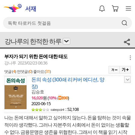
강나루의 한적한 하루
부자가 되기 위한 돈에 대한 태도
메뉴
강나루 2023/02/23 06:36
4
0
31
댓글 (
)
먼댓글 (
)
좋아요 (
)
돈의 속성 (300쇄 리커버 에디션, 양
장)
김승호
16,020
원 (
10%
↓
890
)
2020-06-15
: 52,108
나는 돈에 대해서 말하고 싶어하지 않는다. 돈을 탐하는 것이 속물
적이라 생각했다. 그러나 자본주의 사회에서 돈이 없이는 생활할
수 없다. 금융문맹은 생존을 위협한다. 그래서 이 책을 읽기 시작