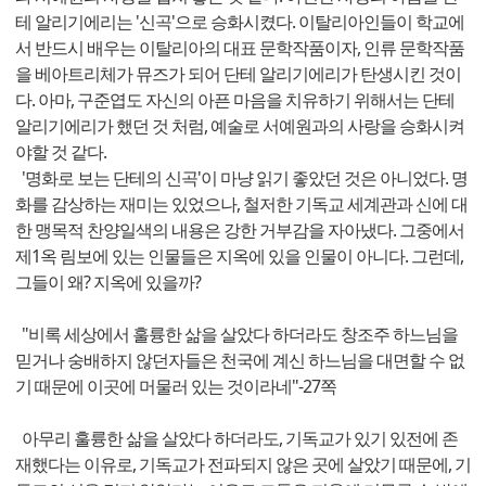
테 알리기에리는 '신곡'으로 승화시켰다. 이탈리아인들이 학교에
서 반드시 배우는 이탈리아의 대표 문학작품이자, 인류 문학작품
을 베아트리체가 뮤즈가 되어 단테 알리기에리가 탄생시킨 것이
다. 아마, 구준엽도 자신의 아픈 마음을 치유하기 위해서는 단테
알리기에리가 했던 것 처럼, 예술로 서예원과의 사랑을 승화시켜
야할 것 같다.
'명화로 보는 단테의 신곡'이 마냥 읽기 좋았던 것은 아니었다. 명
화를 감상하는 재미는 있었으나, 철저한 기독교 세계관과 신에 대
한 맹목적 찬양일색의 내용은 강한 거부감을 자아냈다. 그중에서
제1옥 림보에 있는 인물들은 지옥에 있을 인물이 아니다. 그런데,
그들이 왜? 지옥에 있을까?
"비록 세상에서 훌륭한 삶을 살았다 하더라도 창조주 하느님을
믿거나 숭배하지 않던자들은 천국에 계신 하느님을 대면할 수 없
기 때문에 이곳에 머물러 있는 것이라네"-27쪽
아무리 훌륭한 삶을 살았다 하더라도, 기독교가 있기 있전에 존
재했다는 이유로, 기독교가 전파되지 않은 곳에 살았기 때문에, 기