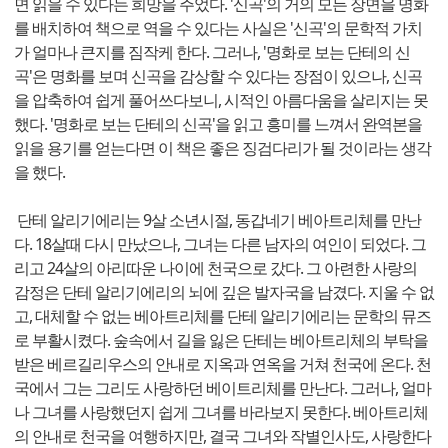
면 읽을 수 있다는 희망을 주었다. '신곡'의 거의 모든 장면을 명화
를 배치하여 책으로 역을 수 있다는 사실은 '신곡'의 문학적 가치
가 얼마나 큰지를 짐작케 한다. 그러나, '명화로 보는 단테의 신
곡'은 명화를 보며 신곡을 감상할 수 있다는 장점이 있으나, 신곡
을 압축하여 쉽게 풀어쓰다보니, 시적인 아름다움을 살리지는 못
했다. '명화로 보는 단테의 신곡'을 읽고 흥미를 느껴서 완역본을
읽을 용기를 얻는다면 이 책은 좋은 징검다리가 될 것이라는 생각
을 했다.
단테 알리기에리는 9살 소년시절, 동갑네기 베아트리체를 만난
다. 18살때 다시 만났으나, 그녀는 다른 남자의 여인이 되었다. 그
리고 24살의 아리따운 나이에 천국으로 갔다. 그 아련한 사랑의
감정은 단테 알리기에리의 뇌에 깊은 발자국을 남겼다. 지울 수 없
고, 대체할 수 없는 베아트리체를 단테 알리기에리는 문학의 뮤즈
로 부활시켰다. 숲속에서 길을 잃은 단테는 베아트리체의 부탁을
받은 베르길리우스의 안내로 지옥과 연옥을 거쳐 천국에 온다. 천
국에서 그는 그리도 사랑하던 베이트리체를 만난다. 그러나, 얼마
나 그녀를 사랑했던지 쉽게 그녀를 바라보지 못한다. 베아트리체
의 안내로 천국을 여행하지만, 결국 그녀와 작별인사도, 사랑한다