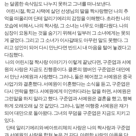
는 달콤한 속삭임도 나누지 못하고 그녀를 떠나보낸다.
어린시절, 학교 사택에 살던 선생님의 딸을 짝사랑했던 나의 추
억을 떠올리며 단테 알리기에리의 감정을 이해했다. 초라한 나의
모습에 비해서, 나의 짝사랑, 그 소녀는 너무도 아름다웠다. 나의
심장이 요동치는 것을 숨기기 위해서 일부러 그 소녀에게는 못되
게 굴었다. 그리고 그 소녀가 이사갈때도 아무런 말도 못했다. 그
리고 성인이 되어 다시 만난다면 반드시 내 마음을 털어 놓겠다고
다짐했다.
나의 어린시절 짝사랑 이야기가 이렇게 끝났다면, 구준엽과 서예
원의 사랑은 지금도 진행중이다. 클론의 맴버인 구준엽은 대만에
서 만난 서예원과 사랑했다. 그러나, 둘은 헤어졌고 서예원은 중국
사업가와 결혼했다. 서예원이 이혼했다는 소식을 듣고, 구준엽은
다시 연락을 했다. 서예원에게 미안하다라는 말을 하면, 서예원은
그런말을 하지 말라고 했다. 구준엽과 서예원은 결혼을 했고, 행복
하게 오래오래 살 것 같았다. 그러나, 일본 여행중 서예원은 재가
되어 대만으로 돌아왔다. 그녀의 무덤을 구준엽은 지금도 지키고
있다.
단테 알리기에리와 베아트리체의 사랑은 나의 짝사랑과 구준엽
과 서예원의 사랑을 합쳐 놓은 것 같다. 아련한 사랑의 아픔을 단