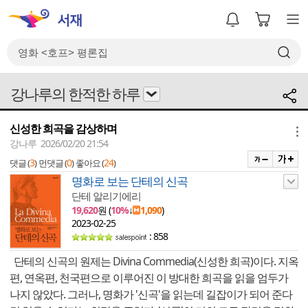
강나루의 한적한 하루
신성한 희곡을 감상하며
메뉴
강나루 2026/02/20 21:54
3
0
24
댓글 (
)
먼댓글 (
)
좋아요 (
)
명화로 보는 단테의 신곡
단테 알리기에리
19,620
원 (
10%
↓
1,090
)
2023-02-25
: 858
단테의 신곡의 원제는
Divina Commedia
(신성한 희곡)이다. 지옥
편, 연옥편, 천국편으로 이루어진 이 방대한 희곡을 읽을 엄두가
나지 않았다. 그러나, 명화가 '신곡'을 읽는데 길잡이가 되어 준다