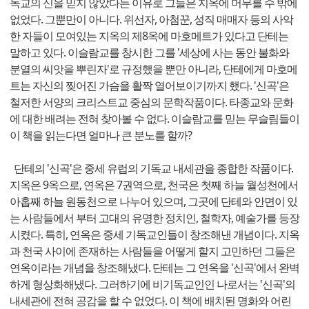
독교의 신을 믿지 않았다는 이유로 그들은 지옥에 머무를 수 밖에
없었다. 그뿐만이 아니다. 위선자, 아첨꾼, 성직 매매자 등의 사악
한 자들이 모여있는 지옥의 제8옥에 마호메트가 있다고 단테는
말하고 있다. 이슬람교를 창시한 그를 '세상에 사는 동안 불화와
분열의 씨앗을 뿌린자'로 규정했을 뿐만 아니라, 단테에게 마호메
트는 자신의 찢어진 가슴을 활짝 열어보이기까지 했다. '신곡'은
철저한 서양의 크리스트교 중심의 문학작품이다. 타종교와 문화
에 대한 배려는 전혀 찾아볼 수 없다. 이슬람교를 믿는 무슬림들이
이 책을 읽는다면 얼마나 큰 분노를 할까?
단테의 '신곡'은 중세 유럽의 기독교 내세관을 종합한 작품이다.
지옥은 9옥으로, 연옥은 7권역으로, 천국은 첫째 하늘 월성천에서
아홉째 하늘 원동천으로 나누어 있으며, 그곳에 단테와 안면이 있
는 사람들에서 부터 고대의 유명한 정치인, 철학자, 예술가를 등장
시켰다. 특히, 연옥은 중세 기독교인들이 창조해낸 개념이다. 지옥
과 천국 사이에 존재하는 사람들을 어떻게 할지 고민하던 그들은
연옥이라는 개념을 창조해냈다. 단테는 그 연옥을 '신곡'에서 완벽
하게 형상화해냈다. 그러하기에 비기독교인인 나로서는 '신곡'의
내세관에 전혀 공감을 할 수 없었다. 이 책에 배치된 명화와 어린