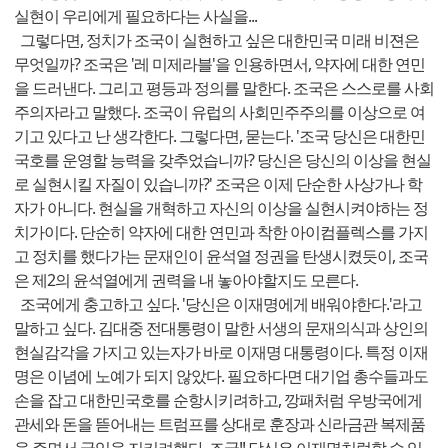
실현이 우리에게 필요하다는 사실을...
그렇다면, 정치가 조국이 실현하고 싶은 대한민국 미래 비젼은
무엇일까? 조국은 '레 미제라블'을 인용하면서, 약자에 대한 연민
을 드러낸다. 그리고 평등과 정의를 말한다. 조국은 스스로를 사회
주의자라고 말했다. 조국이 유럽의 사회민주주의를 이상으로 여
기고 있다고 난 생각한다. 그렇다면, 묻는다. '조국 당신은 대한민
국호를 운영할 능력을 갖추었습니까? 당신은 당신의 이상을 현실
로 실현시킬 자질이 있습니까?' 조국은 이제 단순한 사상가나 학
자가 아니다. 현실을 개혁하고 자신의 이상을 실현시켜야하는 정
치가이다. 단순히 약자에 대한 연민과 착한 아이컴플렉스를 가지
고 정치를 했다가는 문재인이 윤석열 정권을 탄생시켰듯이, 조국
은 제2의 윤석열에게 권력을 내 놓아야할지도 모른다.
조국에게 충고하고 싶다. '당신은 이재명에게 배워야한다.'라고
말하고 싶다. 김대중 전대통령이 말한 서생의 문재의식과 상인의
현실감각을 가지고 있는자가 바로 이재명 대통령이다. 특정 이재
명은 이념에 노예가 되지 않았다. 필요하다면 대기업 총수들과도
손을 잡고 대한민국호를 순항시키려하고, 깡패처럼 우방국에게
관세와 돈을 뜯어내는 트럼프를 상대로 훈장과 신라금관 복제품