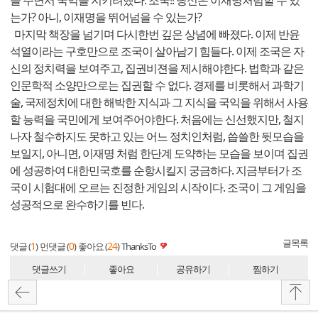
을 주면서 국익을 지키려했다. 조국!! 당신은 이재명처럼할 수 있
는가? 아니, 이재명을 뛰어넘을 수 있는가?
마지막 책장을 넘기며 다시한번 깊은 상념에 빠졌다. 이제 반윤
석열이라는 구호만으로 조국이 살아남기 힘들다. 이제 조국은 자
신의 정치력을 보여주고, 집권비젼을 제시해야한다. 법학과 같은
인문학적 소양만으로는 집권할 수 없다. 경제를 비롯해서 과학기
술, 국제정치에 대한 해박한 지식과 그 지식을 국익을 위해서 사용
할 능력을 국민에게 보여주어야한다. 처음에는 신선했지만, 철지
나자 철수하지도 못하고 있는 어느 정치인처럼, 씁쓸한 뒷모습을
보일지, 아니면, 이재명 처럼 한단계 도약하는 모습을 보이며 집권
에 성공하여 대한민국호를 순항시킬지 궁금하다. 지금부터가 조
국이 시험대에 오르는 진정한 게임의 시작이다. 조국이 그 게임을
성공적으로 완수하기를 빈다.
글목록
1
0
24
댓글 (
)
먼댓글 (
)
좋아요 (
)
ThanksTo
댓글쓰기
좋아요
공유하기
찜하기