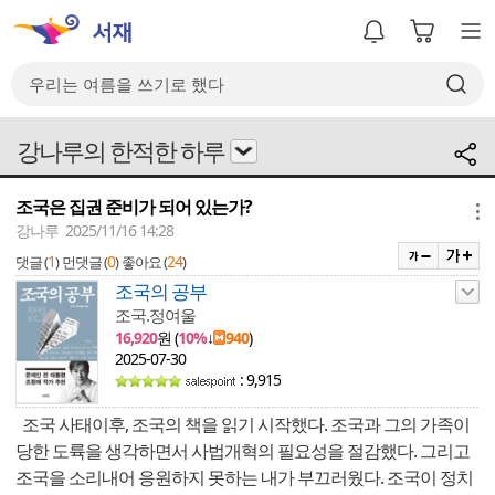
강나루의 한적한 하루
조국은 집권 준비가 되어 있는가?
메뉴
강나루 2025/11/16 14:28
1
0
24
댓글 (
)
먼댓글 (
)
좋아요 (
)
조국의 공부
조국.정여울
16,920
원 (
10%
↓
940
)
2025-07-30
: 9,915
조국 사태이후, 조국의 책을 읽기 시작했다. 조국과 그의 가족이
당한 도륙을 생각하면서 사법개혁의 필요성을 절감했다. 그리고
조국을 소리내어 응원하지 못하는 내가 부끄러웠다. 조국이 정치