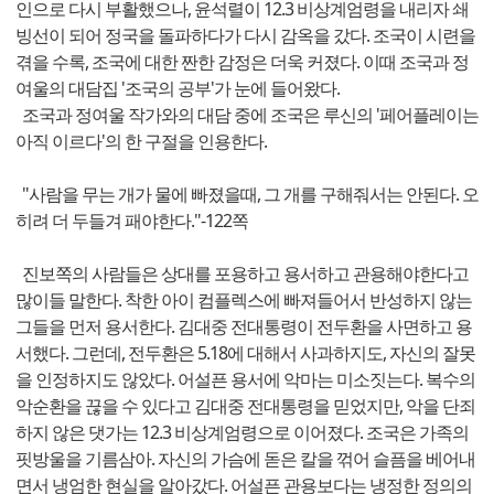
인으로 다시 부활했으나, 윤석렬이 12.3 비상계엄령을 내리자 쇄
빙선이 되어 정국을 돌파하다가 다시 감옥을 갔다. 조국이 시련을
겪을 수록, 조국에 대한 짠한 감정은 더욱 커졌다. 이때 조국과 정
여울의 대담집 '조국의 공부'가 눈에 들어왔다.
조국과 정여울 작가와의 대담 중에 조국은 루신의 '페어플레이는
아직 이르다'의 한 구절을 인용한다.
"사람을 무는 개가 물에 빠졌을때, 그 개를 구해줘서는 안된다. 오
히려 더 두들겨 패야한다."-122쪽
진보쪽의 사람들은 상대를 포용하고 용서하고 관용해야한다고
많이들 말한다. 착한 아이 컴플렉스에 빠져들어서 반성하지 않는
그들을 먼저 용서한다. 김대중 전대통령이 전두환을 사면하고 용
서했다. 그런데, 전두환은 5.18에 대해서 사과하지도, 자신의 잘못
을 인정하지도 않았다. 어설픈 용서에 악마는 미소짓는다. 복수의
악순환을 끊을 수 있다고 김대중 전대통령을 믿었지만, 악을 단죄
하지 않은 댓가는 12.3 비상계엄령으로 이어졌다. 조국은 가족의
핏방울을 기름삼아. 자신의 가슴에 돋은 칼을 꺾어 슬픔을 베어내
면서 냉엄한 현실을 알아갔다. 어설픈 관용보다는 냉정한 정의의