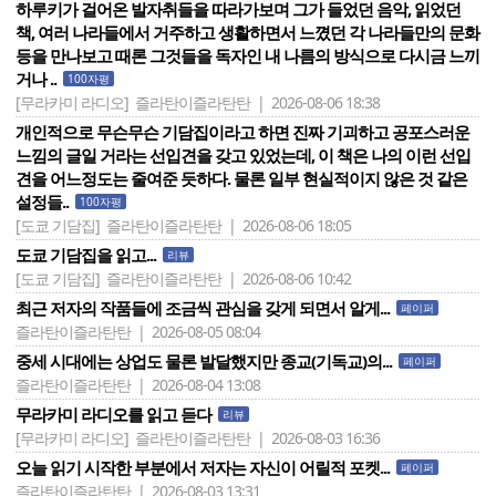
하루키가 걸어온 발자취들을 따라가보며 그가 들었던 음악, 읽었던
책, 여러 나라들에서 거주하고 생활하면서 느꼈던 각 나라들만의 문화
등을 만나보고 때론 그것들을 독자인 내 나름의 방식으로 다시금 느끼
거나 ..
100자평
[무라카미 라디오]
즐라탄이즐라탄탄 | 2026-08-06 18:38
개인적으로 무슨무슨 기담집이라고 하면 진짜 기괴하고 공포스러운
느낌의 글일 거라는 선입견을 갖고 있었는데, 이 책은 나의 이런 선입
견을 어느정도는 줄여준 듯하다. 물론 일부 현실적이지 않은 것 같은
설정들..
100자평
[도쿄 기담집]
즐라탄이즐라탄탄 | 2026-08-06 18:05
도쿄 기담집을 읽고...
리뷰
[도쿄 기담집]
즐라탄이즐라탄탄 | 2026-08-06 10:42
최근 저자의 작품들에 조금씩 관심을 갖게 되면서 알게...
페이퍼
즐라탄이즐라탄탄 | 2026-08-05 08:04
중세 시대에는 상업도 물론 발달했지만 종교(기독교)의...
페이퍼
즐라탄이즐라탄탄 | 2026-08-04 13:08
무라카미 라디오를 읽고 듣다
리뷰
[무라카미 라디오]
즐라탄이즐라탄탄 | 2026-08-03 16:36
오늘 읽기 시작한 부분에서 저자는 자신이 어릴적 포켓...
페이퍼
즐라탄이즐라탄탄 | 2026-08-03 13:31