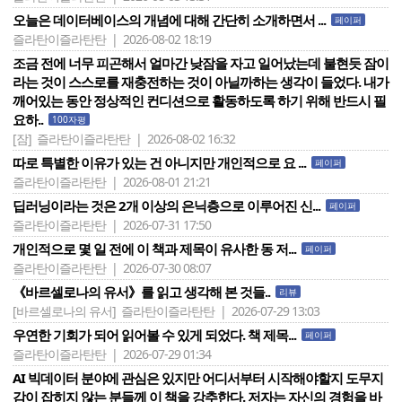
오늘은 데이터베이스의 개념에 대해 간단히 소개하면서 ...
페이퍼
즐라탄이즐라탄탄 | 2026-08-02 18:19
조금 전에 너무 피곤해서 얼마간 낮잠을 자고 일어났는데 불현듯 잠이
라는 것이 스스로를 재충전하는 것이 아닐까하는 생각이 들었다. 내가
깨어있는 동안 정상적인 컨디션으로 활동하도록 하기 위해 반드시 필
요하..
100자평
[잠]
즐라탄이즐라탄탄 | 2026-08-02 16:32
따로 특별한 이유가 있는 건 아니지만 개인적으로 요 ...
페이퍼
즐라탄이즐라탄탄 | 2026-08-01 21:21
딥러닝이라는 것은 2개 이상의 은닉층으로 이루어진 신...
페이퍼
즐라탄이즐라탄탄 | 2026-07-31 17:50
개인적으로 몇 일 전에 이 책과 제목이 유사한 동 저...
페이퍼
즐라탄이즐라탄탄 | 2026-07-30 08:07
《바르셀로나의 유서》를 읽고 생각해 본 것들..
리뷰
[바르셀로나의 유서]
즐라탄이즐라탄탄 | 2026-07-29 13:03
우연한 기회가 되어 읽어볼 수 있게 되었다. 책 제목...
페이퍼
즐라탄이즐라탄탄 | 2026-07-29 01:34
AI 빅데이터 분야에 관심은 있지만 어디서부터 시작해야할지 도무지
감이 잡히지 않는 분들께 이 책을 강추한다. 저자는 자신의 경험을 바