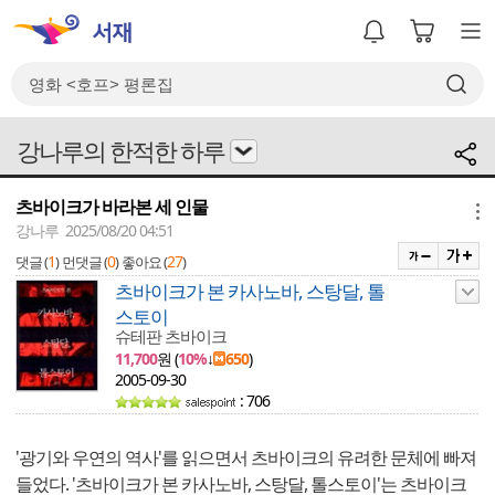
강나루의 한적한 하루
츠바이크가 바라본 세 인물
메뉴
강나루 2025/08/20 04:51
1
0
27
댓글 (
)
먼댓글 (
)
좋아요 (
)
츠바이크가 본 카사노바, 스탕달, 톨
스토이
슈테판 츠바이크
11,700
원 (
10%
↓
650
)
2005-09-30
: 706
'광기와 우연의 역사'를 읽으면서 츠바이크의 유려한 문체에 빠져
들었다. '츠바이크가 본 카사노바, 스탕달, 톨스토이'는 츠바이크