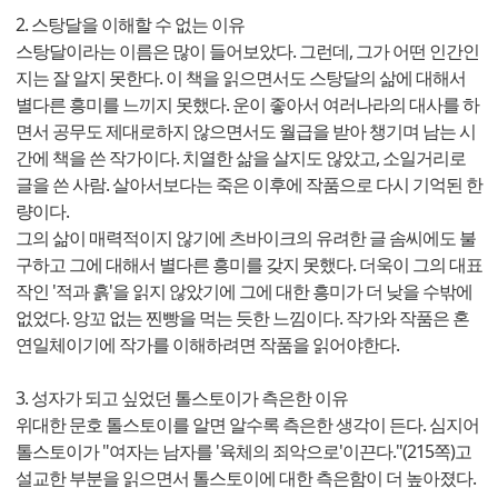
2. 스탕달을 이해할 수 없는 이유
스탕달이라는 이름은 많이 들어보았다. 그런데, 그가 어떤 인간인
지는 잘 알지 못한다. 이 책을 읽으면서도 스탕달의 삶에 대해서
별다른 흥미를 느끼지 못했다. 운이 좋아서 여러나라의 대사를 하
면서 공무도 제대로하지 않으면서도 월급을 받아 챙기며 남는 시
간에 책을 쓴 작가이다. 치열한 삶을 살지도 않았고, 소일거리로
글을 쓴 사람. 살아서보다는 죽은 이후에 작품으로 다시 기억된 한
량이다.
그의 삶이 매력적이지 않기에 츠바이크의 유려한 글 솜씨에도 불
구하고 그에 대해서 별다른 흥미를 갖지 못했다. 더욱이 그의 대표
작인 '적과 흙'을 읽지 않았기에 그에 대한 흥미가 더 낮을 수밖에
없었다. 앙꼬 없는 찐빵을 먹는 듯한 느낌이다. 작가와 작품은 혼
연일체이기에 작가를 이해하려면 작품을 읽어야한다.
3. 성자가 되고 싶었던 톨스토이가 측은한 이유
위대한 문호 톨스토이를 알면 알수록 측은한 생각이 든다. 심지어
톨스토이가 "여자는 남자를 '육체의 죄악으로'이끈다."(215쪽)고
설교한 부분을 읽으면서 톨스토이에 대한 측은함이 더 높아졌다.