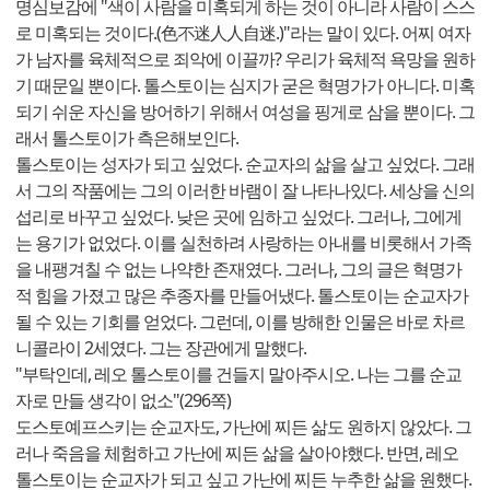
명심보감에 "색이 사람을 미혹되게 하는 것이 아니라 사람이 스스
로 미혹되는 것이다.(色不迷人人自迷.)"라는 말이 있다. 어찌 여자
가 남자를 육체적으로 죄악에 이끌까? 우리가 육체적 욕망을 원하
기 때문일 뿐이다. 톨스토이는 심지가 굳은 혁명가가 아니다. 미혹
되기 쉬운 자신을 방어하기 위해서 여성을 핑게로 삼을 뿐이다. 그
래서 톨스토이가 측은해보인다.
톨스토이는 성자가 되고 싶었다. 순교자의 삶을 살고 싶었다. 그래
서 그의 작품에는 그의 이러한 바램이 잘 나타나있다. 세상을 신의
섭리로 바꾸고 싶었다. 낮은 곳에 임하고 싶었다. 그러나, 그에게
는 용기가 없었다. 이를 실천하려 사랑하는 아내를 비롯해서 가족
을 내팽겨칠 수 없는 나약한 존재였다. 그러나, 그의 글은 혁명가
적 힘을 가졌고 많은 추종자를 만들어냈다. 톨스토이는 순교자가
될 수 있는 기회를 얻었다. 그런데, 이를 방해한 인물은 바로 차르
니콜라이 2세였다. 그는 장관에게 말했다.
"부탁인데, 레오 톨스토이를 건들지 말아주시오. 나는 그를 순교
자로 만들 생각이 없소"(296쪽)
도스토예프스키는 순교자도, 가난에 찌든 삶도 원하지 않았다. 그
러나 죽음을 체험하고 가난에 찌든 삶을 살아야했다. 반면, 레오
톨스토이는 순교자가 되고 싶고 가난에 찌든 누추한 삶을 원했다.