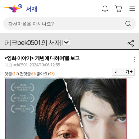
페크pek0501의 서재
<영화 이야기> ‘케빈에 대하여’를 보고
메뉴
페크pek0501 2024/10/06 12:55
12
0
43
댓글 (
)
먼댓글 (
)
좋아요 (
)