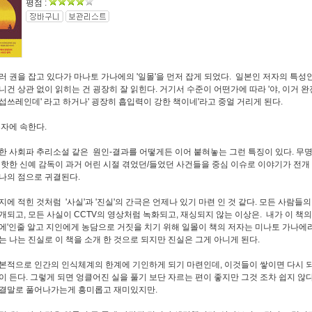
평점 :
러 권을 잡고 있다가 마나토 가나에의 '일몰'을 먼저 잡게 되었다. 일본인 저자의 특성
니건 상관 없이 읽히는 건 굉장히 잘 읽힌다. 거기서 수준이 어떤가에 따라 '야, 이거 완
섭쓰레인데' 라고 하거나' 굉장히 흡입력이 강한 책이네'라고 중얼 거리게 된다.
후자에 속한다.
한 사회파 추리소설 같은 원인-결과를 어떻게든 이어 붙혀놓는 그런 특징이 있다. 무명
 핫한 신예 감독이 과거 어린 시절 겪었던/들었던 사건들을 중심 이슈로 이야기가 전개
나의 점으로 귀결된다.
지에 적힌 것처럼 '사실'과 '진실'의 간극은 언제나 있기 마련 인 것 같다. 모든 사람들의
개되고, 모든 사실이 CCTV의 영상처럼 녹화되고, 재싱되지 않는 이상은. 내가 이 책의
에'인줄 알고 지인에게 농담으로 거짓을 치기 위해 일몰이 책의 저자는 미나토 가나에
는 나는 진실로 이 책을 소개 한 것으로 되지만 진실은 그게 아니게 된다.
본적으로 인간의 인식체계의 한계에 기인하게 되기 마련인데, 이것들이 쌓이면 다시
이 든다. 그렇게 되면 엉클어진 실을 풀기 보단 자르는 편이 좋지만 그것 조차 쉽지 않
결말로 풀어나가는게 흥미롭고 재미있지만.