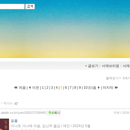
글보기
ｌ
서재브리핑
ｌ
서재
펼쳐보기
5개
처음
|
이전
|
1
|
2
|
3
|
4
|
5
|
6
|
7
|
8
|
9
|
10
|
다음
|
마지막
ｌ
책더미
og.aladin.co.kr/yaro2002/17038465
가넷
l 2026
일몰
미나토 가나에 지음, 김난주 옮김 / 재인 / 2024년 5월