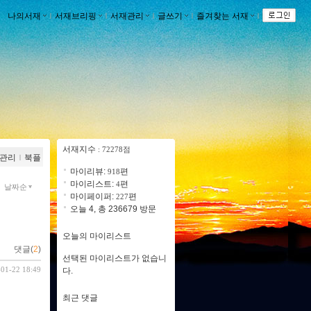
나의서재
ｌ
서재브리핑
ｌ
서재관리
ｌ
글쓰기
ｌ
즐겨찾는 서재
ｌ
서재지수
: 72278점
관리
ｌ
북플
마이리뷰:
편
918
마이리스트:
편
4
날짜순
마이페이퍼:
편
227
오늘 4, 총 236679 방문
오늘의 마이리스트
댓글(
2
)
선택된 마이리스트가 없습니
-01-22 18:49
다.
최근 댓글