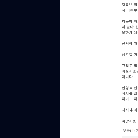
재작년 말
데 이후부
최근에 하
이 높다.
모하게 되
선택에 따
생각할 거
그리고 읽
미술사조는
아니다.
신영복 선
저서를 읽
하기도 하
다시 취미
희망사항
댓글(
1
)