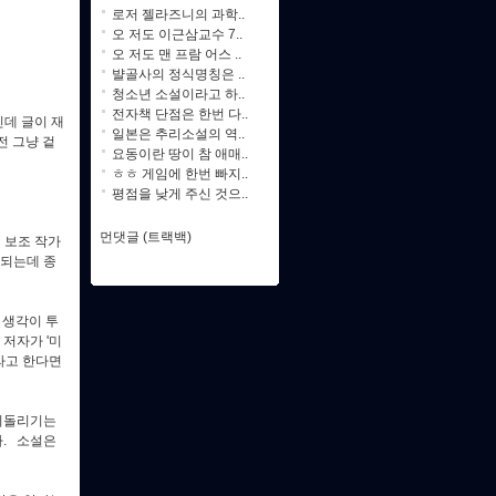
로저 젤라즈니의 과학..
오 저도 이근삼교수 7..
오 저도 맨 프람 어스 ..
뱔골사의 정식명칭은 ..
청소년 소설이라고 하..
전자책 단점은 한번 다..
인데 글이 재
일본은 추리소설의 역..
전 그냥 겉
요동이란 땅이 참 애매..
ㅎㅎ 게임에 한번 빠지..
평점을 낮게 주신 것으..
먼댓글 (트랙백)
 보조 작가
 되는데 종
 생각이 투
 저자가 '미
라고 한다면
 되돌리기는
다. 소설은