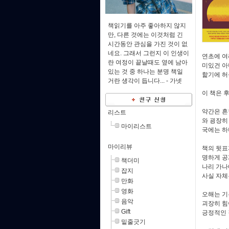
책읽기를 아주 좋아하지 않지
만, 다른 것에는 이것처럼 긴
시간동안 관심을 가진 것이 없
네요. 그래서 그런지 이 인생이
연초에 여
란 여정이 끝날때도 옆에 남아
미있건 아
있는 것 중 하나는 분명 책일
핥기에 허
거란 생각이 듭니다... -
가넷
이 책은 
약간은 흔
리스트
와 굉장히
마이리스트
국에는 하
마이리뷰
책의 뒷표
명하게 공
책더미
나리 가나
잡지
사실 자체
만화
영화
오해는 기
음악
괴장히 힘
Gift
긍정적인 
밑줄긋기