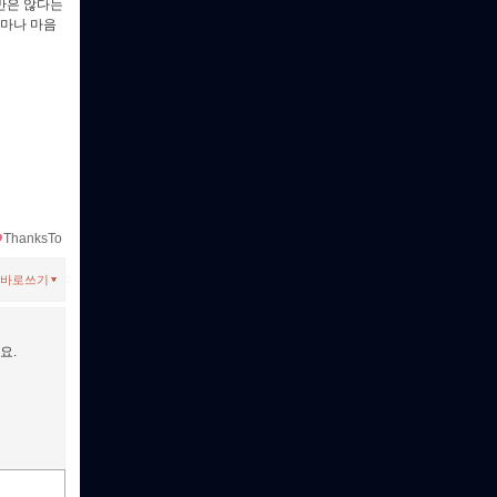
만은 않다는
얼마나 마음
ThanksTo
바로쓰기
요.