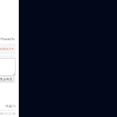
ThanksTo
바로쓰기
댓글(
1
)
-08-23 22:49