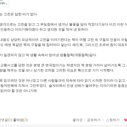
는 고전은 답한 바가 없다
.
생각으로는 고전을 읽고 그 부딪침에서 생겨난 불꽃을 담아 적었다기보다 이건 이런 
 인용하고 이야기해야겠다 하고 생각한 것을 적어 낸 듯하다
.
내용도 상당히 피상적이며 고전을 이야기한다는 책이 어쩜 고전 속 구절의 인용이 이렇
도 매번 똑같은 책의 구절을 매 칩터마다 넣는다
.
레드북
,
그리스인 조르바 등이 대표적
가 일관되지 않고 딱 생활 속에서 얻어낸 생활철학
(
개똥철학
)
같다
.
 교통사고를 당한 것은 분명 큰 변곡점이기는 하겠지만 책 분량 가까이 넘어가도록 그 
량을 채우는 것을 보니 상기한 것처럼 그러한 의심은 확신으로 가기 시작했다
.
로 읽으려던 것은 아니었고 다른 사람들과의 약속에 따라 읽기 시작한 것이라 다 읽고
 동어반복에 지쳐서 그만두었다
. 술자리에서 인생 선배가 들려주는 이야기라면 듣겠는
 읽어야 할 것은 아니기에.
먼댓글(
0
)
좋아요(
3
)
좋아요
ｌ
공유하기
ｌ
찜하기
ｌ