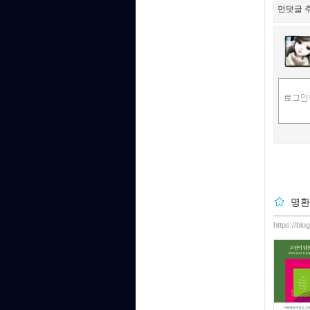
먼댓글 주
명환
https://bl