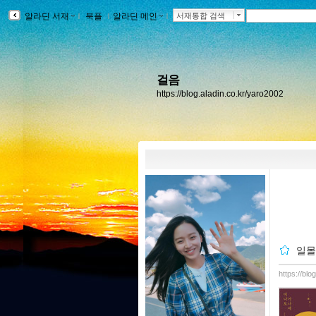
알라딘 서재
ｌ
북플
ｌ
알라딘 메인
ｌ
서재통합 검색
걸음
https://blog.aladin.co.kr/yaro2002
일몰
https://bl