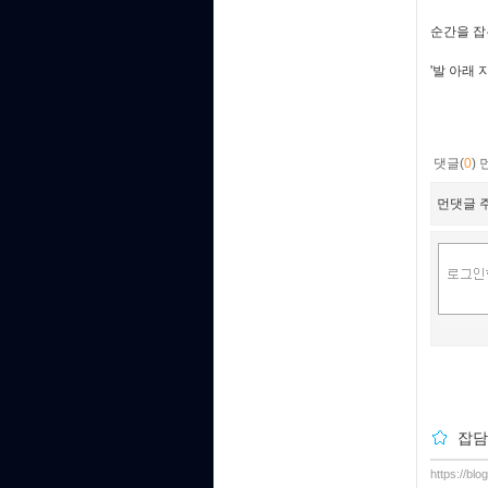
순간을 잡
'발 아래
댓글(
0
)
먼댓글 주
잡담
https://bl