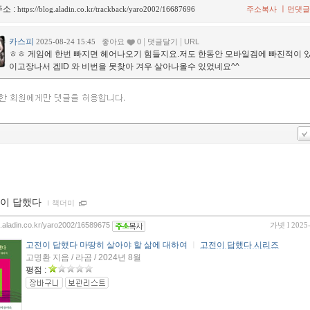
소 :
ㅣ
https://blog.aladin.co.kr/trackback/yaro2002/16687696
주소복사
먼댓글
카스피
|
|
2025-08-24 15:45
좋아요
0
댓글달기
URL
ㅎㅎ 게임에 한번 빠지면 헤어나오기 힘들지요.저도 한동안 모바일겜에 빠진적이 
이고장나서 겜ID 와 비번을 못찾아 겨우 살아나올수 있었네요^^
이 답했다
ｌ
책더미
og.aladin.co.kr/yaro2002/16589675
가넷
l 2025
고전이 답했다 마땅히 살아야 할 삶에 대하여
ㅣ
고전이 답했다 시리즈
고명환 지음 / 라곰 / 2024년 8월
평점 :