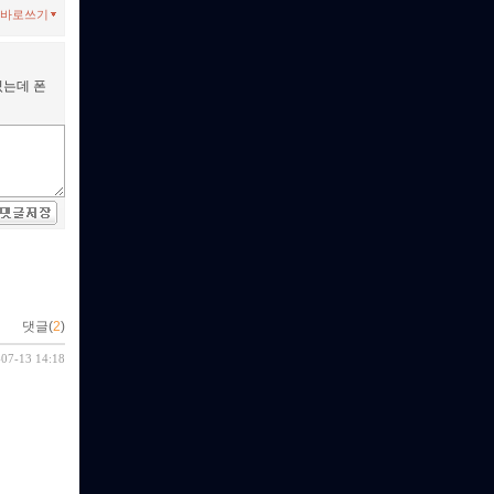
바로쓰기
있는데 폰
댓글(
2
)
-07-13 14:18