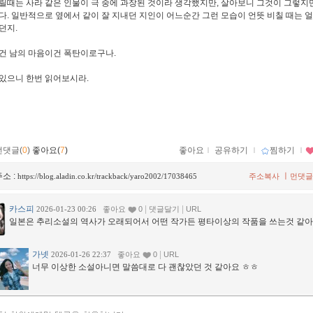
릴때는 사라 같은 인물이 극 중에 과장된 것이라 생각했지만, 살아보니 그것이 그렇지
다. 일반적으로 옆에서 같이 잘 지내던 지인이 어느순간 그런 모습이 언뜻 비칠 때는 
던지.
건 남의 마음이건 폭탄이로구나.
있으니 한번 읽어보시라.
먼댓글(
0
)
좋아요(
7
)
좋아요
ｌ
공유하기
ｌ
찜하기
ｌ
소 :
ㅣ
https://blog.aladin.co.kr/trackback/yaro2002/17038465
주소복사
먼댓글
카스피
|
|
2026-01-23 00:26
좋아요
0
댓글달기
URL
일본은 추리소설의 역사가 오래되어서 어떤 작가든 평타이상의 작품을 쓰는것 같아
가넷
|
2026-01-26 22:37
좋아요
0
URL
너무 이상한 소설아니면 말씀대로 다 괜찮았던 것 같아요 ㅎㅎ