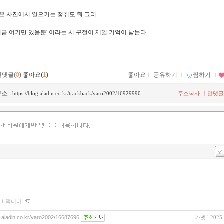
은 사진에서 일으키는 정취도 뭐 그리....
 지금 여기만 있을뿐' 이라는 시 구절이 제일 기억이 남는다.
먼댓글(
0
)
좋아요(
1
)
좋아요
ｌ
공유하기
ｌ
찜하기
ｌ
소 :
ㅣ
https://blog.aladin.co.kr/trackback/yaro2002/16929990
주소복사
먼댓글
ｌ
책더미
og.aladin.co.kr/yaro2002/16687696
가넷
l 2025