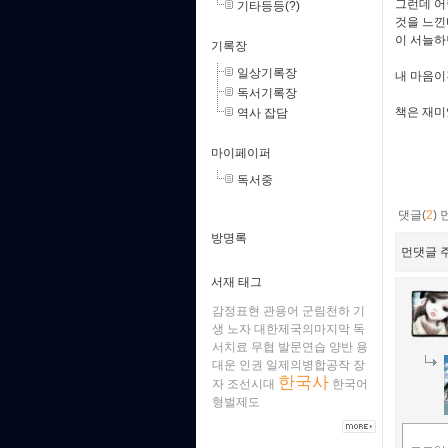
그런데 어
기타등등(?)
것을 느낀
이 서늘하
기록장
일상기록장
내 마음이
독서기록장
책은 재미
역사 잡담
마이페이퍼
독서중
댓글(
2
)
방명록
먼댓글 주
서재 태그
감정표현
관용어
군림천하
기
생
노자
대한제국의마지막
독
서치료
무협
발문연습
양반
용
대운
인권
일제의병합공작
장
한국사
자
조선시대
한국어
형벌제도