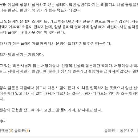
부터 게임에 상당히 심취하고 있는 상태다. 작년 상반기까지는 책 읽기와 나름 균형을 
터는 한달간 한권의 책 읽기가 힘든 목표가 되었다.
고 있는 게임은 발더스 게이트3라고 하는 D&D 세계관을 기반으로 하는 게임인데, 자
 선택지에 따라 흐름이 달라지는데, 항상 윤리적 딜레마에 항상 빠져 버린다. 사실 심력
는데 플레이 내내 사뭇 생각이 많아 진다.
라 내가 정든 플레이어블 캐릭터의 운명이 달라지기도 하기 때문이다.
리가 제법 생기는 게임이다.
고 있는 책은 새롭게 읽는 서양미술사, 신영복 선생의 담론이란 책이다. 서양미술사 책
 그 시대 세계관의 반영이며, 운동과 정지의 변주라고 설명하는 점이 재미있었다. 일
생의 담론은 지금에서 읽으니 다른 느낌이 든다. 이 책을 일독하지는 못했으나 앞선 선
어본바가 있고 거기서 말한 내용과 다르지는 않은데, 뭔가 다가오는 의미가 조금 체감이
다.
생활의 균형을 잡으며 여러 고민도 잘 풀어가며, 잘 지내고 싶다.
이다
먼댓글(
0
)
좋아요(
8
)
좋아요
ｌ
공유하기