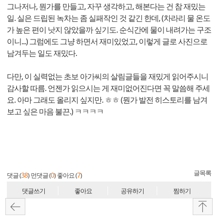
그나저나, 뭔가를 만들고, 자꾸 생각하고, 해본다는 건 참 재밌는
일. 실은 드립된 녹차는 좀 실패작인 것 같긴 한데, (차라리 물 온도
가 높은 편이 낫지 않았을까 싶기도. 순식간에 물이 내려가는 구조
이니...) 그럼에도 그냥 하면서 재미있었고, 이렇게 글로 사진으로
남겨두는 일도 재밌다.
다만, 이 실력없는 초보 아가씨의 살림글들을 재밌게 읽어주시니
감사할 따름. 언젠가 읽으시는 게 재미없어진다면 꼭 말씀해 주세
요. 아마 그래도 올리지 싶지만. ㅎㅎ (뭔가 발전 히스토리를 남겨
보고 싶은 마음 불끈.) ㅋㅋㅋㅋ
글목록
38
0
7
댓글 (
)
먼댓글 (
)
좋아요 (
)
댓글쓰기
좋아요
공유하기
찜하기