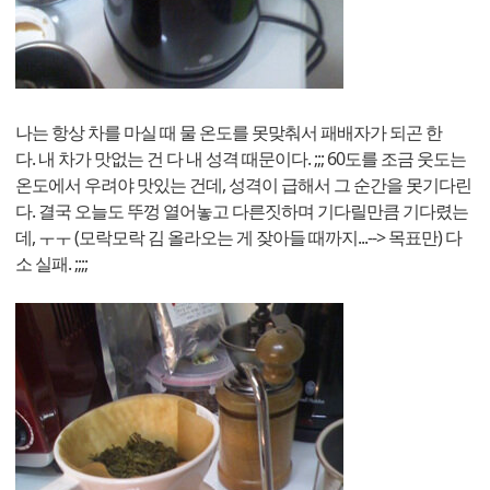
나는 항상 차를 마실 때 물 온도를 못맞춰서 패배자가 되곤 한
다. 내 차가 맛없는 건 다 내 성격 때문이다. ;;; 60도를 조금 웃도는
온도에서 우려야 맛있는 건데, 성격이 급해서 그 순간을 못기다린
다. 결국 오늘도 뚜껑 열어놓고 다른짓하며 기다릴만큼 기다렸는
데, ㅜㅜ (모락모락 김 올라오는 게 잦아들 때까지...--> 목표만) 다
소 실패. ;;;;