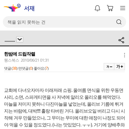
.........
한밤에 드립작렬
메뉴
웽스북스 2010/06/21 01:31
38
0
7
댓글 (
)
먼댓글 (
)
좋아요 (
)
교회에 다녀오자마자 이래저래 쇼핑. 올여름 면식을 위한 우동면
사리, 소면, 스파게티면을 사 저녁에 알리오 올리오를 해먹었다.
마늘을 저미지 못하니 다진마늘을 넣었는데, 올리브 기름에 튀겨
지는 바람에, 대박!!!! 홀랑 타버린 거다. 올리브오일 버리고 다시 시
작해 겨우 만들었으나, 그 무미는 무미에 대한 애정이 나정도 되어
야 먹을 수 있을 정도였다. (나는 맛있었다. ㅜㅜ). 거기에 양배추와