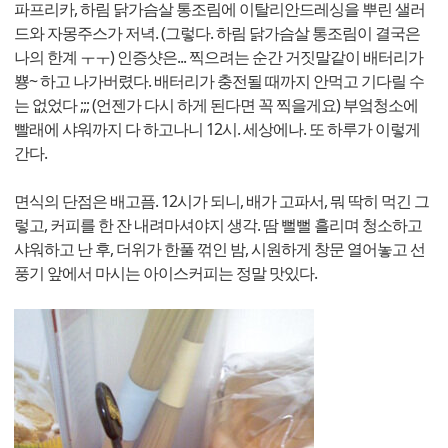
파프리카, 하림 닭가슴살 통조림에 이탈리안드레싱을 뿌린 샐러
드와 자몽주스가 저녁. (그렇다. 하림 닭가슴살 통조림이 결국은
나의 한계 ㅜㅜ) 인증샷은... 찍으려는 순간 거짓말같이 배터리가
뿅~ 하고 나가버렸다. 배터리가 충전될 때까지 안먹고 기다릴 수
는 없었다 ;;; (언젠가 다시 하게 된다면 꼭 찍을게요) 부엌청소에
빨래에 샤워까지 다 하고나니 12시. 세상에나. 또 하루가 이렇게
간다.
면식의 단점은 배고픔. 12시가 되니, 배가 고파서, 뭐 딱히 먹긴 그
렇고, 커피를 한 잔 내려마셔야지 생각. 땀 뻘뻘 흘리며 청소하고
샤워하고 난 후, 더위가 한풀 꺾인 밤, 시원하게 창문 열어놓고 선
풍기 앞에서 마시는 아이스커피는 정말 맛있다.