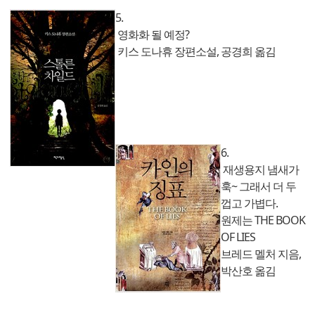
5.
영화화 될 예정?
키스 도나휴 장편소설, 공경희 옮김
6.
재생용지 냄새가
훅~ 그래서 더 두
껍고 가볍다.
원제는 THE BOOK
OF LIES
브레드 멜처 지음,
박산호 옮김