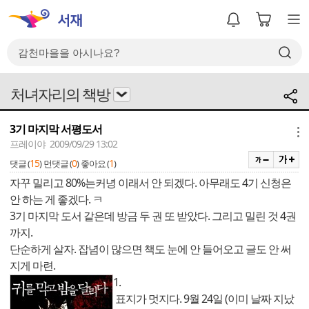
처녀자리의 책방
3기 마지막 서평도서
메뉴
프레이야 2009/09/29 13:02
15
0
1
댓글 (
)
먼댓글 (
)
좋아요 (
)
자꾸 밀리고 80%는커녕 이래서 안 되겠다. 아무래도 4기 신청은
안 하는 게 좋겠다. ㅋ
3기 마지막 도서 같은데 방금 두 권 또 받았다. 그리고 밀린 것 4권
까지.
단순하게 살자. 잡념이 많으면 책도 눈에 안 들어오고 글도 안 써
지게 마련.
1.
표지가 멋지다. 9월 24일 (이미 날짜 지났