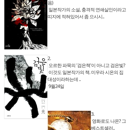
음)
일본작가의 소설, 충격적 연쇄살인이라고
띠지에 적혀있어서 좀 으시시..
2.
오르한 파묵의 '검은책'이 아니고 검은빛?
이것도 일본작가의 책. 미우라 시온의 집
대성이라하는데 ..
9월24일
3.
영화로도 나온? 그
베스트셀러..