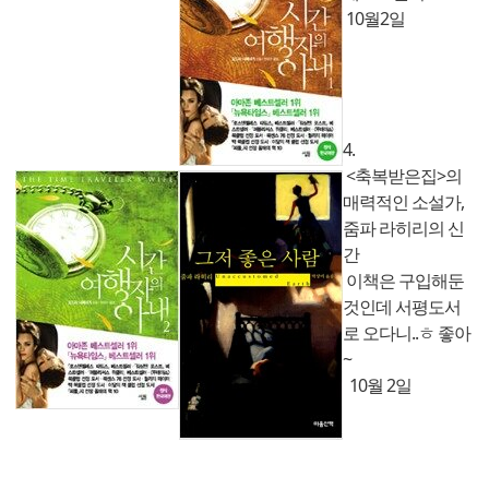
10월2일
4.
<축복받은집>의
매력적인 소설가,
줌파 라히리의 신
간
이책은 구입해둔
것인데 서평도서
로 오다니..ㅎ 좋아
~
10월 2일