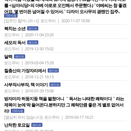
를 <심야식당>의 아베 야로로 오인해서 주문했다.) ˝야베씨는 참 좋겠
어요. 몇 번이든 넘어질 수 있어서.˝ 다자이 오사무의 광팬인 집주..
100자평
[집주인 할머니와 나]
로드무비 | 2020-11-07 10:56
북치는 소년
페이퍼
로드무비 | 2020-11-04 23:20
세모의 독서
페이퍼
로드무비 | 2019-12-30 15:02
달력
페이퍼
로드무비 | 2019-03-04 15:28
칠층산의 가장자리에서
페이퍼
로드무비 | 2018-12-21 16:13
사부작사부작, 책 이야기
페이퍼
로드무비 | 2016-07-29 15:08
받자마자 허둥지둥 책을 펼쳤더니 ｀독서는 나태한 쾌락이다｀라는
제목이 눈에 딱 들어온다.분하지만 그 쾌락만큼 좋은 게 별로 없어서
리!
100자평
[열심히 하지 않습니다]
로드무비 | 2016-03-17 16:21
난처한 토요일
페이퍼