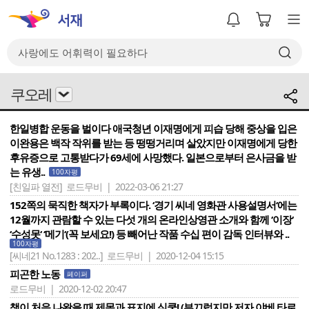
쿠오레
한일병합 운동을 벌이다 애국청년 이재명에게 피습 당해 중상을 입은
이완용은 백작 작위를 받는 등 떵떵거리며 살았지만 이재명에게 당한
후유증으로 고통받다가 69세에 사망했다. 일본으로부터 은사금을 받
는 유생..
100자평
[친일파 열전]
로드무비 | 2022-03-06 21:27
152쪽의 묵직한 책자가 부록이다. ‘경기 씨네 영화관 사용설명서‘에는
12월까지 관람할 수 있는 다섯 개의 온라인상영관 소개와 함께 ‘이장‘
‘수성못‘ ‘메기‘(꼭 보세요!) 등 빼어난 작품 수십 편이 감독 인터뷰와 ..
100자평
[씨네21 No.1283 : 202..]
로드무비 | 2020-12-04 15:15
피곤한 노동
페이퍼
로드무비 | 2020-12-02 20:47
책이 처음 나왔을 때 제목과 표지에 심쿵! (부끄럽지만 저자 야베 타로