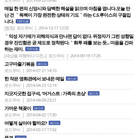
로드무비 | 2015-09-20 09:46
매일 한 편의 신앙시와 담백한 해설을 읽으며 아침을 엽니다.오늘 만
난 건 ｀독백이 가장 완전한 상태의 기도｀라는 C.S.루이스의 구절입
니다.
100자평
[합창]
로드무비 | 2014-12-17 12:55
｀악성 자기애가 피해의식과 만나면 답이 없다. 위정자가 그런 성향일
경우 잔인함은 곧 제도로 정착된다.｀화투 패를 보는 듯... 마음을 간파
하는 재미.
100자평
[세상을 여행하다 다친..]
로드무비 | 2014-09-19 17:26
고구마줄기볶음
페이퍼
로드무비 | 2014-07-21 14:10
한 작은 영화관에서 보내온 메일
페이퍼
로드무비 | 2014-04-23 12:14
지긋지긋한 집구석, '어거스트 : 가족의 초상'
페이퍼
로드무비 | 2014-04-09 23:21
가까운 책꽂이
페이퍼
로드무비 | 2014-04-02 17:30
어떻게 살아야 할까요?
페이퍼
로드무비 | 2014-03-17 17:42
풍경
페이퍼