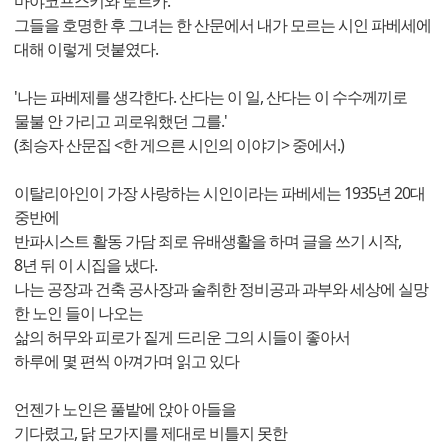
마야코프스키와 로르카.
그들을 호명한 후 그녀는 한 산문에서 내가 모르는 시인 파베세에
대해 이렇게 덧붙였다.
'나는 파베제를 생각한다. 산다는 이 일, 산다는 이 수수께끼로
물불 안 가리고 괴로워했던 그를.'
(최승자 산문집 <한 게으른 시인의 이야기> 중에서.)
이탈리아인이 가장 사랑하는 시인이라는 파베세는 1935년 20대
중반에
반파시스트 활동 가담 죄로 유배생활을 하며 글을 쓰기 시작,
8년 뒤 이 시집을 냈다.
나는 공장과 건축 공사장과 술취한 정비공과 과부와 세상에 실망
한 노인 들이 나오는
삶의 허무와 피로가 짙게 드리운 그의 시들이 좋아서
하루에 몇 편씩 아껴가며 읽고 있다
언젠가 노인은 풀밭에 앉아 아들을
기다렸고, 닭 모가지를 제대로 비틀지 못한