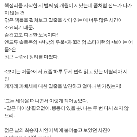
책정리를 시작한 지 벌써 몇 개월이 지났는데 좀처럼 진도가 나가
지 않는 건
닦은 책들을 펼쳐보고 밑줄을 찾아 읽는 데 너무 많은 시간이
소요되기 때문.
즐겁고도 피곤한 노동이다!
앤드류 솔로몬의 <한낮의 우울>과 윌리엄 스타이런의 <보이는 어
둠>은
최근 나란히 정리를 마쳤다.
<보이는 어둠>에서 요즘 하루 두세 편씩 읽고 있는 이탈리아 시
인
케자레 파베세에 대한 밑줄을 발견하고 얼마나 반가웠는지!
'그는 세상을 떠나면서 이렇게 적어놓았다.
- 말은 더이상 필요없어. 행동이 있을 뿐. 나는 두 번 다시 쓰지 않
으리.'
젊은 날의 최승자 시인이 벽에 붙여놓고 보았던 사진이