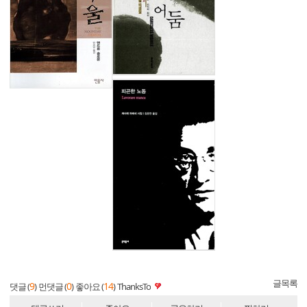
글목록
9
0
14
댓글 (
)
먼댓글 (
)
좋아요 (
)
ThanksTo