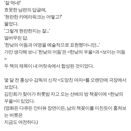
'잘 먹네!'
흐뭇한 남편의 답글에,
'현란한 카메라워크는 어떻고?'
물었다.
'그렇게 현란한지는 잘...'
얼버무린 답.
'한낮의 어둠과 여명을 예술적으로 표현했더니만...'
가만 생각해 보니 '한낮의 어둠'은 <한낮의 우울>과 <보이는 어둠
>
두 책의 제목이 내 머릿속에서 합성된 것이었다.
몇 달 전 홍상수 감독의 신작 <도망친 여자>를 오랜만에 극장에서
보았다.
김민희가 찾아가 하룻밤 자고 오는 선배의 방 책꽂이에 <한낮의
우울>이 있었다.
(영화든 다큐든 인터뷰 장면이든, 남의 책꽂이를 미친듯이 훔쳐보
는 버릇은
지금도 여전하다.)