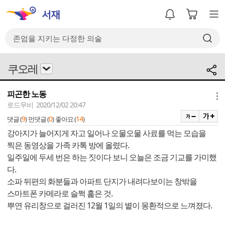
쿠오레
피곤한 노동
메뉴
로드무비 2020/12/02 20:47
9
0
14
댓글 (
)
먼댓글 (
)
좋아요 (
)
강아지가 늘어지게 자고 일어나 오물오물 사료를 먹는 모습을
찍은 동영상을 가족 카톡 방에 올렸다.
일주일에 두세 번은 하는 짓이다 보니 오늘은 조금 기교를 가미했
다.
소파 뒤편의 화분들과 아파트 단지가 내려다보이는 창밖을
스마트폰 카메라로 슬쩍 훑은 것.
뿌연 유리창으로 걸러진 12월 1일의 볕이 몽환적으로 느껴졌다.