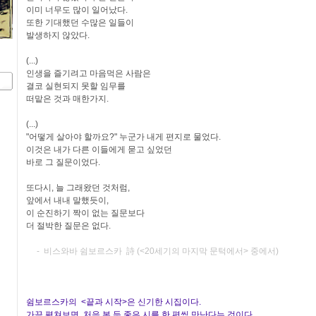
이미 너무도 많이 일어났다.
또한 기대했던 수많은 일들이
발생하지 않았다.
(...)
인생을 즐기려고 마음먹은 사람은
결코 실현되지 못할 임무를
떠맡은 것과 매한가지.
(...)
"어떻게 살아야 할까요?" 누군가 내게 편지로 물었다.
이것은 내가 다른 이들에게 묻고 싶었던
바로 그 질문이었다.
또다시, 늘 그래왔던 것처럼,
앞에서 내내 말했듯이,
이 순진하기 짝이 없는 질문보다
더 절박한 질문은 없다.
- 비스와바 쉼보르스카 詩 (<20세기의 마지막 문턱에서> 중에서)
쉼보르스카의 <끝과 시작>은 신기한 시집이다.
가끔 펼쳐보면 처음 본 듯 좋은 시를 한 편씩 만난다는 것이다.