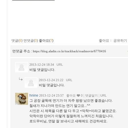
댓글(
6
)
먼댓글(
0
)
좋아요(
7
)
좋아요
ｌ
공유하기
먼댓글 주소 :
https://blog.aladin.co.kr/trackback/roadmovie/6770416
2013-12-24 18:34
URL
비밀 댓글입니다.
2013-12-24 21:22
URL
비밀 댓글입니다.
hnine
|
|
2013-12-24 23:57
좋아요
0
댓글달기
URL
그 공장 굴뚝에 연기가 더 자주 팡팡 났으면 좋겠습니다.
철새가 지나가며 만드는 연기 말고요...^^
시인은 시 제목을 다른 말 다 두고 <악착>이라고 붙였군요.
악착이란 단어가 이렇게 절절하게 느껴지긴 처음입니다.
로드무비님, 연말 잘 보내시고 새해에도 건강하세요.