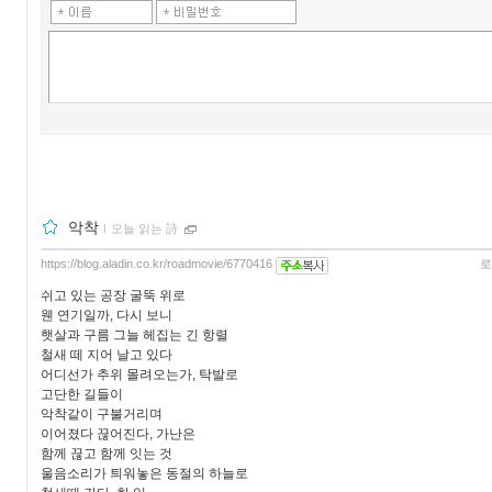
악착
ｌ
오늘 읽는 詩
https://blog.aladin.co.kr/roadmovie/6770416
로
쉬고 있는 공장 굴뚝 위로
웬 연기일까, 다시 보니
햇살과 구름 그늘 헤집는 긴 항렬
철새 떼 지어 날고 있다
어디선가 추위 몰려오는가, 탁발로
고단한 길들이
악착같이 구불거리며
이어졌다 끊어진다, 가난은
함께 끊고 함께 잇는 것
울음소리가 틔워놓은 동절의 하늘로