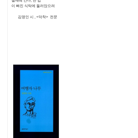
철새떼 간다, 한 입
이 빠진 식탁에 둘러앉으려
김명인 시 , <악착> 전문