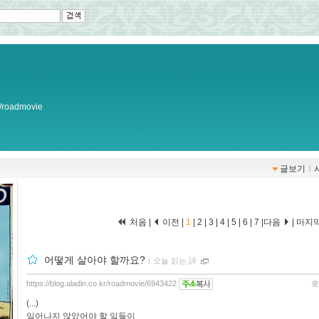
kr/roadmovie
글보기
ｌ
처음 |
이전 |
1
|
2
|
3
|
4
|
5
|
6
|
7
|
다음
|
마지
어떻게 살아야 할까요?
ｌ
오늘 읽는 詩
https://blog.aladin.co.kr/roadmovie/6943422
로
(...)
일어나지 않았어야 할 일들이