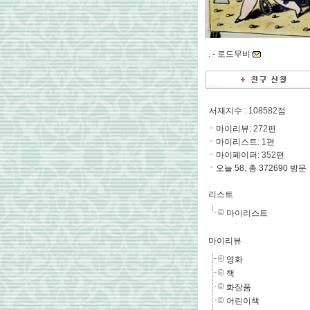
. -
로드무비
서재지수
: 108582점
마이리뷰:
272
편
마이리스트:
1
편
마이페이퍼:
352
편
오늘 58, 총 372690 방문
리스트
마이리스트
마이리뷰
영화
책
화장품
어린이책