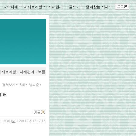
나의서재
ｌ
서재브리핑
ｌ
서재관리
ｌ
글쓰기
ｌ
즐겨찾는 서재
ｌ
서재브리핑
ｌ
서재관리
ｌ
북플
펼쳐보기
5개
날짜순
막
댓글(
0
)
드무비
(
) l 2014-03-17 17:42