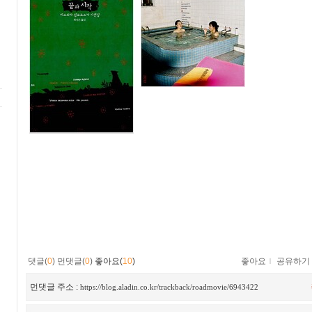
댓글(
0
)
먼댓글(
0
)
좋아요(
10
)
좋아요
ｌ
공유하기
먼댓글 주소 :
https://blog.aladin.co.kr/trackback/roadmovie/6943422