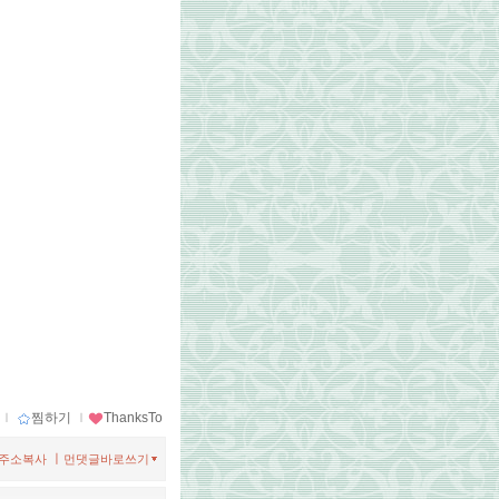
ｌ
찜하기
ｌ
ThanksTo
ㅣ
주소복사
먼댓글바로쓰기