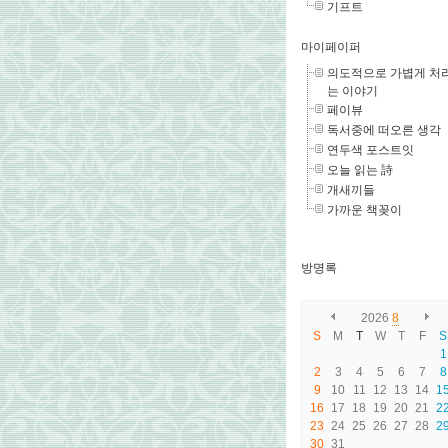
기프트
마이페이퍼
의도적으로 가볍게 처
는 이야기
페이뷰
독서중에 떠오른 생각
연두색 포스트잇
오늘 읽는 詩
개새끼들
가까운 책꽂이
방명록
2026
8
S
M
T
W
T
F
S
1
2
3
4
5
6
7
8
9
10
11
12
13
14
1
16
17
18
19
20
21
2
23
24
25
26
27
28
2
30
31