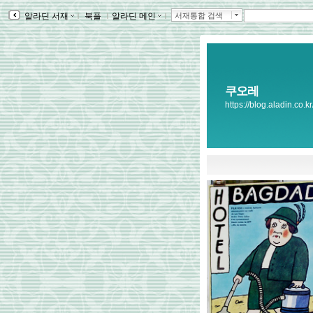
알라딘 서재
ｌ
북플
ｌ
알라딘 메인
ｌ
서재통합 검색
쿠오레
https://blog.aladin.co.