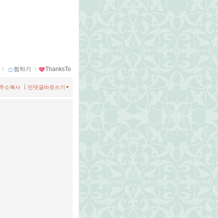
ｌ
찜하기
ｌ
ThanksTo
ㅣ
주소복사
먼댓글바로쓰기