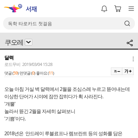
쿠오레
달력
메뉴
로드무비 2019/03/04 15:28
59
0
11
댓글 (
)
먼댓글 (
)
좋아요 (
)
오늘 아침 거실 벽 달력에서 2월을 조심스레 누르고 뜯어내는데
이상한 단어가 시야에 잠깐 잡히다가 휙 사라진다.
'개뿔'
놀라서 뜯긴 2월을 자세히 살펴보니
'기쁨'이다.
2018년은 안드레이 루블료프나 렘브란트 등의 성화를 담은