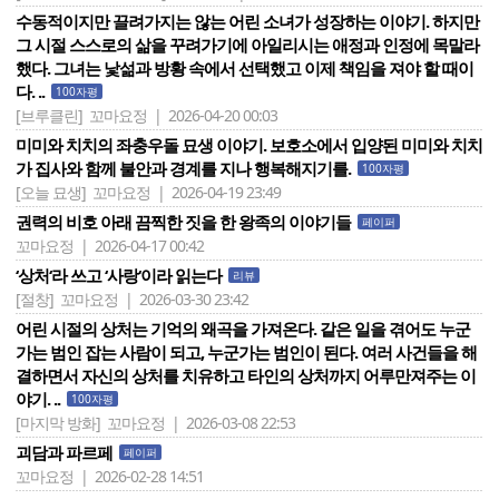
수동적이지만 끌려가지는 않는 어린 소녀가 성장하는 이야기. 하지만
그 시절 스스로의 삶을 꾸려가기에 아일리시는 애정과 인정에 목말라
했다. 그녀는 낯섦과 방황 속에서 선택했고 이제 책임을 져야 할 때이
다. ..
100자평
[브루클린]
꼬마요정 | 2026-04-20 00:03
미미와 치치의 좌충우돌 묘생 이야기. 보호소에서 입양된 미미와 치치
가 집사와 함께 불안과 경계를 지나 행복해지기를.
100자평
[오늘 묘생]
꼬마요정 | 2026-04-19 23:49
권력의 비호 아래 끔찍한 짓을 한 왕족의 이야기들
페이퍼
꼬마요정 | 2026-04-17 00:42
‘상처‘라 쓰고 ‘사랑‘이라 읽는다
리뷰
[절창]
꼬마요정 | 2026-03-30 23:42
어린 시절의 상처는 기억의 왜곡을 가져온다. 같은 일을 겪어도 누군
가는 범인 잡는 사람이 되고, 누군가는 범인이 된다. 여러 사건들을 해
결하면서 자신의 상처를 치유하고 타인의 상처까지 어루만져주는 이
야기. ..
100자평
[마지막 방화]
꼬마요정 | 2026-03-08 22:53
괴담과 파르페
페이퍼
꼬마요정 | 2026-02-28 14:51