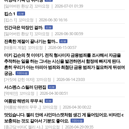
[잃어버린 환상 2]
꼬마요정 | 2026-07-01 01:39
킵스 1
리뷰
[킵스 1]
꼬마요정 | 2026-06-30 16:16
인간극은 막장인 걸까.
리뷰
[잃어버린 환상 1]
꼬마요정 | 2026-06-30 00:59
잔혹한 계절이 끝나기는 할까...
리뷰
[태풍의 계절]
꼬마요정 | 2026-06-15 00:57
미키 깁슨의 첫 이야기. 전직 형사이자 금융범죄를 조사해서 자금을
추적하는 일을 하는 그녀는 시신을 발견하면서 함정에 빠지게 된다.
흔히 우리가 아는 마피아 범죄와 최첨단 금융 범죄가 절묘하게 뒤섞여
궁금..
100자평
[거짓에 갇힌 여자]
꼬마요정 | 2026-06-14 23:03
서스펜스 스릴러 단편집
리뷰
[역제안]
꼬마요정 | 2026-04-30 00:51
여름밤 해변의 무무 씨
리뷰
[여름밤 해변의 무무 ..]
꼬마요정 | 2026-04-30 00:22
맛있습니다. 젤리 안에 샤인마스캣처럼 생긴 게 들어있어요. 비타민 c
보충되는 것도 같아서 기분도 좋아요.
100자평
[종근당 비타C 젤리 샤..]
꼬마요정 | 2026-04-29 09:35