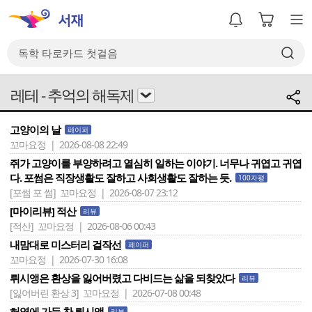
레테 - 추억의 해독제
고양이의 날
페이퍼
꼬마요정 | 2026-08-08 22:49
쥐가 고양이를 부양하려고 열심히 일하는 이야기. 너무나 귀엽고 귀엽
다. 포썸은 직장생활도 잘하고 사회생활도 잘하는 듯.
100자평
[포썸 포 썸]
꼬마요정 | 2026-08-07 23:12
[마이리뷰] 적산
리뷰
[적산]
꼬마요정 | 2026-08-06 00:43
내맘대로 미스터리 걸작선
페이퍼
꼬마요정 | 2026-07-30 16:08
뤼시앵은 환상을 잃어버렸고 다비드는 삶을 되찾았다
리뷰
[잃어버린 환상 3]
꼬마요정 | 2026-07-08 00:48
허영에 가득 찬 뤼시앵
리뷰