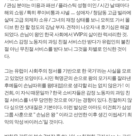
/ 관심 분야는 미용과 패션 / 플라스틱 성형 미인 / 시간 날 때마다
해외 쇼핑 / 특히 루이비통과 샤넬 ㅡ 성애자 / 청담동 고급 빌라에
살며 고급 외제차 소유 / 그녀의 재정 상태를 보니 모히또 가서 몰
디브 한 잔 할 정도의 강남 부자. 견적이 나오자 내 호기심은 해결
되었다. 손님이 왕인 한국 사회에서 VVIP의 삶이란 럭셔리한 것.
서비스 감정 노동자의 과잉 친절 서비스만 받다가 유럽인의 불친
절 아닌 무친절 서비스를 받다 보니 그것을 차별로 인식한 것이
다.
그는 유럽이 사회주의 정서를 기반으로 한 국가'라는 사실을 모르
고 있었던 모양이다. 시민 혁명군의 손으로 왕의 모가지를 잘라낸
후예들이 손님따위를 왕(대접)으로 생각할 리는 없지 않은가 ! 이
건희, 이 자식 때문일까 ? 한국 소비자들은 감정 노동자의 과잉 친
절 서비스를 너무 당연한 것으로 여기는 경향이 있다. 친절하지 않
다 싶으면 삿대질은 기본이다. 이런 발상은 아마도 이건희가 삼성
그룹 사훈으로 " 손님은 왕 " 이라고 선언한 이후 생긴 이씹세기 최
악의 악성 바이러스'일 것이다.