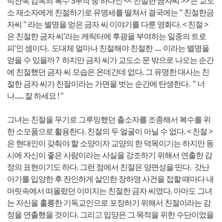
박찬욱 감독의 복수 3부작 중 하나인 << 친절한 금자씨 >> 는 교도
소 재소자에게 친절하기로 유명세를 떨쳐서 결국에는 " 친절한금
자씨 " 라는 별명을 얻은 금자 씨 이야기를 다룬 영화다. < 친절 >
은 친절한 금자 씨'라는 캐릭터에 후광을 부여하는 일종의 트로
피'인 셈이다. 도대체 얼마나 친절해야 친절한 ㅡ 이라는 별명을
얻을 수 있을까 ? 하지만 금자 씨가 교도소 문 밖으로 나오는 순간
에 친절했던 금자 씨 모습은 온데간데 없다. 그 유명한 대사는 친
절한 금자 씨가 친절이라는 가면을 벗는 순간에 탄생한다. " 너
나...... 잘 하세요 ! "
그녀는 친절을 무기로 그루밍했던 촐소자를 조종해서 복수를 위
한 소모품으로 활용한다. 친절의 두 얼굴이 아닐 수 없다. < 친절 >
은 현대인이 갖춰야 할 소양이자 교양의 한 덕목이기는 하지만 동
시에 자신이 좋은 사람이라는 사실을 강조하기 위해서 연출한 감
정의 표현이기도 하다. 그런 점에서 친절은 양면성을 띤다. 갓난
아기를 입양한 후 잔인하게 살인한 장하영 사건을 접할 때마다 내
머릿속에서 떠올랐던 이미지는 친절한 금자 씨였다. 아마도 그녀
는 자신을 훌륭한 기독교인으로 포장하기 위해서 친절이라는 감
정을 연출했을 것이다. 그리고 입양은 그 목적을 위한 수단이었을