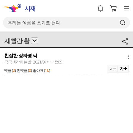
새빨간 활
친절한 장하영 씨
메뉴
곰곰생각하는발 2021/01/11 15:09
2
0
16
댓글 (
)
먼댓글 (
)
좋아요 (
)