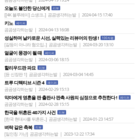
오늘도 불안한 당신에게
리뷰
[[4K 블루레이] 쇼생크..]
곰곰생각하는발 | 2024-04-15 17:40
키노
페이퍼
곰곰생각하는발 | 2024-04-13 16:08
성실하며 날카로운 시선, 실력있는 리뷰어의 탄생 !
100자평
[갈등이 아니라 혐오입..]
곰곰생각하는발 | 2024-03-20 13:10
얼굴이 풍경이 될 때
페이퍼
곰곰생각하는발 | 2024-03-06 18:15
할리우드판 파묘
리뷰
[듄 신장판 1]
곰곰생각하는발 | 2024-03-04 14:45
트루 디텍티브 시즌 4
페이퍼
곰곰생각하는발 | 2024-02-29 15:13
악마에게 영혼을 판 출판사 판촉 사원의 심정으로 추천한다 !
페이퍼
곰곰생각하는발 | 2024-02-28 15:15
한국을 뒤흔든 40가지 사건
리뷰
[한국 현대사를 뒤흔든..]
곰곰생각하는발 | 2024-01-23 14:57
벼락 같은 축복
리뷰
[일인칭 가난]
곰곰생각하는발 | 2023-12-22 17:34