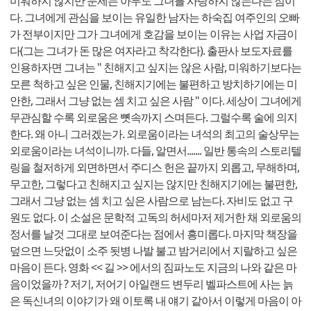
미워하지 않지만 문제는 아무도 그녀를 사랑하지 않는다는 점이
다. 그녀에게 관심을 보이는 유일한 남자는 하숙집 여주인의 오빠
가 전부이지만 그가 그녀에게 호감을 보이는 이유는 사업 자금이
다(그는 그녀가 돈 많은 여자라고 착각한다). 출판사 보도자료를
인용하자면 그녀는 " 친해지고 싶지는 않은 사람, 미워하기보다는
모른 척하고 싶은 인물, 친해지기에는 불편하고 방치하기에는 미
안한, 그래서 그냥 없는 셈 치고 싶은 사람 " 이다. 세상이 그녀에게
무관심할 수록 외로움은 뼛속까지 스며든다. 그럴수록 술에 의지
한다. 왜 아니 그러겠는가. 외로움이라는 녀석의 최고의 술상무는
외로움이라는 녀석이니까. 다들, 알면서....... 일반 통속의 스토리텔
링을 철저하게 외면하면서 주디스 헌은 끝까지 외롭고, 무해하며,
무고한, 그렇다고 친해지고 싶지는 않지만 친해지기에는 불편한,
그래서 그냥 없는 셈 치고 싶은 사람으로 남는다. 자비도 없고 구
원도 없다. 이 소설은 문학적 고독의 허세마저 제거한 채 외로움의
정서를 날것 그대로 보여준다는 점에서 흥미롭다. 마지막 책장을
덮으면 느닷없이 소주 됫병 나발 불고 밤거리에서 지랄하고 싶은
마음이 든다. 영화 << 길 >> 에서의 짐파노도 지금의 나와 같은 마
음이었을까 ? 저기, 저어기 아일랜드 변두리 벨파스트에 사는 늙
은 독신녀의 이야기가 왜 이토록 내 얘기 같아서 이렇게 마음이 아