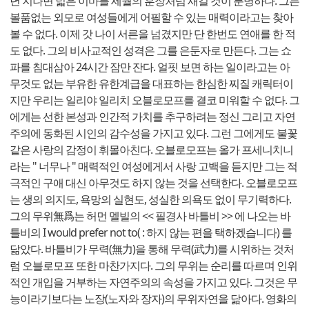
년 지나면 넓은 이마를 세월의 훈장처럼 새길 것이 분명하다. 그는
볼품없는 외모로 여성들에게 어필할 수 있는 매력이라고는 찾아
볼 수 없다. 이제 갓 나이 서른을 넘겼지만 단 한번도 연애를 한 적
도 없다. 그의 비사교적인 성격은 그를 은둔자로 만든다. 그는 쇼
파를 침대삼아 24시간 잠만 잔다. 얼핏 보면 하는 일이라고는 아
무것도 없는 부유한 유한계급을 대표하는 한심한 찌질 캐릭터이
지만 우리는 일리야 일리치 오블로모프를 결코 미워할 수 없다. 그
에게는 선한 본성과 인간적 가치를 추구하려는 정신 그리고 자연
주의에 동화된 시인의 감수성을 가지고 있다. 그런 그에게도 불꽃
같은 사랑의 감정이 휘몰아친다. 오블로모프는 올가 프세니치니
라는 " 너무나 " 매력적인 여성에게서 사랑 고백을 듣지만 그는 적
극적인 구애 대신 아무것도 하지 않는 것을 선택한다. 오블로모프
는 생의 의지도, 욕망의 실현도, 성실한 의욕도 없이 무기력하다.
그의 무위無爲는 허먼 멜빌의 << 필경사 바틀비 >> 에 나오는 바
틀비의 I would prefer not to( : 하지 않는 편을 택하겠습니다) 를
닮았다. 바틀비가 무력(無力)을 통해 무력(武力)를 시위하는 것처
럼 오블로모프 또한 마찬가지다. 그의 무위는 순리를 따르며 인위
적인 개입을 거부하는 자연주의의 속성을 가지고 있다. 그것은 무
능이라기보다는 노장(노자와 장자)의 무위자연을 닮아다. 영화의