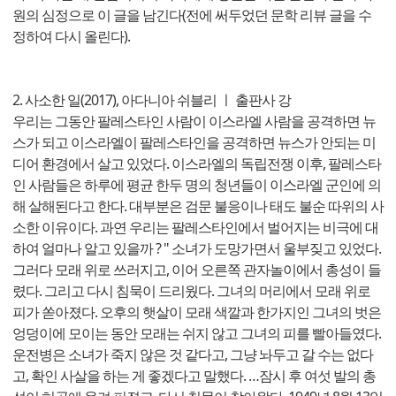
원의 심정으로 이 글을 남긴다(전에 써두었던 문학 리뷰 글을 수
정하여 다시 올린다).
2. 사소한 일(2017), 아다니아 쉬블리 ㅣ 출판사 강
우리는 그동안 팔레스타인 사람이 이스라엘 사람을 공격하면 뉴
스가 되고 이스라엘이 팔레스타인을 공격하면 뉴스가 안되는 미
디어 환경에서 살고 있었다. 이스라엘의 독립전쟁 이후, 팔레스타
인 사람들은 하루에 평균 한두 명의 청년들이 이스라엘 군인에 의
해 살해된다고 한다. 대부분은 검문 불응이나 태도 불순 따위의 사
소한 이유이다. 과연 우리는 팔레스타인에서 벌어지는 비극에 대
하여 얼마나 알고 있을까 ? " 소녀가 도망가면서 울부짖고 있었다.
그러다 모래 위로 쓰러지고, 이어 오른쪽 관자놀이에서 총성이 들
렸다. 그리고 다시 침묵이 드리웠다. 그녀의 머리에서 모래 위로
피가 쏟아졌다. 오후의 햇살이 모래 색깔과 한가지인 그녀의 벗은
엉덩이에 모이는 동안 모래는 쉬지 않고 그녀의 피를 빨아들였다.
운전병은 소녀가 죽지 않은 것 같다고, 그냥 놔두고 갈 수는 없다
고, 확인 사살을 하는 게 좋겠다고 말했다. …잠시 후 여섯 발의 총