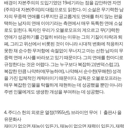
배경이 자본주의의 도입기였던 19세기라는 점을 감안하면 자연
(주의) 대 자본(주의)의 대립으로도 읽힌다. 이 소설은 무기력한 남
자의 무중력 연애를 다루지만 공교롭게도 연애를 하지 않는 편을
택하는 남자의 연애 이야기라는 측면에서 매우 독특한 연애 소설
로도 읽힌다. 독자인 우리가 오블로모프의 게으르고 무(기)력한
연애가 성공하기를 간절히 바라는 이유는 그의 기질이 타락과 퇴
폐, 그리고 위선에서 비롯된 것이 아니라 시대적 변화에 적응하지
못한 채 순수한 무저항에 속절없이 무너지고 마는 선한 남자의 무
중력 연애 서사를 바라보고 있기 때문이다. 그의 연애를 한마디로
규정한다는 것은 어렵다. 그는 누구보다 복잡하고(변덕스럽고),
복잡한 만큼 나약하며(무능하며), 나약해서 순수한(무해한) 성격
을 가진 입체적인 캐릭터이기 때문이다. 감독은 오블로모프라는
매우 복잡한 인물을 탁월하게 재현하는 데 성공했을 뿐만 아니라
주변 인물에게도 생생한 개성을 부여하는 데 성공했다.
4. 주디스 헌의 외로운 열정(1955년), 브라이언 무어 ㅣ 출판사 을
유문화사
재미가 없으면 재능이 있든가, 재능이 없으면 재력이 있든가, 재력