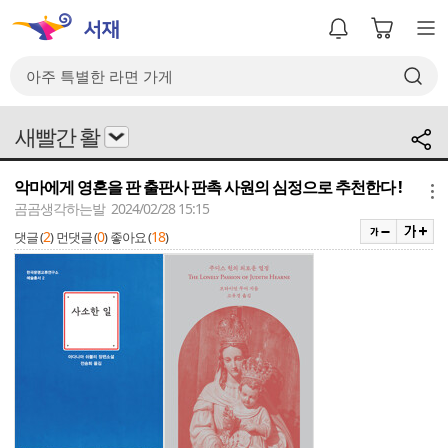
새빨간 활
악마에게 영혼을 판 출판사 판촉 사원의 심정으로 추천한다 !
메뉴
곰곰생각하는발 2024/02/28 15:15
2
0
18
댓글 (
)
먼댓글 (
)
좋아요 (
)