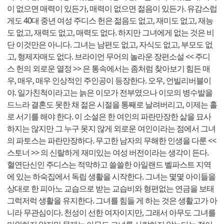
이 없으면 매력이 있든가, 매력이 없으면 젊음이 있든가. 유감스럽
게도 40대 중년 여성 주디스 헌은 젊음도 없고, 재미도 없고, 재능
도 없고, 재력도 없고, 매력도 없다. 하지만 그녀에게 없는 것은 비
단 이것만은 아니다. 그녀는 남편도 없고, 자식도 없고, 부모도 없
고, 형제자매도 없다. 브라이언 무어의 놀라운 장편소설 << 주디
스 헌의 외로운 열정 >> 은 통속에서는 좀처럼 찾아보기 힘든 매
우, 매우, 매우 인상적인 주인공이 등장한다. 오우, 언빌리버블이
야. 일가친척이라고는 늙은 이모가 전부였으나 이모의 병수발을
드느라 결혼도 못한 채 젊은 시절을 통째로 날려버리고, 이제는 홀
로 서기를 해야 한다. 이 소설은 한 여인의 파란만장한 삶을 묘사
하지는 않지만 그 누구 못지 않게 외로운 여인이라는 점에서 그녀
의 파토스는 파란만장하다. 무고한 남자의 무해한 인생을 다룬 <<
스토너 >> 의 신랄하게 재미있는 여성 버전이라는 생각이 든다.
혈연단신인 주디스는 적막하고 쓸쓸한 아일랜드 벨파스트 지역
에 있는 하숙집에서 독립 생활을 시작한다. 그녀는 몇몇 아이들을
상대로 한 피아노 교습으로 받는 교습비와 형편없는 연금을 보태
그럭저럭 생활을 유지한다. 그녀를 힘들 게 하는 것은 생활고가 아
니라 무관심이다. 천성이 선한 여자이지만, 그래서 아무도 그녀를