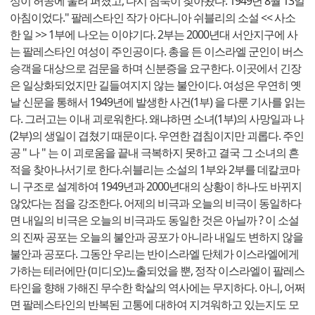
성이 허공에 울려 퍼졌고, 다시 침묵이 찾아왔다. 1949년 8월 13일
아침이었다." 팔레스타인 작가 아다니아 쉬블리의 소설 << 사소
한 일 >> 1부에 나오는 이야기다. 2부는 2000년대 서안지구에 사
는 팔레스타인 여성이 주인공이다. 총을 든 이스라엘 군인이 버스
승객을 대상으로 검문을 하며 신분증을 요구한다. 이곳에서 긴장
은 일상화되었지만 길들여지지 않는 불안이다. 여성은 우연히 옛
날 신문을 통해서 1949년에 발생한 사건(1부) 을 다룬 기사를 읽는
다. 그러고는 이내 괴로워한다. 왜냐하면 소녀(1부)의 사망일과 나
(2부)의 생일이 겹쳤기 때문이다. 우연한 겹침이지만 괴롭다. 주인
공 " 나 " 는 이 괴로움을 끝내 극복하지 못하고 결국 그 소녀의 흔
적을 찾아나서기로 한다.쉬블리는 소설의 1부와 2부를 데칼코마
니 구조로 설계하여 1949년과 2000년대의 상황이 하나도 바뀌지
않았다는 점을 강조한다. 어제의 비극과 오늘의 비극이 동일하다
면 내일의 비극은 오늘의 비극과도 동일한 것은 아닐까 ? 이 소설
의 진짜 공포는 오늘의 불안과 공포가 아니라 내일도 변하지 않을
불안과 공포다. 그동안 우리는 반이스라엘 단체가 이스라엘에게
가하는 테러에만 (미디오)노출되었을 뿐, 정작 이스라엘이 팔레스
타인을 향해 가해진 무수한 학살의 역사에는 무지하다. 아니, 어쩌
면 팔레스타인의 반복된 고통에 대하여 지겨워하고 있는지도 모