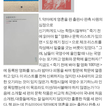
1. 악마에게 영혼을 판 출판사 판촉 사원의
심정으로
신기하게도 나는 학창시절부터 " 죽기 전
에 읽어야 할 " 영화나 문학 리스트가 있으
면 < 도장 깨기 정신 > 으로 체크 리스트를
작성해서 밑줄을 긋는 버릇이 있었다. " 그
래, 남들이 국영수에 올인할 때 나는 국영
수는 포기하고 영화와 문학에 올인하자 ! "
지금도 < 죽기 전에 봐야 할 영화 1001편 >
에 등록된 영화를 보느라 밤마다 피똥을 싸며 항문에 학문에 열중
하고 있다. 이 리스트를 전혀 신뢰하지는 않지만 사내새끼의 교묘
한 오기라는 것이 있지 않은가. 학창시절에 국영수 포기하느라 인
생 폭망했는데 이 목표라도 미션/파서블해야 하지 않겠는가 ! 다
음에 소개할 세 편의 문학 작품은 비교적 최근에서야 국내에 처음
소개된, 대중들에게는 잘 알려지지 않았지만 훌륭한 작품 세 편이
다. 책 파는 데 진심이어서 악마에게 영혼을 파는 출판사 판촉 사