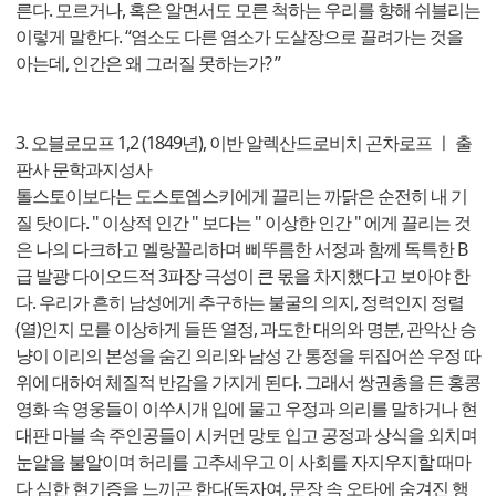
른다. 모르거나, 혹은 알면서도 모른 척하는 우리를 향해 쉬블리는
이렇게 말한다. “염소도 다른 염소가 도살장으로 끌려가는 것을
아는데, 인간은 왜 그러질 못하는가? ”
3. 오블로모프 1,2 (1849년), 이반 알렉산드로비치 곤차로프 ㅣ 출
판사 문학과지성사
톨스토이보다는 도스토옙스키에게 끌리는 까닭은 순전히 내 기
질 탓이다. " 이상적 인간 " 보다는 " 이상한 인간 " 에게 끌리는 것
은 나의 다크하고 멜랑꼴리하며 삐뚜름한 서정과 함께 독특한 B
급 발광 다이오드적 3파장 극성이 큰 몫을 차지했다고 보아야 한
다. 우리가 흔히 남성에게 추구하는 불굴의 의지, 정력인지 정렬
(열)인지 모를 이상하게 들뜬 열정, 과도한 대의와 명분, 관악산 승
냥이 이리의 본성을 숨긴 의리와 남성 간 통정을 뒤집어쓴 우정 따
위에 대하여 체질적 반감을 가지게 된다. 그래서 쌍권총을 든 홍콩
영화 속 영웅들이 이쑤시개 입에 물고 우정과 의리를 말하거나 현
대판 마블 속 주인공들이 시커먼 망토 입고 공정과 상식을 외치며
눈알을 불알이며 허리를 고추세우고 이 사회를 자지우지할 때마
다 심한 현기증을 느끼곤 한다(독자여, 문장 속 오타에 숨겨진 행