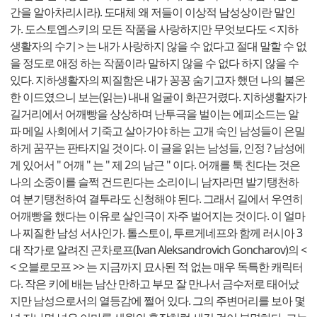
간을 알아차리시라). 도대체 왜 저들이 이상적 남성상이란 말인
가. 도스토옙스키의 모든 작품을 사랑하지만 무엇보다도 < 지하
생활자의 수기 > 는 내가 사랑하지 않을 수 없다고 절대 말할 수 없
을 정도로 애정 하는 작품이라 말하지 않을 수 없다 하지 않을 수
있다. 지하생활자의 찌질함은 내가 꽁꽁 숨기고자 했던 나의 불온
한 이드였으니 보는(읽는) 내내 얼굴이 화끈거렸다. 지하생활자가
길거리에서 어깨빵을 상상하며 난투극을 벌이는 에피소드는 알
파 메일 사회에서 기죽고 살아가야 하는 고개 숙인 남성들이 은밀
하게 꿈꾸는 판타지일 것이다. 이 글을 읽는 남성들, 인정 ? 남성에
게 있어서 " 어깨 " 는 " 제 2의 남근 " 이다. 어깨를 툭 친다는 것은
나의 소중이를 슬쩍 건드린다는 소리이니 남자라면 발기탱천하
여 분기탱천하여 결투라도 신청해야 된다. 그래서 길에서 우연히
어깨빵을 했다는 이유로 살인극이 자주 벌어지는 것이다. 이 얼마
나 찌질한 남성 서사인가. 톨스토이, 투르게네프와 함께 러시아 3
대 작가로 알려진 곤차로프(Ivan Aleksandrovich Goncharov)의 <
< 오블로모프 >> 는 지금까지 묘사된 적 없는 매우 독특한 캐릭터
다. 작은 키에 배는 남산 만하고 부모 잘 만나서 금수저로 태어났
지만 남성으로서의 열등감에 쩔어 있다. 그의 주변머리를 보아 몇