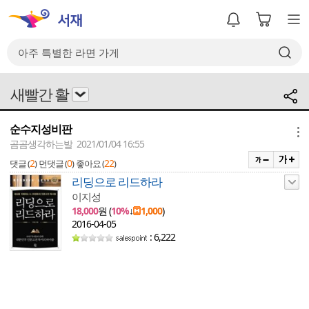
새빨간 활
순수지성비판
메뉴
곰곰생각하는발 2021/01/04 16:55
2
0
22
댓글 (
)
먼댓글 (
)
좋아요 (
)
리딩으로 리드하라
이지성
18,000
원 (
10%
↓
1,000
)
2016-04-05
: 6,222