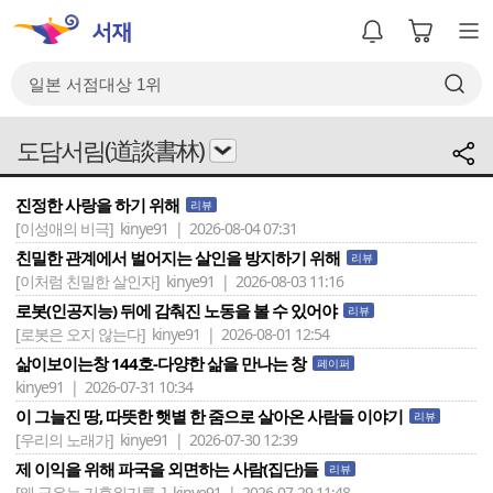
도담서림(道談書林)
진정한 사랑을 하기 위해
리뷰
[이성애의 비극]
kinye91 | 2026-08-04 07:31
친밀한 관계에서 벌어지는 살인을 방지하기 위해
리뷰
[이처럼 친밀한 살인자]
kinye91 | 2026-08-03 11:16
로봇(인공지능) 뒤에 감춰진 노동을 볼 수 있어야
리뷰
[로봇은 오지 않는다]
kinye91 | 2026-08-01 12:54
삶이보이는창 144호-다양한 삶을 만나는 창
페이퍼
kinye91 | 2026-07-31 10:34
이 그늘진 땅, 따뜻한 햇볕 한 줌으로 살아온 사람들 이야기
리뷰
[우리의 노래가]
kinye91 | 2026-07-30 12:39
제 이익을 위해 파국을 외면하는 사람(집단)들
리뷰
[왜 극우는 기후위기를..]
kinye91 | 2026-07-29 11:48