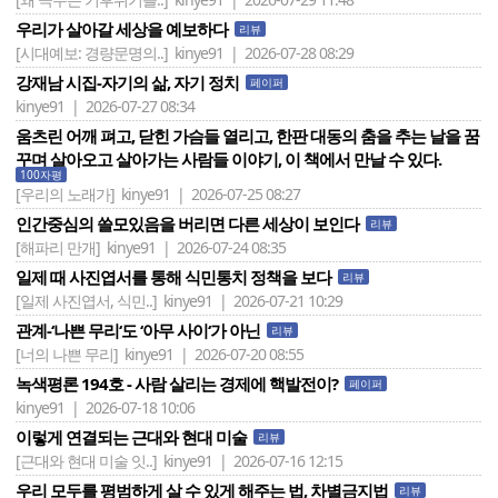
우리가 살아갈 세상을 예보하다
리뷰
[시대예보: 경량문명의..]
kinye91 | 2026-07-28 08:29
강재남 시집-자기의 삶, 자기 정치
페이퍼
kinye91 | 2026-07-27 08:34
움츠린 어깨 펴고, 닫힌 가슴들 열리고, 한판 대동의 춤을 추는 날을 꿈
꾸며 살아오고 살아가는 사람들 이야기, 이 책에서 만날 수 있다.
100자평
[우리의 노래가]
kinye91 | 2026-07-25 08:27
인간중심의 쓸모있음을 버리면 다른 세상이 보인다
리뷰
[해파리 만개]
kinye91 | 2026-07-24 08:35
일제 때 사진엽서를 통해 식민통치 정책을 보다
리뷰
[일제 사진엽서, 식민..]
kinye91 | 2026-07-21 10:29
관계-‘나쁜 무리‘도 ‘아무 사이‘가 아닌
리뷰
[너의 나쁜 무리]
kinye91 | 2026-07-20 08:55
녹색평론 194호 - 사람 살리는 경제에 핵발전이?
페이퍼
kinye91 | 2026-07-18 10:06
이렇게 연결되는 근대와 현대 미술
리뷰
[근대와 현대 미술 잇..]
kinye91 | 2026-07-16 12:15
우리 모두를 평범하게 살 수 있게 해주는 법, 차별금지법
리뷰