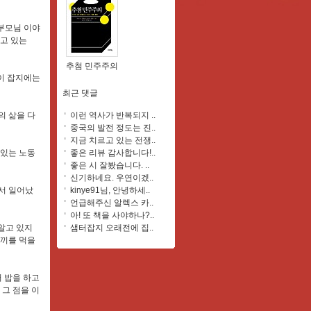
 부모님 이야
주고 있는
추첨 민주주의
 이 잡지에는
최근 댓글
이런 역사가 반복되지 ..
의 삶을 다
중국의 발전 정도는 진..
지금 치르고 있는 전쟁..
좋은 리뷰 감사합니다!..
 있는 노동
좋은 시 잘봤습니다. ..
신기하네요. 우연이겠..
kinye91님, 안녕하세..
서 일어났
언급해주신 알렉스 카..
아! 또 책을 사야하나?..
샘터잡지 오래전에 집..
 알고 있지
 끼를 먹을
서 밥을 하고
 그 점을 이