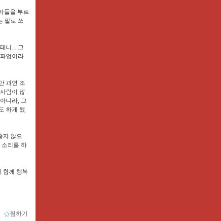
동자들을 부르
 말로 쓰
니... 그
 파업이라
만 과연 조
 사람이 많
아니라, 그
도 하게 됐
좋지 않으
는 소리를 하
이 함께 행복
ｌ
찜하기