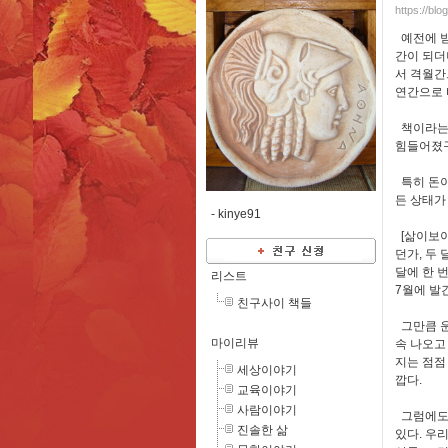
https://bl
예전에 받
간이 되더
서 격월간
연간으로 
책이라는 
힘들어졌구
특히 돈이
든 상태가
-
kinye91
[삶이보이
던가, 두
달에 한 번
리스트
7월에 발
친구사이 책들
그만큼 운
마이리뷰
속 나오고
지는 점점
세상이야기
깝다.
교육이야기
사람이야기
그럼에도 
진솔한 삶
있다. 우