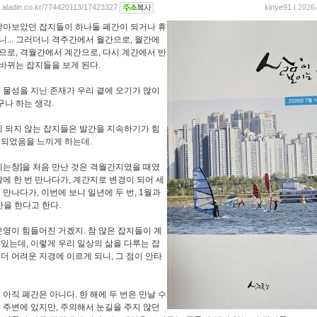
og.aladin.co.kr/774420113/17423327
kinye91
l 2026
아보았던 잡지들이 하나둘 폐간이 되거나 휴
니... 그러더니 격주간에서 월간으로, 월간에
으로, 격월간에서 계간으로, 다시 계간에서 반
바뀌는 잡지들을 보게 된다.
물성을 지닌 존재가 우리 곁에 오기가 많이
나 하는 생각.
 되지 않는 잡지들은 발간을 지속하기가 힘
 되었음을 느끼게 하는데.
는창]을 처음 만난 것은 격월간지였을 때였
 달에 한 번 만나다가, 계간지로 변경이 되어 세
 만나다가, 이번에 보니 일년에 두 번, 1월과
간을 한다고 한다.
영이 힘들어진 거겠지. 참 많은 잡지들이 계
 있는데, 이렇게 우리 일상의 삶을 다루는 잡
 더 어려운 지경에 이르게 되니, 그 점이 안타
아직 폐간은 아니다. 한 해에 두 번은 만날 수
리 주변에 있지만, 주의해서 눈길을 주지 않던