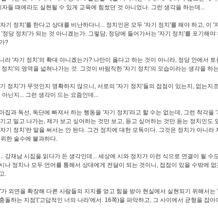
 제자들 때에라도 실현될 수 있게 교육에 힘썼던 것 아니었나. 그런 생각을 하는데...
자기 정치'를 한다고 상대를 비난하다니... 정치인은 모두 '자기 정치'를 해야 하고, 이 '
 '정당 정치'가 되는 것 아니겠는가. 그렇담, 정당에 들어가서는 '자기 정치'를 포기해야 
가?
니라 '자기 정치'의 확대 아니겠는가? 나만이 옳다고 하는 것이 아니라, 정당 안에서 
기 정치'의 영역을 넓혀나가는 것. 그것이 바람직한 '자기 정치'의 모습이라는 생각을 하는데
자기 정치'가 무엇인지 명확하지 않으니, 서로의 '자기 정치'들의 접점이 있는지, 없는지
 아닌지... 그런 생각이 드는 요즘인데...
아집과 독선, 독단에 빠져서 하는 행동을 '자기 정치'라고 할 수는 없는데, 그런 착각을 
여기고 밀고 나가는, 제가 보고 싶어하는 것만 보고, 듣고 싶어하는 것만 듣는 정치인도 있는
'자기 정치'란 말을 써서는 안 된다. 그건 정치에 대한 모독이다. 그것은 정치가 아니라
 위한 술수에 불과하다.
.. 강재남 시집을 읽다가 든 생각인데... 세상에 시와 정치가 이런 식으로 연결이 될 수
시나 정치나 모두 언어를 통해서 상대에게 전달이 되는 것이니, 접점이 있을 수밖에 없
고.
치'가 외연을 확장해 다른 사람들의 지지를 얻고 힘을 받아 현실에서 실현되기 위해서는
충돌하는 지점'('고답적인 너의 나라'에서. 16쪽)을 파악하고, 그 사이에서 균형을 잡