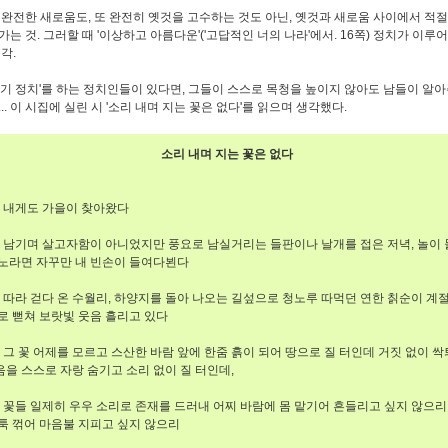
 완전한 새로움도, 또 완전히 옛것을 고수하는 것도 아닌, 옛것과 새로움 사이에서 적
가는 것. 그러할 때 '이상하고 아름다운'('고답적인 너의 나라'에서. 16쪽) 정치가 이루
각.
자기 정치'를 하는 정치인들이 있다면, 그들이 스스로 목청을 높이지 않아도 남들이 알
.. 이 시집에 실린 시 '소리 내며 지는 꽃은 없다'를 읽으며 생각했다.
소리 내며 지는 꽃은 없다
 내게도 가을이 찾아왔다
남기며 살고자함이 아니었지만 풍요로 남실거리는 들판이나 날개를 접은 저녁, 놀이 
노라면 자꾸만 내 빈손이 들여다뵌다
따라 걷다 온 수월리, 하양지를 돌아 나오는 길섶으로 청노루 따먹던 연한 칡순이 계
로 뻗쳐 보랏빛 웃음 흘리고 있다
그 꽃 어제를 모르고 스산한 바람 앞에 한줌 흙이 되어 땅으로 질 터인데 거짓 없이 싹
을 스스로 자랑 숨기고 소리 없이 질 터인데,
꽃들 일제히 우우 소리로 존재를 드러내 어찌 바람에 몸 맡기어 흔들리고 싶지 않으리
툭 꺾어 마음불 지피고 싶지 않으리