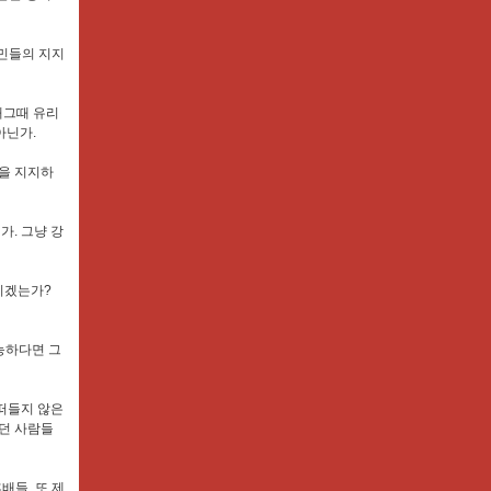
국민들의 지지
때그때 유리
아닌가.
람을 지지하
가. 그냥 강
니겠는가?
가능하다면 그
 떠들지 않은
했던 사람들
배들, 또 제