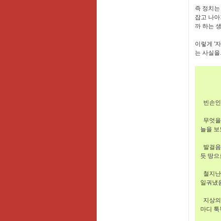
즉 정치는
잡고 나아
까 하는 생
이렇게 '
는 사실을.
빈손인
무엇을 
늘을 보
발걸음 
듯 땅으
철지난 
일궈냈음
지상의 
마디 툭