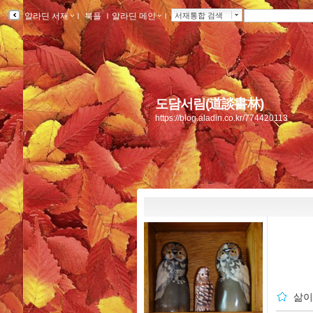
알라딘 서재
ｌ
북플
ｌ
알라딘 메인
ｌ
서재통합 검색
도담서림(道談書林)
https://blog.aladin.co.kr/774420113
삶이