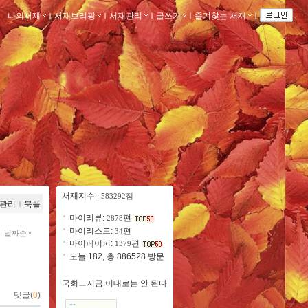
나의서재
ｌ
서재브리핑
ｌ
서재관리
ｌ
글쓰기
ｌ
즐겨찾는 서재
ｌ
서재지수
: 583292점
관리
ｌ
북플
마이리뷰:
편
2878
마이리스트:
편
34
날짜순
마이페이퍼:
편
1379
오늘 182, 총 886528 방문
국회ㅡ지금 이대로는 안 된다
댓글(
0
)