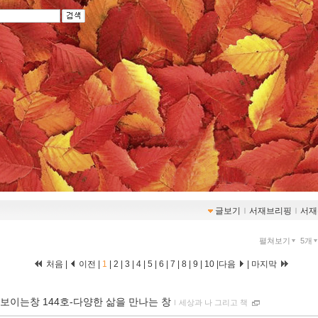
글보기
ｌ
서재브리핑
ｌ
서재
펼쳐보기
5개
처음 |
이전 |
1
|
2
|
3
|
4
|
5
|
6
|
7
|
8
|
9
|
10
|
다음
|
마지막
보이는창 144호-다양한 삶을 만나는 창
ｌ
세상과 나 그리고 책