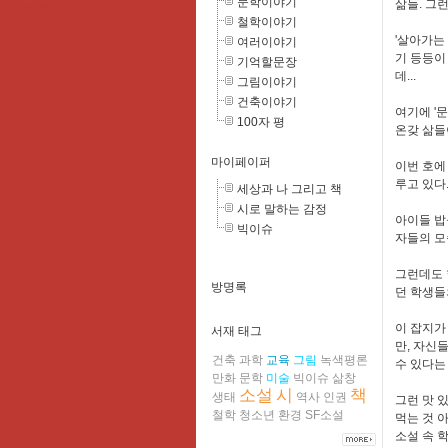
문학이야기
삶들. 그
철학이야기
'살아가는
여러이야기
기 등등이
기억할문장
데...
그림이야기
건축이야기
여기에 '
100자 평
온갖 삶들
마이페이퍼
이번 호에
루고 있다
세상과 나 그리고 책
시로 말하는 감정
아이들 밥
빅이슈
자들의 모
그런데도 
방명록
던 학생들
이 잡지가
서재 태그
만, 자신
건축
과학
교육
그림
녹색평론
수 있다는
만화
문학
미술
빅이슈
삶창
소설
시
책
생태
역사
인권
그런 맛 
철학
청소년
환경
SF소설
먹는 것 
소설 속 