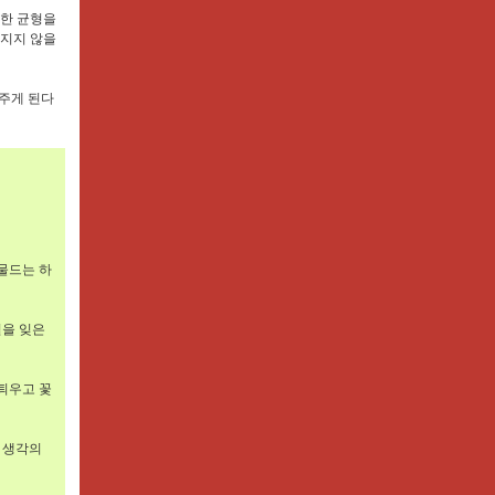
절한 균형을
어지지 않을
아주게 된다
물드는 하
절을 잊은
틔우고 꽃
 생각의