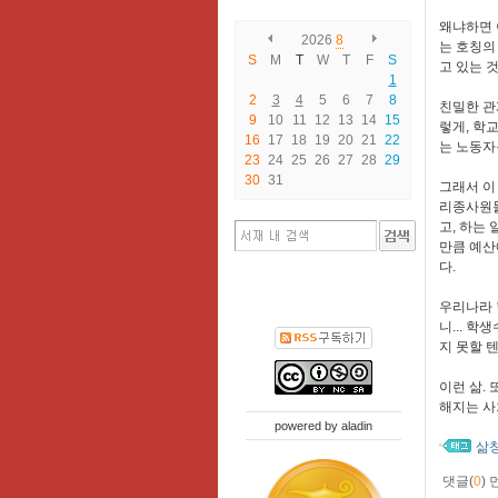
왜냐하면 
2026
8
는 호칭의
S
M
T
W
T
F
S
고 있는 
1
2
3
4
5
6
7
8
친밀한 관
9
10
11
12
13
14
15
렇게, 학
16
17
18
19
20
21
22
는 노동자
23
24
25
26
27
28
29
30
31
그래서 이
리종사원들
고, 하는
만큼 예산
다.
우리나라 
니... 
지 못할 텐
이런 삶.
해지는 사
powered by
aladin
삶
댓글(
0
)