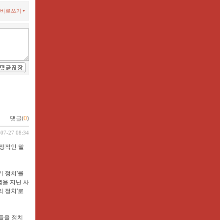
바로쓰기
댓글(
0
)
-07-27 08:34
부정적인 말
기 정치'를
념을 지닌 사
의 정치'로
들을 정치