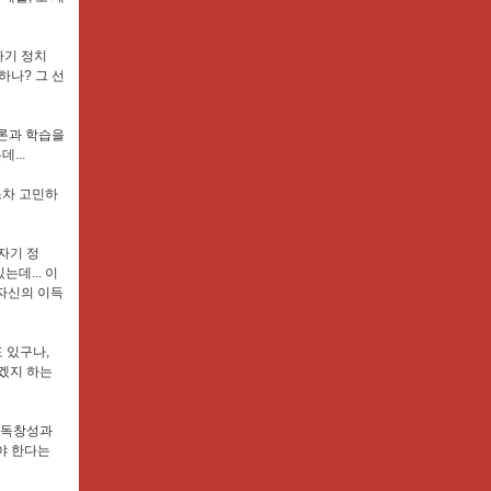
자기 정치
하나? 그 선
토론과 학습을
...
조차 고민하
'자기 정
데... 이
 자신의 이득
도 있구나,
겠지 하는
 '독창성과
아야 한다는