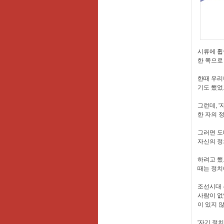
시류에 휩
한 쪽으로
한때 우리
기도 했었
그런데, '
한 자의 
그러면 도
자신의 정
하려고 했
때는 정치
조선시대 
사람이 없
이 있지 
'자기 정치