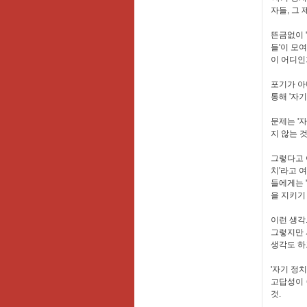
자들, 그
뜬금없이 '
들'이 모여
이 어디인
포기가 아
통해 '자
문제는 '
지 않는 것
그렇다고 
치'라고 
들에게는 
을 지키기
이런 생각.
그렇지만 
생각도 하
'자기 정
고답성이 
것.