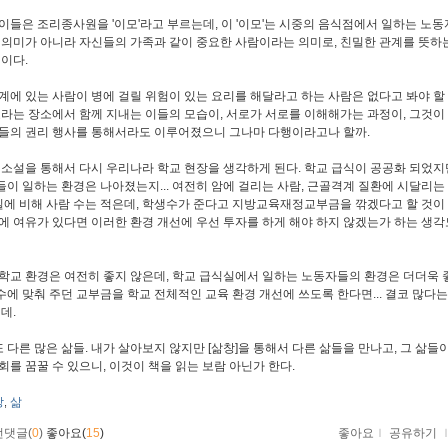
이들은 조리종사원을 '이모'라고 부르는데, 이 '이모'는 시중의 음식점에서 일하는 노
 의미가 아니라 자신들의 가족과 같이 중요한 사람이라는 의미로, 친밀한 관계를 뜻하는
것이다.
계에 있는 사람이 병에 걸릴 위험이 있는 요리를 해달라고 하는 사람은 없다고 봐야 할 테
교라는 장소에서 함께 지내는 이들의 모습이, 서로가 서로를 이해해가는 과정이, 그것이
들의 권리 행사를 통해서라도 이루어졌으니 그나마 다행이라고나 할까.
 소설을 통해서 다시 우리나라 학교 현장을 생각하게 된다. 학교 급식이 공공화 되었지
이 일하는 환경은 나아졌는지... 여전히 암에 걸리는 사람, 근골격계 질환에 시달리는
 일에 비해 사람 수는 적은데, 학생수가 준다고 지방교육재정교부금을 깎겠다고 할 것이 
에 여유가 있다면 이러한 환경 개선에 우선 투자를 하게 해야 하지 않겠는가 하는 생각
학교 환경은 여전히 좋지 않은데, 학교 급식실에서 일하는 노동자들의 환경은 더더욱 
학생수에 맞춰 주던 교부금을 학교 전체적인 교육 환경 개선에 쓰도록 한다면... 결코 많다
데.
 또 다른 많은 삶들. 내가 살아보지 않지만 [삶창]을 통해서 다른 삶들을 만나고, 그 삶들
회를 꿈꿀 수 있으니, 이것이 책을 읽는 보람 아닌가 한다.
창
삶
,
먼댓글(
0
)
좋아요(
15
)
좋아요
ｌ
공유하기