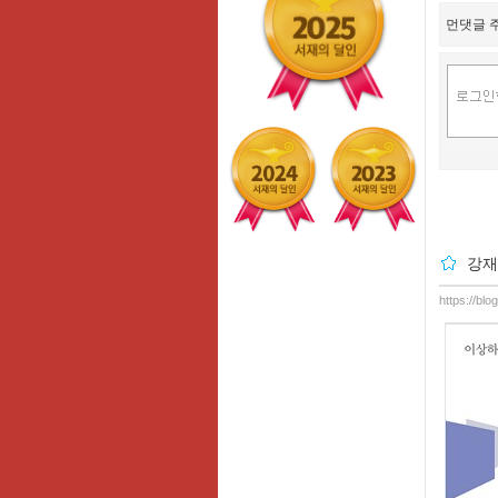
먼댓글 주
강재
https://bl