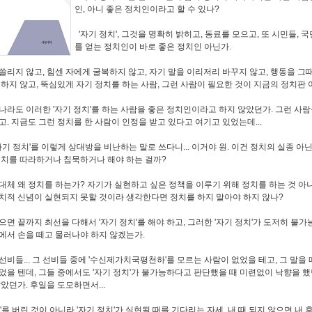
인, 아니 좋은 정치인이라고 할 수 있나?
'자기 정치', 그것을 명확히 밝히고, 동료를 모으고, 또 시민들, 
를 얻는 정치인이 바로 좋은 정치인 아닌가.
쓸리지 않고, 힘센 자에게 굴복하지 않고, 자기 말을 이리저리 바꾸지 않고, 행동을 그
 하지 않고, 뚝심있게 자기 정치를 하는 사람, 그런 사람이 필요한 것이 지금의 정치판 
나라도 이러한 '자기 정치'를 하는 사람을 좋은 정치인이라고 하지 않았던가. 그런 사
고. 지금도 그런 정치를 한 사람이 인정을 받고 있다고 여기고 있었는데...
자기 정치'를 이렇게 상대방을 비난하는 말로 쓰다니... 이거야 원. 이건 정치의 실종 아닌
정치를 따라하거나 침묵하거나 해야 하는 걸까?
대체 왜 정치를 하는가? 자기가 실현하고 싶은 정책을 이루기 위해 정치를 하는 것 아
치적 신념이 실현되지 못할 것이라 생각한다면 정치를 하지 말아야 하지 않나?
으면 끝까지 최선을 다해서 '자기 정치'를 해야 하고, 그러한 '자기 정치'가 도저히 불
에서 손을 떼고 물러나야 하지 않겠는가.
선비들... 그 선비들 중에 '수신제가치국평천하'를 모르는 사람이 없었을 테고, 그 말을
었을 텐데, 그들 중에서도 '자기 정치'가 불가능하다고 판단했을 때 미련없이 낙향을 
않았던가. 후일을 도모하면서...
'를 버린 것이 아니라 '자기 정치'가 실현될 때를 기다리는 자세. 내 때 되지 않으면 내 후